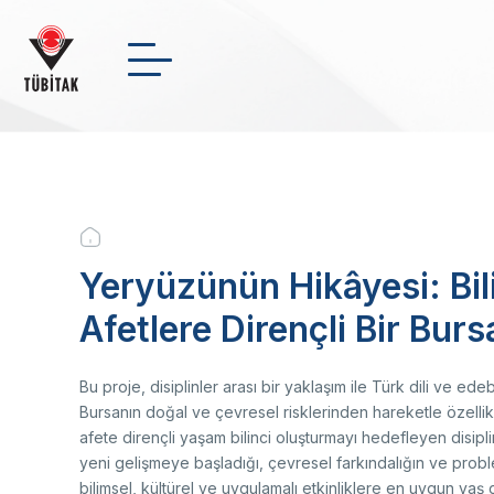
Skip
to
main
Arama
NSosyal
Twitter
Link
content
INSTITUTIONAL
+
-
0
Breadcrumb
FUNDS
Yeryüzünün Hikâyesi: Bil
Wh
In
Me
En
Afetlere Dirençli Bir Burs
Pr
Na
Sc
Cl
SCHOLARSHIPS
Bo
Su
Ma
R&D
Le
Bu proje, disiplinler arası bir yaklaşım ile Türk dili ve edebi
Or
Bursanın doğal ve çevresel risklerinden hareketle özellikle
St
afete dirençli yaşam bilinci oluşturmayı hedefleyen disipli
News Archive
Fi
yeni gelişmeye başladığı, çevresel farkındalığın ve probl
In
TÜ
bilimsel, kültürel ve uygulamalı etkinliklere en uygun yaş 
Video Gallery
Bi