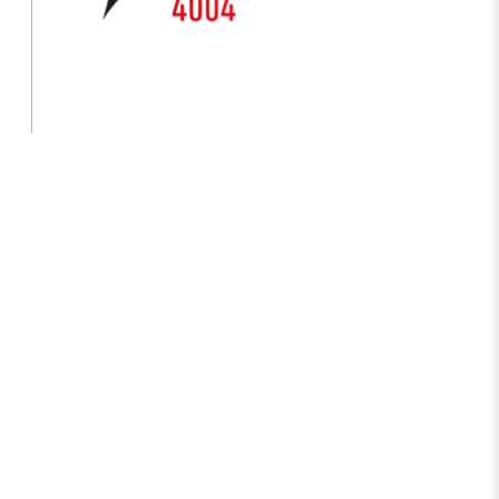
s Years
Artificial Intelligence Policy
Guideline on Generative AI