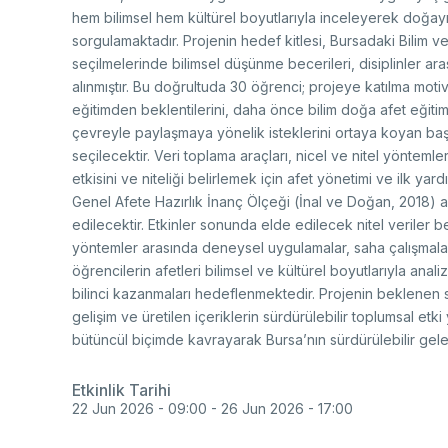
Re
Se
hem bilimsel hem kültürel boyutlarıyla inceleyerek doğa
Mu
Photo Gallery
Co
sorgulamaktadır. Projenin hedef kitlesi, Bursadaki Bilim
EU
seçilmelerinde bilimsel düşünme becerileri, disiplinler aras
Personal Data Protection
alınmıştır. Bu doğrultuda 30 öğrenci; projeye katılma motiv
Ra
eğitimden beklentilerini, daha önce bilim doğa afet eğitimi
De
çevreyle paylaşmaya yönelik isteklerini ortaya koyan baş
De
seçilecektir. Veri toplama araçları, nicel ve nitel yöntemle
TE
etkisini ve niteliği belirlemek için afet yönetimi ve ilk ya
Ba
Genel Afete Hazırlık İnanç Ölçeği (İnal ve Doğan, 2018) ara
Cl
edilecektir. Etkinler sonunda elde edilecek nitel veriler b
Su
Ab
yöntemler arasında deneysel uygulamalar, saha çalışmaları
Tu
An
Ad
öğrencilerin afetleri bilimsel ve kültürel boyutlarıyla anal
Pa
bilinci kazanmaları hedeflenmektedir. Projenin beklenen s
Na
gelişim ve üretilen içeriklerin sürdürülebilir toplumsal etki
Sp
(S
bütüncül biçimde kavrayarak Bursa’nın sürdürülebilir gelec
Ku
Etkinlik Tarihi
22 Jun 2026 - 09:00
-
26 Jun 2026 - 17:00