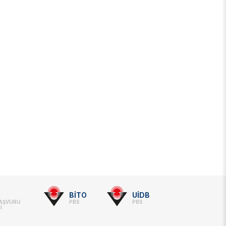
BİTO
UİDB
BAŞVURU
PBS
PBS
İ