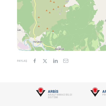
PAYLAŞ
Footer
ARBİS
A
ARAŞTIRMACI BİLGİ
PR
-
SİSTEMİ