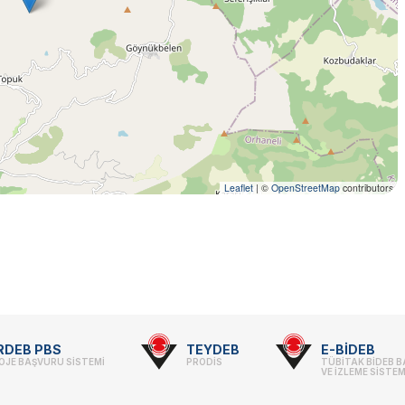
Leaflet
|
©
OpenStreetMap
contributors
RDEB PBS
TEYDEB
E-BİDEB
OJE BAŞVURU SİSTEMİ
PRODİS
TÜBİTAK BİDEB 
VE İZLEME SİSTEM