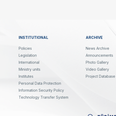
Linkler
INSTITUTIONAL
ARCHIVE
Dipnot
Policies
News Archive
Legislation
Announcements
International
Photo Gallery
Ministry units
Video Gallery
Institutes
Project Database
Personal Data Protection
yal
Twitter
Linkedin
Instagram
Facebook
Youtube
Bülten
Information Security Policy
Technology Transfer System