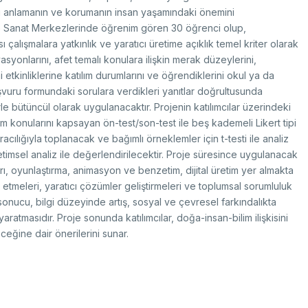
search Scholarship Programs
rvice Inventories
yı anlamanın ve korumanın insan yaşamındaki önemini
ltilateral Cooperation Programs
STI Statistics
rporate Identity
 ve Sanat Merkezlerinde öğrenim gören 30 öğrenci olup,
 Framework Programmes
STI Manuals
ı çalışmalara yatkınlık ve yaratıcı üretime açıklık temel kriter olarak
BTYK (Mülga)
asyonlarını, afet temalı konulara ilişkin merak düzeylerini,
il Transportation Technologies Institute
Archive
 etkinliklerine katılım durumlarını ve öğrendiklerini okul ya da
fense Industry Research and
vuru formundaki sorulara verdikleri yanıtlar doğrultusunda
velopment Institute (SAGE)
rle bütüncül olarak uygulanacaktır. Projenin katılımcılar üzerindeki
KSEB & TEKNOPARK
rdım konularını kapsayan ön-test/son-test ile beş kademeli Likert tipi
sic Sciences Research Institute (TBAE)
cılığıyla toplanacak ve bağımlı örneklemler için t-testi ile analiz
ean Energy, Climate Change and
Award Recipients in Previou
etimsel analiz ile değerlendirilecektir. Proje süresince uygulanacak
stainability Research Institute
out Us
, oyunlaştırma, animasyon ve benzetim, dijital üretim yer almakta
rkish Industrial Dispatch and
nouncement
ministration E. (TÜSSİDE)
iz etmeleri, yaratıcı çözümler geliştirmeleri ve toplumsal sorumluluk
tents
onucu, bilgi düzeyinde artış, sosyal ve çevresel farkındalıkta
tional Metrology E. (UME)
 yaratmasıdır. Proje sonunda katılımcılar, doğa-insan-bilim ilişkisini
ace Technologies Research E.
PACE)
eğine dair önerilerini sunar.
tup Araştırmaları Enstitüsü (KARE)