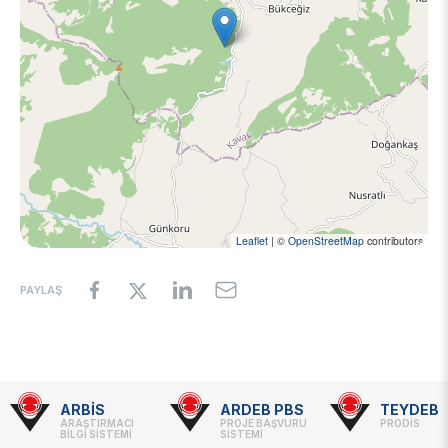
Leaflet
|
©
OpenStreetMap
contributors
PAYLAŞ
ARBİS
ARDEB PBS
TEYDEB
Footer
ARAŞTIRMACI
PROJE BAŞVURU
PRODİS
BİLGİ SİSTEMİ
SİSTEMİ