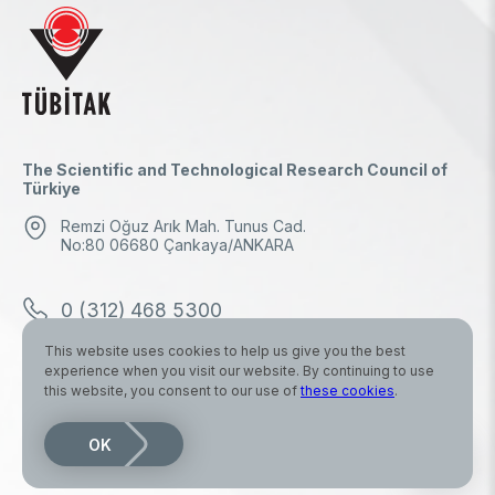
The Scientific and Technological Research Council of
Türkiye
Remzi Oğuz Arık Mah. Tunus Cad.
No:80 06680 Çankaya/ANKARA
0 (312) 468 5300
This website uses cookies to help us give you the best
0 (312) 298 1000
experience when you visit our website. By continuing to use
this website, you consent to our use of
these cookies
.
tubitak.baskanlik@tubitak.hs03.kep.tr
OK