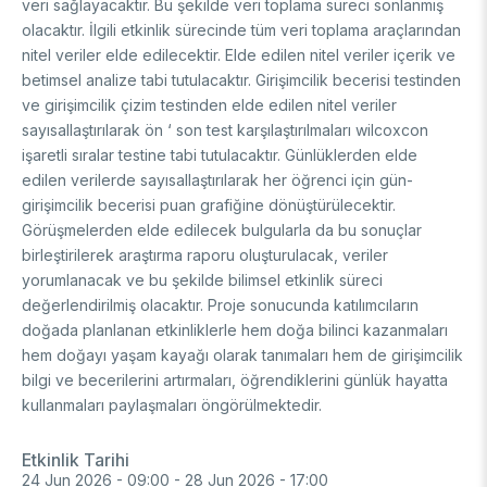
veri sağlayacaktır. Bu şekilde veri toplama süreci sonlanmış
Support Programs
Education Scholarship Programs
olacaktır. İlgili etkinlik sürecinde tüm veri toplama araçlarından
Postdoctoral
Research Scholarship Programs
nitel veriler elde edilecektir. Elde edilen nitel veriler içerik ve
International Scholarships
International Scholarships
betimsel analize tabi tutulacaktır. Girişimcilik becerisi testinden
International
Research Scholarship Programs
ve girişimcilik çizim testinden elde edilen nitel veriler
sayısallaştırılarak ön ‘ son test karşılaştırılmaları wilcoxcon
International Scholarships
R&D
işaretli sıralar testine tabi tutulacaktır. Günlüklerden elde
Research Scholarship Programs
edilen verilerde sayısallaştırılarak her öğrenci için gün-
girişimcilik becerisi puan grafiğine dönüştürülecektir.
MAM
Görüşmelerden elde edilecek bulgularla da bu sonuçlar
birleştirilerek araştırma raporu oluşturulacak, veriler
Energy Technologies
BILGEM
yorumlanacak ve bu şekilde bilimsel etkinlik süreci
Climate Change & Sustainability
değerlendirilmiş olacaktır. Proje sonucunda katılımcıların
Material Technologies
Advanced Technologies Research Institute
R&D Convenience Units
doğada planlanan etkinliklerle hem doğa bilinci kazanmaları
Artificial Intelligence Institute
hem doğayı yaşam kayağı olarak tanımaları hem de girişimcilik
Cyber ​​Security E.
Bursa Test and Analysis Laboratory (BUTAL)
R&D Units
bilgi ve becerilerini artırmaları, öğrendiklerini günlük hayatta
Information Technologies E.
National Academic Network and Information Center (ULAKBİM)
kullanmaları paylaşmaları öngörülmektedir.
National Electronics and Cryptology Research E.
Rail Transportation Technologies Institute
News Archive
Software Technologies Research Institute
Defense Industry Research and Development Institute (SAGE)
Etkinlik Tarihi
TEKSEB & TEKNOPARK
24 Jun 2026 - 09:00
-
28 Jun 2026 - 17:00