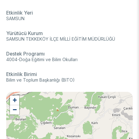
Video Gallery
Basic Sciences Research Institute (TBAE)
Etkinlik Yeri
Clean Energy, Climate Change and Sustainability Research
Photo Gallery
Institute
SAMSUN
Turkish Industrial Dispatch and Administration E. (TÜSSİDE)
Personal Data Protection
National Metrology E. (UME)
Yürütücü Kurum
SAMSUN TEKKEKÖY İLÇE MİLLİ EĞİTİM MÜDÜRLÜĞÜ
Space Technologies Research E. (SPACE)
Kutup Araştırmaları Enstitüsü (KARE)
Destek Programı
4004-Doğa Eğitimi ve Bilim Okulları
Etkinlik Birimi
Bilim ve Toplum Başkanlığı (BITO)
+
−