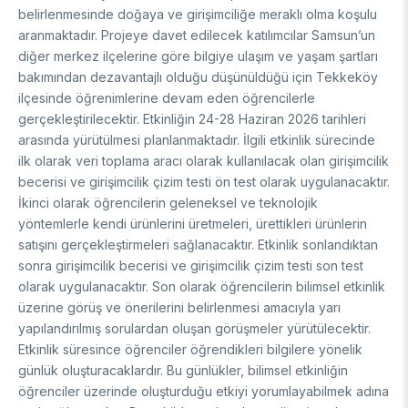
belirlenmesinde doğaya ve girişimciliğe meraklı olma koşulu
FUNDS
Archive
Guideline on Generative AI
aranmaktadır. Projeye davet edilecek katılımcılar Samsun’un
diğer merkez ilçelerine göre bilgiye ulaşım ve yaşam şartları
Academic
bakımından dezavantajlı olduğu düşünüldüğü için Tekkeköy
ilçesinde öğrenimlerine devam eden öğrencilerle
International Support Programs
Industrial
gerçekleştirilecektir. Etkinliğin 24-28 Haziran 2026 tarihleri
National Support Programs
arasında yürütülmesi planlanmaktadır. İlgili etkinlik sürecinde
National Support Programs
Science & Society
ilk olarak veri toplama aracı olarak kullanılacak olan girişimcilik
International Support Programs
becerisi ve girişimcilik çizim testi ön test olarak uygulanacaktır.
National Support Programs
Scientific Events
İkinci olarak öğrencilerin geleneksel ve teknolojik
International Programmes
yöntemlerle kendi ürünlerini üretmeleri, ürettikleri ürünlerin
Event Organizing Funds
satışını gerçekleştirmeleri sağlanacaktır. Etkinlik sonlandıktan
International Collaborations
Event Participation Funds
sonra girişimcilik becerisi ve girişimcilik çizim testi son test
International Support Programs
Bilateral Cooperation Programs
olarak uygulanacaktır. Son olarak öğrencilerin bilimsel etkinlik
SCHOLARSHIPS
Multilateral Cooperation Programs
üzerine görüş ve önerilerini belirlenmesi amacıyla yarı
EU Framework Programmes
yapılandırılmış sorulardan oluşan görüşmeler yürütülecektir.
Degree / Associate Degree
Etkinlik süresince öğrenciler öğrendikleri bilgilere yönelik
günlük oluşturacaklardır. Bu günlükler, bilimsel etkinliğin
Mentoring Support Program
Postgraduate
öğrenciler üzerinde oluşturduğu etkiyi yorumlayabilmek adına
Scholarship Programs