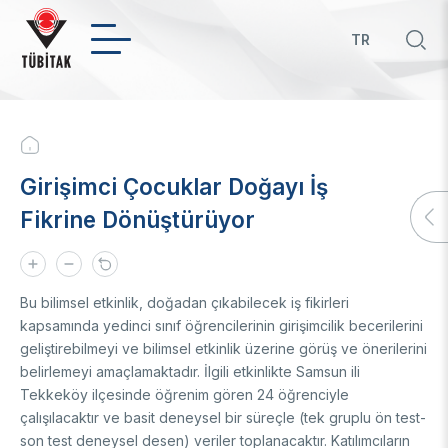
Skip
to
TR
main
Hızl
content
bağ
INSTITUTIONAL
Breadcrumb
About Us
Girişimci Çocuklar Doğayı İş
Who We Are
Policies
Fikrine Dönüştürüyor
President
Board of Management
Priority RDI Topics
International
Legislation
Green Growth Technology Roadmap
Organization
Technology Roadmaps in Priority and Key Technologies
Bilateral Cooperation
Bu bilimsel etkinlik, doğadan çıkabilecek iş fikirleri
Technology Transfer Office
Strategy
The Entrepreneurial and Innovative University Index
Multilateral Cooperation
kapsamında yedinci sınıf öğrencilerinin girişimcilik becerilerini
Financial
Field Based Competency Analysis of Universities
EU Framework Programmes
About Us
geliştirebilmeyi ve bilimsel etkinlik üzerine görüş ve önerilerini
Awards
belirlemeyi amaçlamaktadır. İlgili etkinlikte Samsun ili
TÜBİTAK in numbers
Determination of Technology Readiness Level (TRLs)
Announcement
Tekkeköy ilçesinde öğrenim gören 24 öğrenciyle
Service Inventories
STI Statistics
Patents
Award Recipients in Previous Years
Artificial Intelligence
çalışılacaktır ve basit deneysel bir süreçle (tek gruplu ön test-
Corporate Identity
STI Manuals
son test deneysel desen) veriler toplanacaktır. Katılımcıların
BTYK (Mülga)
Artificial Intelligence Policy