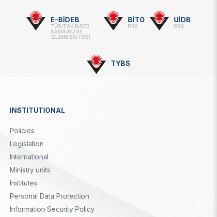
-
Linkler
E-BİDEB
BİTO
UİDB
TÜBİTAK BİDEB
PBS
PBS
BAŞVURU VE
İZLEME SİSTEMİ
TYBS
INSTITUTIONAL
Dipnot
Policies
Legislation
International
Ministry units
Institutes
Personal Data Protection
Information Security Policy