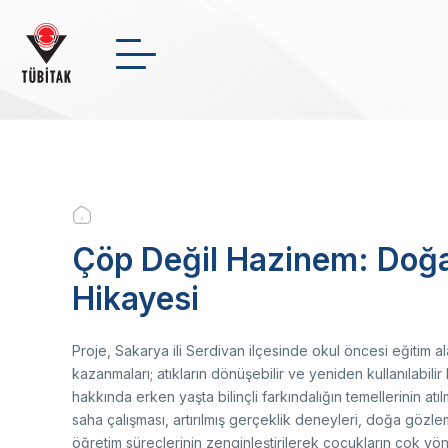
Skip
to
main
Arama
NSosyal
Twitter
Link
content
INSTITUTIONAL
+
-
0
Breadcrumb
FUNDS
Çöp Değil Hazinem: Doğa
Wh
In
Me
En
Hikayesi
Pr
Na
Sc
Cl
SCHOLARSHIPS
Bo
Su
Ma
R&D
Le
Proje, Sakarya ili Serdivan ilçesinde okul öncesi eğitim
Or
kazanmaları; atıkların dönüşebilir ve yeniden kullanılabil
St
hakkında erken yaşta bilinçli farkındalığın temellerinin at
News Archive
Fi
saha çalışması, artırılmış gerçeklik deneyleri, doğa gözlemi
In
TÜ
öğretim süreçlerinin zenginleştirilerek çocukların çok yö
Video Gallery
Bi