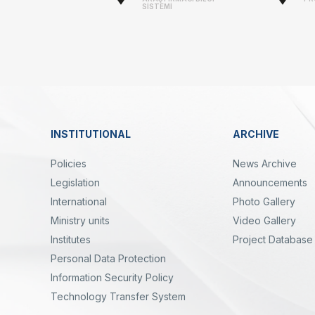
-
SİSTEMİ
Linkler
INSTITUTIONAL
ARCHIVE
Dipnot
Policies
News Archive
Legislation
Announcements
International
Photo Gallery
Ministry units
Video Gallery
Institutes
Project Database
Personal Data Protection
yal
Twitter
Linkedin
Instagram
Facebook
Youtube
Bülten
Information Security Policy
Technology Transfer System