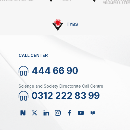
VE İZLEME SİSTEM
TYBS
CALL CENTER
444 66 90
Science and Society Directorate Call Centre
0312 222 83 99