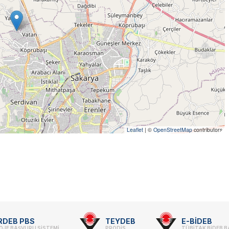
Leaflet
|
©
OpenStreetMap
contributors
RDEB PBS
TEYDEB
E-BİDEB
OJE BAŞVURU SİSTEMİ
PRODİS
TÜBİTAK BİDEB 