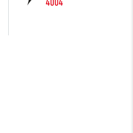
s Years
Artificial Intelligence Policy
Guideline on Generative AI