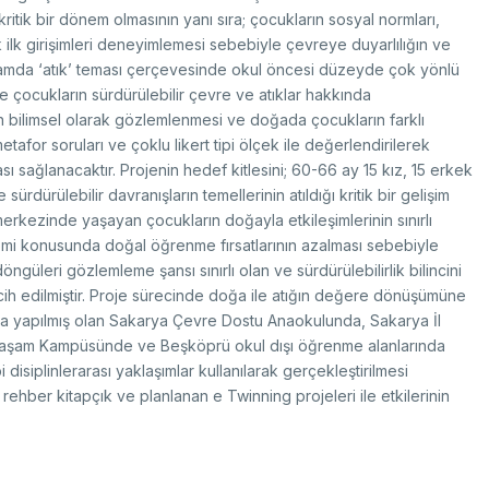
search Scholarship Programs
rvice Inventories
ritik bir dönem olmasının yanı sıra; çocukların sosyal normları,
ltilateral Cooperation Programs
STI Statistics
rporate Identity
ilk girişimleri deneyimlemesi sebebiyle çevreye duyarlılığın ve
 Framework Programmes
STI Manuals
ağlamda ‘atık’ teması çerçevesinde okul öncesi düzeyde çok yönlü
BTYK (Mülga)
le çocukların sürdürülebilir çevre ve atıklar hakkında
il Transportation Technologies Institute
Archive
ın bilimsel olarak gözlemlenmesi ve doğada çocukların farklı
fense Industry Research and
afor soruları ve çoklu likert tipi ölçek ile değerlendirilerek
velopment Institute (SAGE)
sı sağlanacaktır. Projenin hedef kitlesini; 60-66 ay 15 kız, 15 erkek
KSEB & TEKNOPARK
rdürülebilir davranışların temellerinin atıldığı kritik bir gelişim
sic Sciences Research Institute (TBAE)
erkezinde yaşayan çocukların doğayla etkileşimlerinin sınırlı
ean Energy, Climate Change and
Award Recipients in Previou
nomi konusunda doğal öğrenme fırsatlarının azalması sebebiyle
stainability Research Institute
out Us
üleri gözlemleme şansı sınırlı olan ve sürdürülebilirlik bilincini
rkish Industrial Dispatch and
nouncement
ministration E. (TÜSSİDE)
h edilmiştir. Proje sürecinde doğa ile atığın değere dönüşümüne
tents
nımla yapılmış olan Sakarya Çevre Dostu Anaokulunda, Sakarya İl
tional Metrology E. (UME)
Yaşam Kampüsünde ve Beşköprü okul dışı öğrenme alanlarında
ace Technologies Research E.
PACE)
iplinlerarası yaklaşımlar kullanılarak gerçekleştirilmesi
tup Araştırmaları Enstitüsü (KARE)
rehber kitapçık ve planlanan e Twinning projeleri ile etkilerinin