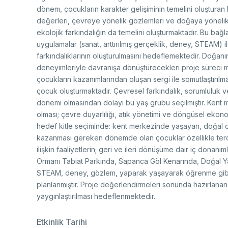
Re
Se
dönem, çocukların karakter gelişiminin temelini oluşturan k
Mu
Photo Gallery
Co
değerleri, çevreye yönelik gözlemleri ve doğaya yönelik 
EU
ekolojik farkındalığın da temelini oluşturmaktadır. Bu b
Personal Data Protection
uygulamalar (sanat, arttırılmış gerçeklik, deney, STEAM) i
Ra
farkındalıklarının oluşturulmasını hedeflemektedir. Doğan
De
deneyimleriyle davranışa dönüştürecekleri proje süreci met
De
çocukların kazanımlarından oluşan sergi ile somutlaştırılma
TE
çocuk oluşturmaktadır. Çevresel farkındalık, sorumluluk ve sü
Ba
dönemi olmasından dolayı bu yaş grubu seçilmiştir. Kent m
Cl
olması; çevre duyarlılığı, atık yönetimi ve döngüsel eko
Su
Ab
hedef kitle seçiminde: kent merkezinde yaşayan, doğal döng
Tu
An
Ad
kazanması gereken dönemde olan çocuklar özellikle terci
Pa
ilişkin faaliyetlerin; geri ve ileri dönüşüme dair iç dona
Na
Ormanı Tabiat Parkında, Sapanca Göl Kenarında, Doğal 
Sp
(S
STEAM, deney, gözlem, yaparak yaşayarak öğrenme gibi dis
Ku
planlanmıştır. Proje değerlendirmeleri sonunda hazırlanan 
yaygınlaştırılması hedeflenmektedir.
Etkinlik Tarihi