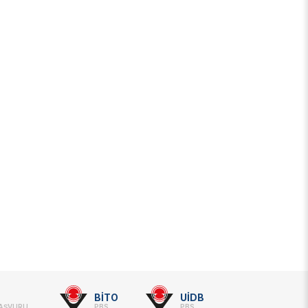
BİTO
UİDB
BAŞVURU
PBS
PBS