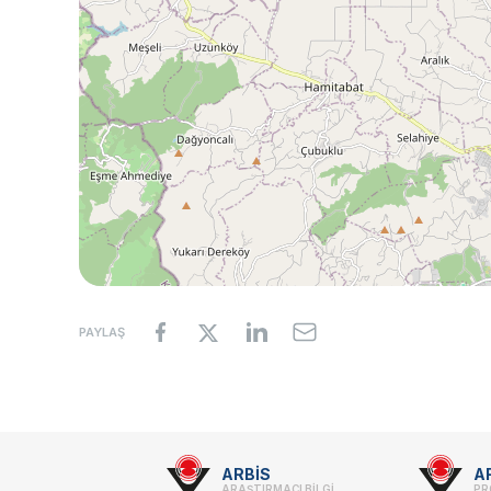
PAYLAŞ
Footer
ARBİS
A
ARAŞTIRMACI BİLGİ
PR