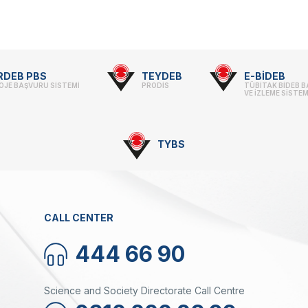
RDEB PBS
TEYDEB
E-BİDEB
OJE BAŞVURU SİSTEMİ
PRODİS
TÜBİTAK BİDEB 
VE İZLEME SİSTEM
TYBS
CALL CENTER
444 66 90
Science and Society Directorate Call Centre