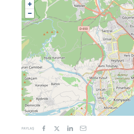
+
−
PAYLAŞ