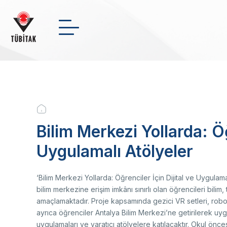
Skip
to
main
Arama
NSosyal
Twitter
Link
content
INSTITUTIONAL
+
-
0
Breadcrumb
FUNDS
Bilim Merkezi Yollarda: Öğ
Wh
In
Me
En
Uygulamalı Atölyeler
Pr
Na
Sc
Cl
SCHOLARSHIPS
Bo
Su
Ma
R&D
Le
‘Bilim Merkezi Yollarda: Öğrenciler İçin Dijital ve Uygulam
Or
bilim merkezine erişim imkânı sınırlı olan öğrencileri bili
St
amaçlamaktadır. Proje kapsamında gezici VR setleri, roboti
News Archive
Fi
ayrıca öğrenciler Antalya Bilim Merkezi’ne getirilerek uygula
In
TÜ
uygulamaları ve yaratıcı atölyelere katılacaktır. Okul ön
Video Gallery
Bi