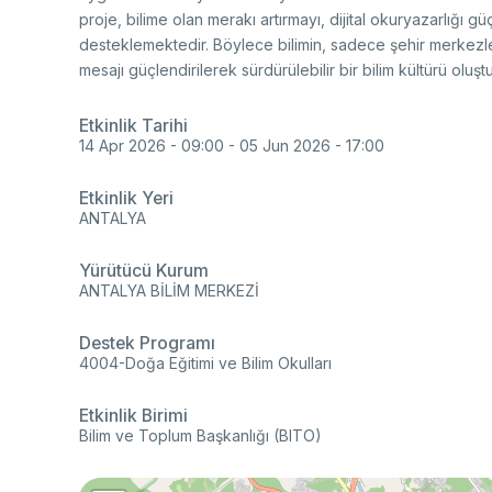
Re
Se
proje, bilime olan merakı artırmayı, dijital okuryazarlığı 
Mu
Photo Gallery
Co
desteklemektedir. Böylece bilimin, sadece şehir merkezle
EU
mesajı güçlendirilerek sürdürülebilir bir bilim kültürü olu
Personal Data Protection
Ra
Etkinlik Tarihi
De
14 Apr 2026 - 09:00
-
05 Jun 2026 - 17:00
De
TE
Etkinlik Yeri
Ba
ANTALYA
Cl
Su
Ab
Yürütücü Kurum
Tu
An
ANTALYA BİLİM MERKEZİ
Ad
Pa
Na
Destek Programı
Sp
4004-Doğa Eğitimi ve Bilim Okulları
(S
Ku
Etkinlik Birimi
Bilim ve Toplum Başkanlığı (BITO)