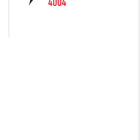
s Years
Artificial Intelligence Policy
Guideline on Generative AI