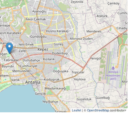
Leaflet
|
©
OpenStreetMap
contributors