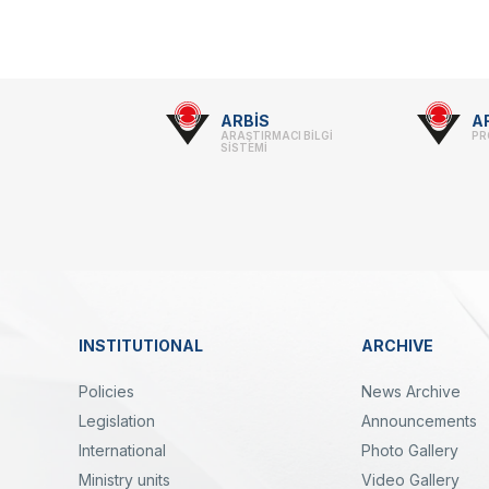
Footer
ARBİS
A
ARAŞTIRMACI BİLGİ
PR
-
SİSTEMİ
Linkler
INSTITUTIONAL
ARCHIVE
Dipnot
Policies
News Archive
Legislation
Announcements
International
Photo Gallery
Ministry units
Video Gallery