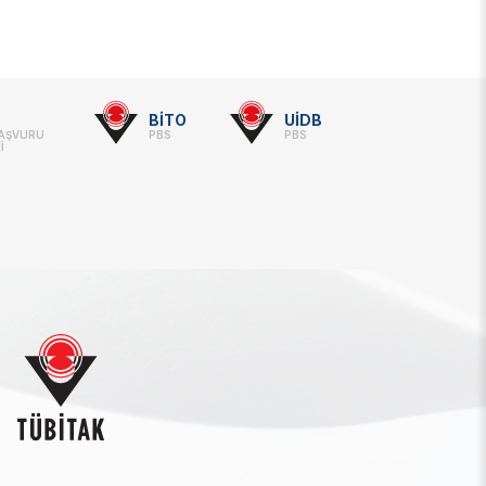
BİTO
UİDB
BAŞVURU
PBS
PBS
İ