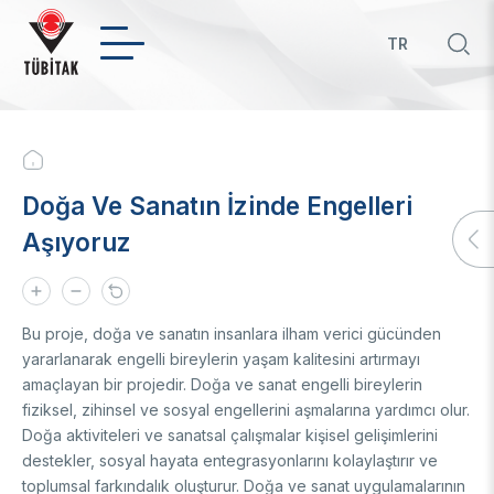
Skip
to
TR
main
Hızl
content
bağ
INSTITUTIONAL
Breadcrumb
About Us
Doğa Ve Sanatın İzinde Engelleri
Who We Are
Policies
Aşıyoruz
President
Board of Management
Priority RDI Topics
International
Legislation
Green Growth Technology Roadmap
Organization
Technology Roadmaps in Priority and Key Technologies
Bilateral Cooperation
Bu proje, doğa ve sanatın insanlara ilham verici gücünden
Technology Transfer Office
Strategy
The Entrepreneurial and Innovative University Index
Multilateral Cooperation
yararlanarak engelli bireylerin yaşam kalitesini artırmayı
Financial
Field Based Competency Analysis of Universities
EU Framework Programmes
About Us
amaçlayan bir projedir. Doğa ve sanat engelli bireylerin
Awards
fiziksel, zihinsel ve sosyal engellerini aşmalarına yardımcı olur.
TÜBİTAK in numbers
Determination of Technology Readiness Level (TRLs)
Announcement
Doğa aktiviteleri ve sanatsal çalışmalar kişisel gelişimlerini
Service Inventories
STI Statistics
Patents
Award Recipients in Previous Years
Artificial Intelligence
destekler, sosyal hayata entegrasyonlarını kolaylaştırır ve
Corporate Identity
STI Manuals
toplumsal farkındalık oluşturur. Doğa ve sanat uygulamalarının
BTYK (Mülga)
Artificial Intelligence Policy