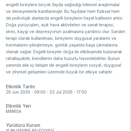
engelli bireylere birçok fayda sağladığı bilimsel araştırmalar
FUNDS
Archive
Guideline on Generative AI
ve deneyimlerle kanıtlanmıştır. Bu faydalar hem fiziksel hem
de psikolojik alanlarda engelli bireylerin hayat kalitesini artırır.
Academic
Doğa yürüyüşleri, açık hava aktiviteleri ve sanat terapisi,
stres, kaygı ve depresyonun azalmasına yardımcı olur. Sanatın
International Support Programs
Industrial
terapi olarak kullanılması, bireylerin duygusal yaralarını ve
National Support Programs
travmalarını iyileştirmeye, günlük yaşamla başa çıkmalarına
National Support Programs
Science & Society
olanak sağlar. Engelli bireyler doğa ile etkileşimde bulunarak
International Support Programs
rahatlayabilir, kendilerini daha huzurlu hissedebilirler. Bunun
National Support Programs
Scientific Events
yanında aile içi iletişim de engelli bireylerin sosyal, duygusal
International Programmes
ve zihinsel gelişimleri üzerinde büyük bir etkiye sahiptir.
Event Organizing Funds
International Collaborations
Event Participation Funds
Etkinlik Tarihi
International Support Programs
Bilateral Cooperation Programs
29 Jun 2026 - 09:00
-
02 Jul 2026 - 17:00
SCHOLARSHIPS
Multilateral Cooperation Programs
EU Framework Programmes
Etkinlik Yeri
Degree / Associate Degree
MANİSA
Mentoring Support Program
Yürütücü Kurum
Postgraduate
Scholarship Programs
YUNUSEMRE BELEDİYESİ