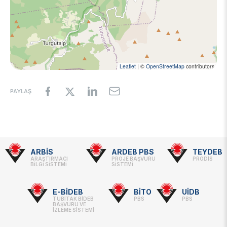
Video Gallery
Basic Sciences Research Institute (TBAE)
Clean Energy, Climate Change and Sustainability Research
Photo Gallery
Institute
Turkish Industrial Dispatch and Administration E. (TÜSSİDE)
Personal Data Protection
National Metrology E. (UME)
Space Technologies Research E. (SPACE)
Leaflet
|
©
OpenStreetMap
contributors
Kutup Araştırmaları Enstitüsü (KARE)
PAYLAŞ
ARBİS
ARDEB PBS
TEYDEB
Footer
ARAŞTIRMACI
PROJE BAŞVURU
PRODİS
BİLGİ SİSTEMİ
SİSTEMİ
-
Linkler
E-BİDEB
BİTO
UİDB
TÜBİTAK BİDEB
PBS
PBS
BAŞVURU VE
İZLEME SİSTEMİ