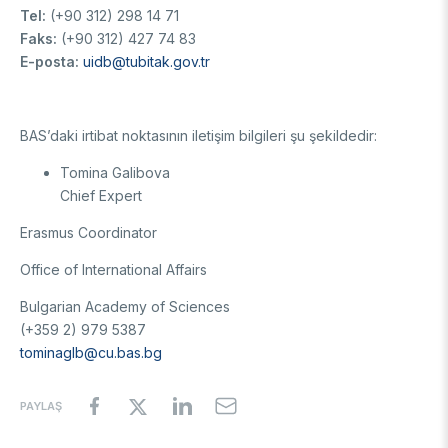
Tel:
(+90 312) 298 14 71
Faks:
(+90 312) 427 74 83
E-posta:
uidb@tubitak.gov.tr
BAS’daki irtibat noktasının iletişim bilgileri şu şekildedir:
Tomina Galibova
Chief Expert
Erasmus Coordinator
Office of International Affairs
Bulgarian Academy of Sciences
(+359 2) 979 5387
tominaglb@cu.bas.bg
PAYLAŞ