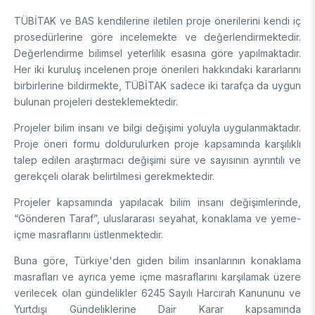
Video Gallery
Basic Sciences Research Institute (TBAE)
TÜBİTAK ve BAS kendilerine iletilen proje önerilerini kendi iç
Clean Energy, Climate Change and Sustainability Research
Photo Gallery
prosedürlerine göre incelemekte ve değerlendirmektedir.
Institute
Değerlendirme bilimsel yeterlilik esasına göre yapılmaktadır.
Turkish Industrial Dispatch and Administration E. (TÜSSİDE)
Personal Data Protection
Her iki kuruluş incelenen proje önerileri hakkındaki kararlarını
National Metrology E. (UME)
birbirlerine bildirmekte, TÜBİTAK sadece iki tarafça da uygun
Space Technologies Research E. (SPACE)
bulunan projeleri desteklemektedir.
Kutup Araştırmaları Enstitüsü (KARE)
Projeler bilim insanı ve bilgi değişimi yoluyla uygulanmaktadır.
Proje öneri formu doldurulurken proje kapsamında karşılıklı
talep edilen araştırmacı değişimi süre ve sayısının ayrıntılı ve
gerekçeli olarak belirtilmesi gerekmektedir.
Projeler kapsamında yapılacak bilim insanı değişimlerinde,
“Gönderen Taraf”, uluslararası seyahat, konaklama ve yeme-
içme masraflarını üstlenmektedir.
Buna göre, Türkiye'den giden bilim insanlarının konaklama
masrafları ve ayrıca yeme içme masraflarını karşılamak üzere
verilecek olan gündelikler 6245 Sayılı Harcırah Kanununu ve
Yurtdışı Gündeliklerine Dair Karar kapsamında