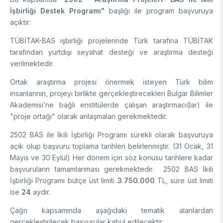
FUNDS
İşbirliği Destek Programı"
başlığı ile program başvuruya
Archive
Guideline on Generative AI
açıktır.
Academic
TÜBİTAK-BAS işbirliği projelerinde Türk tarafına TÜBİTAK
tarafından yurtdışı seyahat desteği ve araştırma desteği
International Support Programs
Industrial
verilmektedir.
National Support Programs
National Support Programs
Ortak araştırma projesi önermek isteyen Türk bilim
Science & Society
International Support Programs
insanlarının, projeyi birlikte gerçekleştirecekleri Bulgar Bilimler
National Support Programs
Akademisi’ne bağlı enstitülerde çalışan araştırmacı(lar) ile
Scientific Events
"proje ortağı" olarak anlaşmaları gerekmektedir.
International Programmes
Event Organizing Funds
International Collaborations
2502 BAS ile İkili İşbirliği Programı sürekli olarak başvuruya
Event Participation Funds
açık olup başvuru toplama tarihleri belirlenmiştir. (31 Ocak, 31
International Support Programs
Bilateral Cooperation Programs
Mayıs ve 30 Eylül) Her dönem için söz konusu tarihlere kadar
SCHOLARSHIPS
Multilateral Cooperation Programs
başvuruların tamamlanması gerekmektedir. 2502 BAS İkili
EU Framework Programmes
İşbirliği Programı bütçe üst limiti
3.750.000
TL, süre üst limiti
Degree / Associate Degree
ise
24
aydır.
Mentoring Support Program
Çağrı kapsamında aşağıdaki tematik alanlardan
Postgraduate
Scholarship Programs
gerçekleştirilecek başvurular kabul edilecektir: