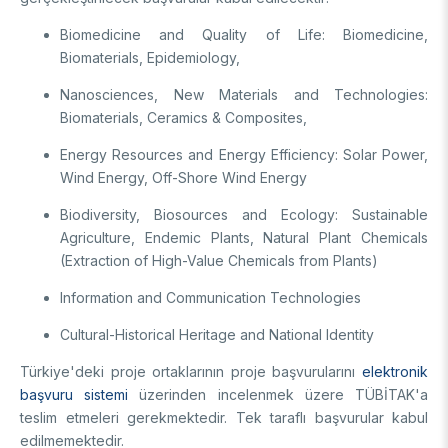
Support Programs
Education Scholarship Programs
Postdoctoral
Biomedicine and Quality of Life: Biomedicine,
Research Scholarship Programs
Biomaterials, Epidemiology,
International Scholarships
International Scholarships
International
Research Scholarship Programs
Nanosciences, New Materials and Technologies:
Biomaterials, Ceramics & Composites,
International Scholarships
R&D
Research Scholarship Programs
Energy Resources and Energy Efficiency: Solar Power,
Wind Energy, Off-Shore Wind Energy
MAM
Biodiversity, Biosources and Ecology: Sustainable
Agriculture, Endemic Plants, Natural Plant Chemicals
Energy Technologies
BILGEM
(Extraction of High-Value Chemicals from Plants)
Climate Change & Sustainability
Material Technologies
Advanced Technologies Research Institute
Information and Communication Technologies
R&D Convenience Units
Artificial Intelligence Institute
Cultural-Historical Heritage and National Identity
Cyber ​​Security E.
Bursa Test and Analysis Laboratory (BUTAL)
R&D Units
Information Technologies E.
National Academic Network and Information Center (ULAKBİM)
Türkiye'deki proje ortaklarının proje başvurularını
elektronik
National Electronics and Cryptology Research E.
Rail Transportation Technologies Institute
başvuru sistemi
üzerinden incelenmek üzere TÜBİTAK'a
News Archive
Software Technologies Research Institute
Defense Industry Research and Development Institute (SAGE)
teslim etmeleri gerekmektedir. Tek taraflı başvurular kabul
TEKSEB & TEKNOPARK
edilmemektedir.