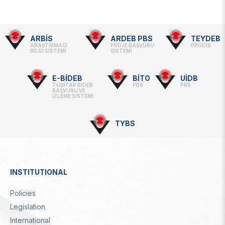
ARBİS
ARDEB PBS
TEYDEB
Footer
ARAŞTIRMACI
PROJE BAŞVURU
PRODİS
BİLGİ SİSTEMİ
SİSTEMİ
-
Linkler
E-BİDEB
BİTO
UİDB
TÜBİTAK BİDEB
PBS
PBS
BAŞVURU VE
İZLEME SİSTEMİ
TYBS
INSTITUTIONAL
Dipnot
Policies
Legislation
International