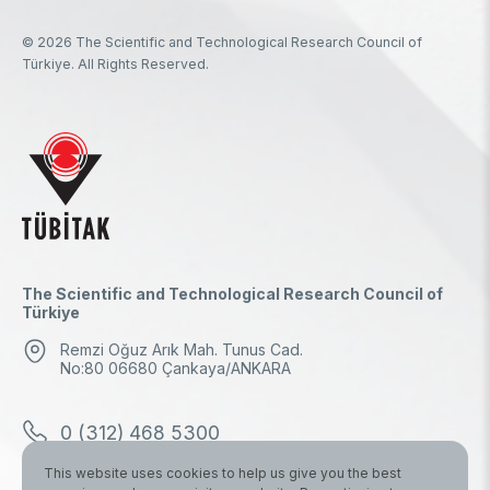
© 2026 The Scientific and Technological Research Council of
Türkiye. All Rights Reserved.
The Scientific and Technological Research Council of
Türkiye
Remzi Oğuz Arık Mah. Tunus Cad.
No:80 06680 Çankaya/ANKARA
0 (312) 468 5300
This website uses cookies to help us give you the best
0 (312) 298 1000