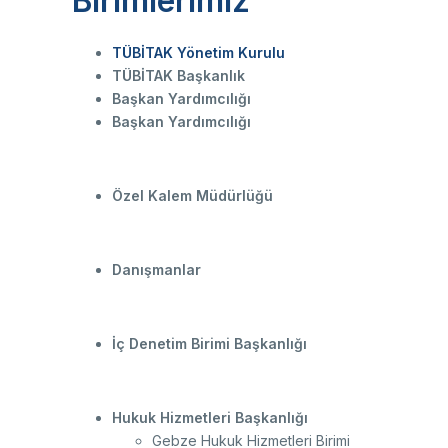
Birimlerimiz
yolu
Ço
Sa
AB
Fotoğraf Arşivi
Hi
TÜBİTAK Yönetim Kurulu
Ku
TÜBİTAK Başkanlık
KVKK Aydınlatma metni
Başkan Yardımcılığı
Başkan Yardımcılığı
Ge
Özel Kalem Müdürlüğü
Bu
(B
Ul
(U
Danışmanlar
İç Denetim Birimi Başkanlığı
Hukuk Hizmetleri Başkanlığı
Gebze Hukuk Hizmetleri Birimi