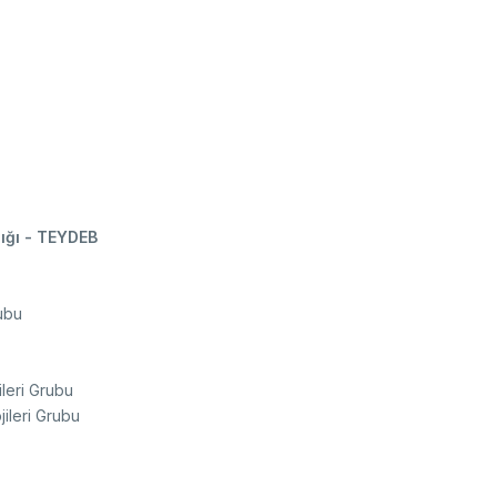
lığı - TEYDEB
ubu
ileri Grubu
jileri Grubu