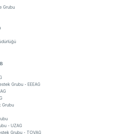
me Grubu
u
üdürlüğü
EB
AG
 Destek Grubu - EEEAG
FAG
AG
ek Grubu
rubu
rubu - UZAG
 Destek Grubu - TOVAG