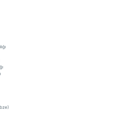
lığı
ı
ğı
ı
ebze)