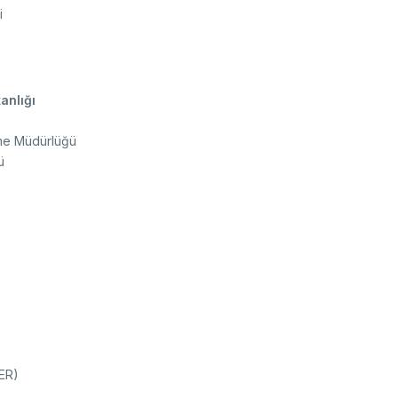
i
kanlığı
rme Müdürlüğü
ü
ER)