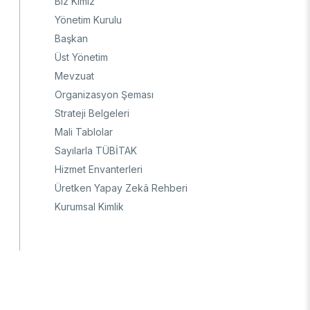
Biz Kimiz
Ulusal Metroloji Enstitüsü (UME)
Yönetim Kurulu
Uzay Teknolojileri Araştırma Enstitüsü
Başkan
(UZAY)
Üst Yönetim
Kutup Araştırmaları Enstitüsü (KARE)
Mevzuat
Organizasyon Şeması
Strateji Belgeleri
Mali Tablolar
Sayılarla TÜBİTAK
Hizmet Envanterleri
Üretken Yapay Zekâ Rehberi
Kurumsal Kimlik