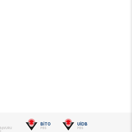
BİTO
UİDB
BAŞVURU
PBS
PBS
İ