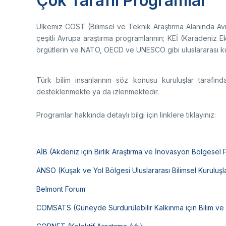
Çok Taraflı Programlar
yolu
Ço
Sa
AB
Fotoğraf Arşivi
Hi
Ülkemiz COST (Bilimsel ve Teknik Araştırma Alanında Avr
Ku
çeşitli Avrupa araştırma programlarının; KEİ (Karadeniz Ek
KVKK Aydınlatma metni
örgütlerin ve NATO, OECD ve UNESCO gibi uluslararası kurul
Türk bilim insanlarının söz konusu kuruluşlar tarafında
Ge
desteklenmekte ya da izlenmektedir.
Bu
(B
Programlar hakkında detaylı bilgi için linklere tıklayınız:
Ul
(U
AİB (Akdeniz için Birlik Araştırma ve İnovasyon Bölgesel 
ANSO (Kuşak ve Yol Bölgesi Uluslararası Bilimsel Kuruluşl
Belmont Forum
COMSATS (Güneyde Sürdürülebilir Kalkınma için Bilim ve