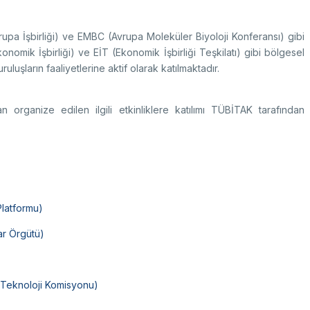
k Taraflı Programlar
BTY Kılavuzları
yılarla TÜBİTAK
 Çerçeve Programları
BTYK (Mülga)
zmet Envanterleri
upa İşbirliği) ve EMBC (Avrupa Moleküler Biyoloji Konferansı) gibi
Arşiv
rumsal Kimlik
onomik İşbirliği) ve EİT (Ekonomik İşbirliği Teşkilatı) gibi bölgesel
uşların faaliyetlerine aktif olarak katılmaktadır.
n organize edilen ilgili etkinliklere katılımı TÜBİTAK tarafından
çmiş Yıllarda Ödül Alanlar
Yapay Zekâ Politikası
rsa Test ve Analiz Laboratuvarı
Üretken Yapay Zekâ Rehberi
UTAL)
usal Akademik Ağ ve Bilgi Merkezi
LAKBİM)
Platformu)
ar Örgütü)
 Teknoloji Komisyonu)