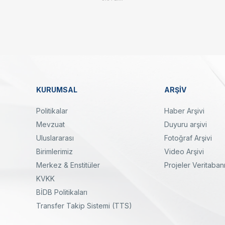
-
Linkler
KURUMSAL
ARŞİV
Dipnot
Politikalar
Haber Arşivi
Mevzuat
Duyuru arşivi
Uluslararası
Fotoğraf Arşivi
Birimlerimiz
Video Arşivi
Merkez & Enstitüler
Projeler Veritaban
KVKK
yal
Twitter
Linkedin
Instagram
Facebook
Youtube
Bülten
BİDB Politikaları
Transfer Takip Sistemi (TTS)