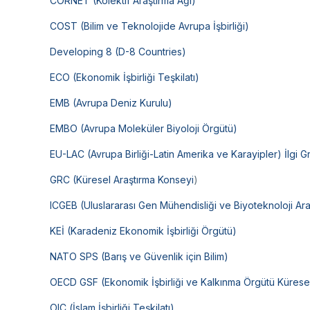
CORNET (Kolektif Araştırma Ağı)
COST (Bilim ve Teknolojide Avrupa İşbirliği)
Developing 8 (D-8 Countries)
ECO (Ekonomik İşbirliği Teşkilatı)
EMB (Avrupa Deniz Kurulu)
EMBO (Avrupa Moleküler Biyoloji Örgütü)
EU-LAC (Avrupa Birliği-Latin Amerika ve Karayipler) İlgi 
GRC (Küresel Araştırma Konseyi
)
ICGEB (Uluslararası Gen Mühendisliği ve Biyoteknoloji Ar
KEİ (Karadeniz Ekonomik İşbirliği Örgütü)
NATO SPS (Barış ve Güvenlik için Bilim)
OECD GSF (Ekonomik İşbirliği ve Kalkınma Örgütü Küresel
OIC (İslam İşbirliği Teşkilatı)