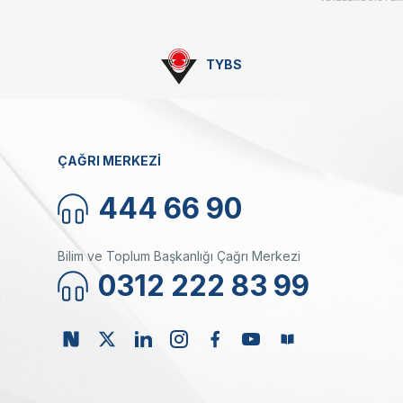
TYBS
ÇAĞRI MERKEZİ
444 66 90
Bilim ve Toplum Başkanlığı Çağrı Merkezi
0312 222 83 99
ı