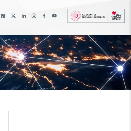
lı
lantılar
r
a Burs Programları
İkili Proje Destekleri
Raylı Ulaşım Teknolojileri Enstitüsü
Etkinlik Düzenleme
Araştırma Burs Programları
Hakkımızda
(RUTE)
gramlar
rası Burslar
Çok Taraflı Programlar
Etkinliklere Katılım
Uluslararası Burslar
Patentler
Savunma Sanayii Araştırma ve Geliştirme
rma
Çerçeve Programları
Uluslararası Destekler
İlanlar
Enstitüsü (SAGE)
TEKSEB ve TEKNOPARK
Temel Bilimler Araştırma Enstitüsü (TBAE)
üsü
Temiz Enerji, İklim Değişikliği ve
Sürdürülebilirlik Araştırma Enstitüsü
Türkiye Sanayi Sevk ve İdare Enstitüsü
(TÜSSİDE)