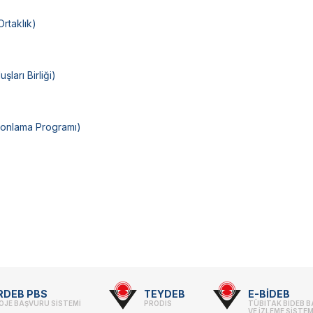
rtaklık)
ları Birliği)
Fonlama Programı)
RDEB PBS
TEYDEB
E-BİDEB
OJE BAŞVURU SİSTEMİ
PRODİS
TÜBİTAK BİDEB 
VE İZLEME SİSTEM