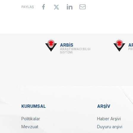
PAYLAŞ
Footer
ARBİS
A
ARAŞTIRMACI BİLGİ
PR
-
SİSTEMİ
Linkler
KURUMSAL
ARŞİV
Dipnot
Politikalar
Haber Arşivi
Mevzuat
Duyuru arşivi