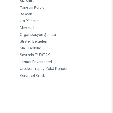
Biz Kimiz
Ulusal Metroloji Enstitüsü (UME)
Yönetim Kurulu
Uzay Teknolojileri Araştırma Enstitüsü
Başkan
(UZAY)
Üst Yönetim
Kutup Araştırmaları Enstitüsü (KARE)
Mevzuat
Organizasyon Şeması
Strateji Belgeleri
Mali Tablolar
Sayılarla TÜBİTAK
Hizmet Envanterleri
Üretken Yapay Zekâ Rehberi
Kurumsal Kimlik