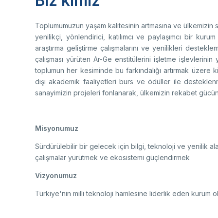
Biz kimiz
yolu
Ço
Sa
AB
Fotoğraf Arşivi
Hi
Toplumumuzun yaşam kalitesinin artmasına ve ülkemizin sür
Ku
yenilikçi, yönlendirici, katılımcı ve paylaşımcı bir 
KVKK Aydınlatma metni
araştırma geliştirme çalışmalarını ve yenilikleri destekl
çalışması yürüten Ar-Ge enstitülerini işletme işlevlerinin 
toplumun her kesiminde bu farkındalığı artırmak üzere kita
dışı akademik faaliyetleri burs ve ödüller ile desteklen
Ge
sanayimizin projeleri fonlanarak, ülkemizin rekabet gücün
Bu
(B
Ul
(U
Misyonumuz
Sürdürülebilir bir gelecek için bilgi, teknoloji ve yenilik a
çalışmalar yürütmek ve ekosistemi güçlendirmek
Vizyonumuz
Türkiye'nin milli teknoloji hamlesine liderlik eden kurum 