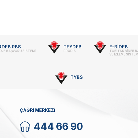
RDEB PBS
TEYDEB
E-BİDEB
OJE BAŞVURU SİSTEMİ
PRODİS
TÜBİTAK BİDEB 
VE İZLEME SİSTEM
TYBS
ÇAĞRI MERKEZİ
444 66 90