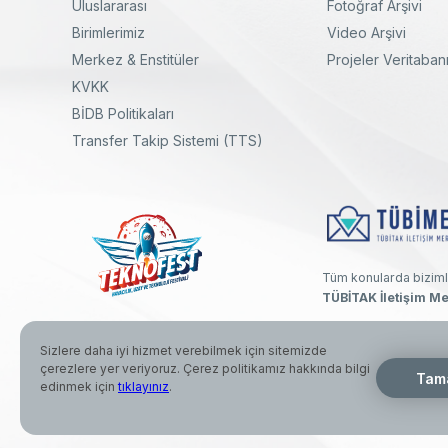
Uluslararası
Fotoğraf Arşivi
Birimlerimiz
Video Arşivi
Merkez & Enstitüler
Projeler Veritaban
KVKK
yal
Twitter
Linkedin
Instagram
Facebook
Youtube
Bülten
BİDB Politikaları
Transfer Takip Sistemi (TTS)
Tüm konularda biziml
TÜBİTAK İletişim Me
Sizlere daha iyi hizmet verebilmek için sitemizde
çerezlere yer veriyoruz. Çerez politikamız hakkında bilgi
© 2026 Türkiye Bilimsel ve Teknolojik Araştırma Kurumu. Her hak
Tam
edinmek için
tıklayınız
.