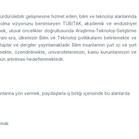
k Taraflı Programlar
BTY Kılavuzları
yılarla TÜBİTAK
 Çerçeve Programları
BTYK (Mülga)
zmet Envanterleri
dürülebilir gelişmesine hizmet eden, bilim ve teknoloji alanlarında
Arşiv
rumsal Kimlik
kurum olma vizyonunu benimseyen TÜBİTAK, akademik ve endüstriyel
emek, ulusal öncelikler doğrultusunda Araştırma-Teknoloji-Geliştirme
yanı sıra, ülkemizin Bilim ve Teknoloji politikalarını belirlemekte ve
plar ve dergiler yayınlamaktadır. Bilim insanlarının yurt içi ve yurt
mekte, özendirilmekte, üniversitelerimizin, kamu kurumlarımızın ve
çmiş Yıllarda Ödül Alanlar
Yapay Zekâ Politikası
ün artırılması hedeflenmektedir.
rsa Test ve Analiz Laboratuvarı
Üretken Yapay Zekâ Rehberi
UTAL)
usal Akademik Ağ ve Bilgi Merkezi
LAKBİM)
lanlarına yön vermek, paydaşlarla iş birliği içerisinde bu alanlarda
olmak