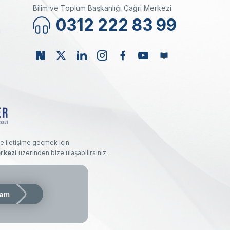
Bilim ve Toplum Başkanlığı Çağrı Merkezi
0312 222 83 99
ı
e iletişime geçmek için
rkezi
üzerinden bize ulaşabilirsiniz.
kı saklıdır.
am