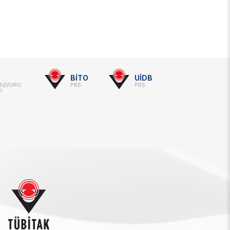
BİTO
UİDB
BAŞVURU
PBS
PBS
İ