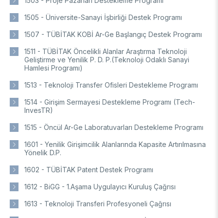
1503 - Proje Pazarları Destekleme Programı
DESTEKLER
Arşiv
Üretken Yapay Zekâ Rehberi
1505 - Üniversite-Sanayi İşbirliği Destek Programı
Akademik
1507 - TÜBİTAK KOBİ Ar-Ge Başlangıç Destek Programı
1511 - TÜBİTAK Öncelikli Alanlar Araştırma Teknoloji
Ulusal Programlar
Sanayi
Geliştirme ve Yenilik P. D. P.(Teknoloji Odaklı Sanayi
Uluslararası Programlar
Hamlesi Programı)
Ulusal Programlar
Bilim & Toplum
1513 - Teknoloji Transfer Ofisleri Destekleme Programı
Uluslararası Programlar
Ulusal Programlar
1514 - Girişim Sermayesi Destekleme Programı (Tech-
Bilimsel Etkinlik
InvesTR)
Uluslararası Programlar
Etkinlik Düzenleme
1515 - Öncül Ar-Ge Laboratuvarları Destekleme Programı
Uluslararası İş Birlikleri
Etkinliklere Katılım
1601 - Yenilik Girişimcilik Alanlarında Kapasite Artırılmasına
Uluslararası Destekler
İkili İş Birliği Programları
Yönelik D.P.
BURSLAR
Çok Taraflı Programlar
1602 - TÜBİTAK Patent Destek Programı
AB Çerçeve Programları
Lisans / Önlisans
1612 - BiGG - 1.Aşama Uygulayıcı Kuruluş Çağrısı
Mentorluk Desteği Programı
1613 - Teknoloji Transferi Profesyoneli Çağrısı
Lisansüstü
Burs Programları