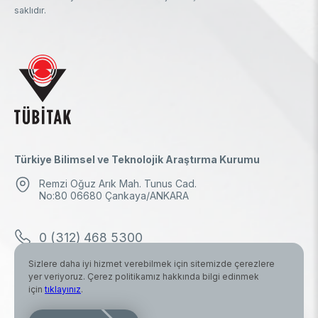
saklıdır.
Türkiye Bilimsel ve Teknolojik Araştırma Kurumu
Remzi Oğuz Arık Mah. Tunus Cad.
No:80 06680 Çankaya/ANKARA
0 (312) 468 5300
Sizlere daha iyi hizmet verebilmek için sitemizde çerezlere
0 (312) 298 1000
yer veriyoruz. Çerez politikamız hakkında bilgi edinmek
için
tıklayınız
.
tubitak.baskanlik@tubitak.hs03.kep.tr