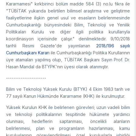
Kararnamesi" kırkbirinci bölüm madde 584 (3) no.lu fıkra ile
Destek Programları
Eğitim Burs Programları
Doktora Sonrası
"TÜBİTAK yukarıda belirtilen bilimsel araştırma ve geliştirme
Araştırma Burs Programları
faaliyetlerine ilişkin genel usul ve esasların belirlenmesinde
Uluslararası Burslar
Araştırma Burs Programları
Uluslararası
Cumhurbaşkanlığı bünyesindeki Bilim, Teknoloji ve Yenilik
Uluslararası Burslar
Politikaları Kurulu ve diğer ilgili politika kurullarıyla
Araştırma Burs Programları
koordinasyon içerisinde çalışır." denilmektedir. 9/10/2018
AR-GE FAALİYETLERİMİZ
Uluslararası Burslar
tarihli Resmi Gazete'de yayımlanan
2018/196 sayılı
Cumhurbaşkanı Kararı
ile Cumhurbaşkanlığı Politika Kurullarının
üye atamaları yapılmış olup, TÜBİTAK Başkanı Sayın Prof. Dr.
MAM
Hasan Mandal da BTYPK'nın üyesi olarak atanmıştır.
Enerji Teknolojileri
BİLGEM
----------------------
İklim ve Yaşam Bilimleri
Malzeme ve Proses Teknolojileri
Bilişim Teknolojileri Enstitüsü (BTE)
Bilim ve Teknoloji Yüksek Kurulu (BTYK) 4 Ekim 1983 tarih ve
AR-GE Birimleri
Siber Güvenlik Enstitüsü (SGE)
77 sayılı Kanun Hükmünde Kararname (KHK) ile kurulmuştur.
Ulusal Elektronik ve Kriptoloji Araştırma Enstitüsü (UEKAE)
Raylı Ulaşım Teknolojileri Enstitüsü (RUTE)
AR-GE Kolaylık Birimleri
Yüksek Kurulun KHK ile belirlenen görevleri; uzun vadeli bilim
Yapay Zekâ Enstitüsü (YZE)
Savunma Sanayii Araştırma ve Geliştirme Enstitüsü (SAGE)
ve teknoloji politikalarının tespitinde hükümete yardımcı
Yazılım Teknolojileri Araştırma Enstitüsü (YTE)
TEKSEB ve TEKNOPARK
Bursa Test ve Analiz Laboratuvarı (BUTAL)
olunması, hedeflerin saptanması, öncelikli alanların
Haber Arşivi
İleri Teknolojiler Araştırma Enstitüsü (İLTAREN)
Temel Bilimler Araştırma Enstitüsü (TBAE)
Ulusal Akademik Ağ ve Bilgi Merkezi (ULAKBİM)
belirlenmesi, plan ve programların hazırlanması, kamu
Temiz Enerji, İklim Değişikliği ve Sürdürülebilirlik Araştırma
kuruluşlarının görevlendirilmesi, özel kuruluşlarla işbirliği