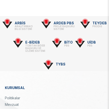
ARBİS
ARDEB PBS
TEYDEB
Footer
ARAŞTIRMACI
PROJE BAŞVURU
PRODİS
BİLGİ SİSTEMİ
SİSTEMİ
-
Linkler
E-BİDEB
BİTO
UİDB
TÜBİTAK BİDEB
PBS
PBS
BAŞVURU VE
İZLEME SİSTEMİ
TYBS
KURUMSAL
Dipnot
Politikalar
Mevzuat