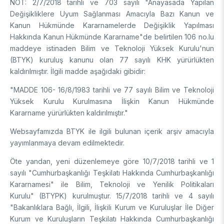
NOT: 2/7/2018 tarihli ve 703 sayılı "Anayasada Yapılan
DESTEKLER
Arşiv
Üretken Yapay Zekâ Rehberi
Değişikliklere Uyum Sağlanması Amacıyla Bazı Kanun ve
Kanun Hükmünde Kararnamelerde Değişiklik Yapılması
Akademik
Hakkında Kanun Hükmünde Kararname"de belirtilen 106 no.lu
maddeye istinaden Bilim ve Teknoloji Yüksek Kurulu'nun
Ulusal Programlar
Sanayi
(BTYK) kuruluş kanunu olan 77 sayılı KHK yürürlükten
Uluslararası Programlar
kaldırılmıştır. İlgili madde aşağıdaki gibidir:
Ulusal Programlar
Bilim & Toplum
"MADDE 106- 16/8/1983 tarihli ve 77 sayılı Bilim ve Teknoloji
Uluslararası Programlar
Yüksek Kurulu Kurulmasına İlişkin Kanun Hükmünde
Ulusal Programlar
Bilimsel Etkinlik
Kararname yürürlükten kaldırılmıştır."
Uluslararası Programlar
Etkinlik Düzenleme
Websayfamızda BTYK ile ilgili bulunan içerik arşiv amacıyla
Uluslararası İş Birlikleri
Etkinliklere Katılım
yayımlanmaya devam edilmektedir.
Uluslararası Destekler
İkili İş Birliği Programları
Öte yandan, yeni düzenlemeye göre 10/7/2018 tarihli ve 1
BURSLAR
Çok Taraflı Programlar
sayılı "Cumhurbaşkanlığı Teşkilatı Hakkında Cumhurbaşkanlığı
AB Çerçeve Programları
Kararnamesi" ile Bilim, Teknoloji ve Yenilik Politikaları
Lisans / Önlisans
Kurulu" (BTYPK) kurulmuştur. 15/7/2018 tarihli ve 4 sayılı
"Bakanlıklara Bağlı, İlgili, İlişkili Kurum ve Kuruluşlar İle Diğer
Mentorluk Desteği Programı
Lisansüstü
Kurum ve Kuruluşların Teşkilatı Hakkında Cumhurbaşkanlığı
Burs Programları