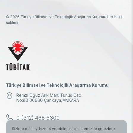
© 2026 Türkiye Bilimsel ve Teknolojik Araştırma Kurumu. Her hakkı
saklıdır.
Türkiye Bilimsel ve Teknolojik Araştırma Kurumu
Remzi Oğuz Arık Mah. Tunus Cad.
No:80 06680 Çankaya/ANKARA
0 (312) 468 5300
Sizlere daha iyi hizmet verebilmek için sitemizde çerezlere
0 (312) 298 1000