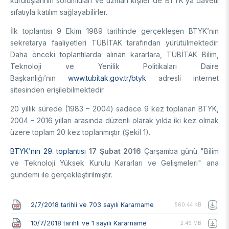
kuruluşlarının sorumluları ve uzman kişiler de BTYK’ya davetli
sıfatıyla katılım sağlayabilirler.
İlk toplantısı 9 Ekim 1989 tarihinde gerçekleşen BTYK’nın
sekretarya faaliyetleri TÜBİTAK tarafından yürütülmektedir.
Daha önceki toplantılarda alınan kararlara, TÜBİTAK Bilim,
Teknoloji ve Yenilik Politikaları Daire
Başkanlığı’nın
www.tubitak.gov.tr/btyk
adresli internet
sitesinden erişilebilmektedir.
20 yıllık sürede (1983 – 2004) sadece 9 kez toplanan BTYK,
2004 – 2016 yılları arasında düzenli olarak yılda iki kez olmak
üzere toplam 20 kez toplanmıştır (Şekil 1).
BTYK’nın 29. toplantısı
17 Şubat 2016
Çarşamba günü "Bilim
ve Teknoloji Yüksek Kurulu Kararları ve Gelişmeleri" ana
gündemi ile gerçekleştirilmiştir.
Belge
2/7/2018 tarihli ve 703 sayılı Kararname
560.44 KB
Belge
10/7/2018 tarihli ve 1 sayılı Kararname
2.46 MB