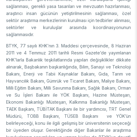
Enstitüsü
Video Arşivi
sağlanması, gerekli yasa tasarıları ve mevzuatın hazırlanması,
Türkiye Sanayi Sevk ve İdare Enstitüsü (TÜSSİDE)
araştırıcı insan gücünün yetiştirilmesinin sağlanması, özel
Fotoğraf Arşivi
Ulusal Metroloji Enstitüsü (UME)
sektör araştırma merkezlerinin kurulması için tedbirler alınması,
Uzay Teknolojileri Araştırma Enstitüsü (UZAY)
sektörler ve kuruluşlar arasında koordinasyonunun
KVKK Aydınlatma metni
Kutup Araştırmaları Enstitüsü (KARE)
sağlanmasıdır.
BTYK, 77 sayılı KHK’nın 3. Maddesi çerçevesinde, 8 Haziran
2011 ve 4 Temmuz 2011 tarihli Resmi Gazete’de yayımlanan
KHK’larla Bakanlık teşkilatlarında yapılan değişiklikler dikkate
alınarak, Başbakanın başkanlığında, Bilim, Sanayi ve Teknoloji
Bakanı, Enerji ve Tabii Kaynaklar Bakanı, Gıda, Tarım ve
Hayvancılık Bakanı, Gümrük ve Ticaret Bakanı, Maliye Bakanı,
Milli Eğitim Bakanı, Milli Savunma Bakanı, Sağlık Bakanı, Orman
ve Su İşleri Bakanı ile YÖK Başkanı, Hazine Müsteşarı,
Ekonomi Bakanlığı Müsteşarı, Kalkınma Bakanlığı Müsteşarı,
TAEK Başkanı, TÜBİTAK Başkanı ile bir yardımcısı, TRT Genel
Müdürü, TOBB Başkanı, TÜSEB Başkanı ve YÖK’ün
belirleyeceği, konu ile ilgili gelişmiş bir üniversitenin seçeceği
bir üyeden oluşur. Gerektiğinde diğer Bakanlar ile araştırma