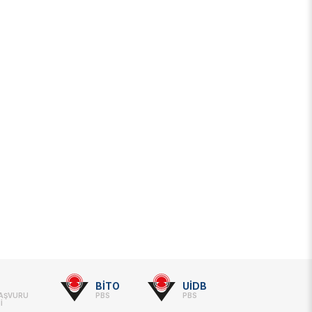
BİTO
UİDB
BAŞVURU
PBS
PBS
İ