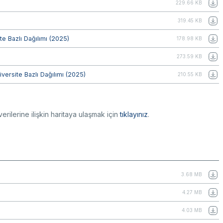
229.66 KB
319.45 KB
te Bazlı Dağılımı (2025)
178.98 KB
273.59 KB
versite Bazlı Dağılımı (2025)
210.55 KB
 verilerine ilişkin haritaya ulaşmak için
tıklayınız
.
3.68 MB
4.27 MB
4.03 MB