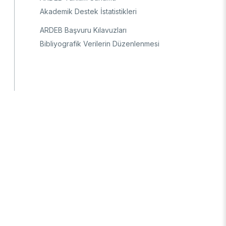
Akademik Destek İstatistikleri
Ulusal Metroloji Enstitüsü (UME)
Uzay Teknolojileri Araştırma Enstitüsü
ARDEB Başvuru Kılavuzları
(UZAY)
Bibliyografik Verilerin Düzenlenmesi
Kutup Araştırmaları Enstitüsü (KARE)