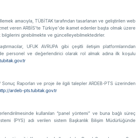
ellemek amacıyla, TÜBİTAK tarafından tasarlanan ve geliştirilen web
 hizmet veren ARBİS'te Türkiye'de ikamet edenler başta olmak üzere
 bilgilerini girebilmekte ve güncelleyebilmektedirler.
aştırmacılar, UFUK AVRUPA gibi çeşitli iletişim platformlarından
inde personel ve değerlendirici olarak rol almak adına ilk koşulu
.tubitak.gov.tr
 Sonuç Raporları ve proje ile ilgili talepler ARDEB-PTS üzerinden
http://ardeb-pts.tubitak.gov.tr
rlendirilmesinde kullanılan “panel yöntemi” ve buna bağlı süreç
istemi (PYS) adı verilen sistem Başkanlık Bilişim Müdürlüğünde