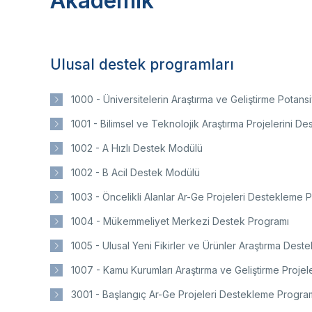
Akademik
yolu
Ço
Sa
AB
Fotoğraf Arşivi
Hi
Ku
KVKK Aydınlatma metni
Ulusal destek programları
1000 - Üniversitelerin Araştırma ve Geliştirme Potansi
1001 - Bilimsel ve Teknolojik Araştırma Projelerini 
Ge
Bu
1002 - A Hızlı Destek Modülü
(B
Ul
1002 - B Acil Destek Modülü
(U
1003 - Öncelikli Alanlar Ar-Ge Projeleri Destekleme 
1004 - Mükemmeliyet Merkezi Destek Programı
1005 - Ulusal Yeni Fikirler ve Ürünler Araştırma Dest
1007 - Kamu Kurumları Araştırma ve Geliştirme Proje
3001 - Başlangıç Ar-Ge Projeleri Destekleme Progra