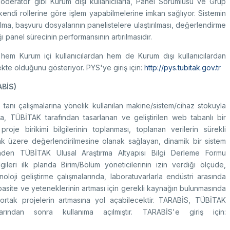
oderatör gibi Kurum dışı kullanıcılarla, Panel Sorumlusu ve Grup
 kendi rollerine göre işlem yapabilmelerine imkan sağlıyor. Sistemin
lma, başvuru dosyalarının panelistelere ulaştırılması, değerlendirme
ı panel sürecinin performansının artırılmasıdır.
 hem Kurum içi kullanıcılardan hem de Kurum dışı kullanıcılardan
kte olduğunu gösteriyor. PYS'ye giriş için:
http://pys.tubitak.gov.tr
ABİS)
 tanı çalışmalarına yönelik kullanılan makine/sistem/cihaz stokuyla
la, TÜBİTAK tarafından tasarlanan ve geliştirilen web tabanlı bir
je birikimi bilgilerinin toplanması, toplanan verilerin sürekli
mak üzere değerlendirilmesine olanak sağlayan, dinamik bir sistem
den TÜBİTAK Ulusal Araştırma Altyapısı Bilgi Derleme Formu
ileri ilk planda Birim/Bölüm yöneticilerinin izin verdiği ölçüde,
loji geliştirme çalışmalarında, laboratuvarlarla endüstri arasında
kapasite ve yeteneklerinin artması için gerekli kaynağın bulunmasında
ortak projelerin artmasına yol açabilecektir. TARABİS, TÜBİTAK
rından sonra kullanıma açılmıştır. TARABİS'e giriş için: