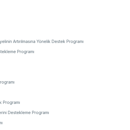
k Taraflı Programlar
BTY Kılavuzları
yılarla TÜBİTAK
 Çerçeve Programları
BTYK (Mülga)
zmet Envanterleri
Arşiv
rumsal Kimlik
yelinin Artırılmasına Yönelik Destek Programı
Destekleme Programı
çmiş Yıllarda Ödül Alanlar
Yapay Zekâ Politikası
rsa Test ve Analiz Laboratuvarı
Üretken Yapay Zekâ Rehberi
UTAL)
usal Akademik Ağ ve Bilgi Merkezi
LAKBİM)
Programı
ek Programı
lerini Destekleme Programı
mı