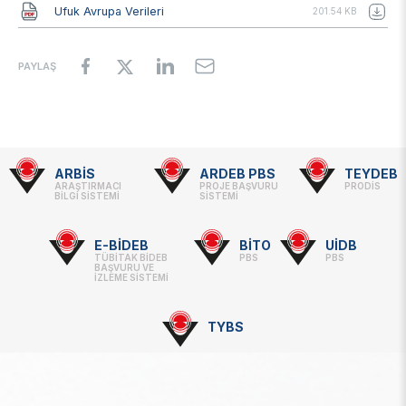
Belge
Ufuk Avrupa Verileri
201.54 KB
PAYLAŞ
ARBİS
ARDEB PBS
TEYDEB
Footer
ARAŞTIRMACI
PROJE BAŞVURU
PRODİS
BİLGİ SİSTEMİ
SİSTEMİ
-
Linkler
E-BİDEB
BİTO
UİDB
TÜBİTAK BİDEB
PBS
PBS
BAŞVURU VE
İZLEME SİSTEMİ
TYBS