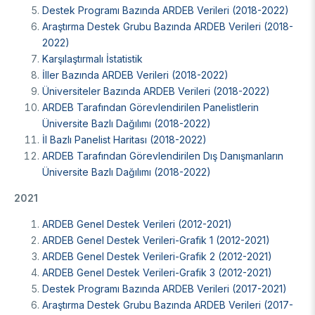
Enstitüsü
Video Arşivi
Destek Programı Bazında ARDEB Verileri (2018-2022)
Türkiye Sanayi Sevk ve İdare Enstitüsü (TÜSSİDE)
Araştırma Destek Grubu Bazında ARDEB Verileri (2018-
Fotoğraf Arşivi
Ulusal Metroloji Enstitüsü (UME)
2022)
Uzay Teknolojileri Araştırma Enstitüsü (UZAY)
Karşılaştırmalı İstatistik
KVKK Aydınlatma metni
Kutup Araştırmaları Enstitüsü (KARE)
İller Bazında ARDEB Verileri (2018-2022)
Üniversiteler Bazında ARDEB Verileri (2018-2022)
ARDEB Tarafından Görevlendirilen Panelistlerin
Üniversite Bazlı Dağılımı (2018-2022)
İl Bazlı Panelist Haritası (2018-2022)
ARDEB Tarafından Görevlendirilen Dış Danışmanların
Üniversite Bazlı Dağılımı (2018-2022)
2021
ARDEB Genel Destek Verileri (2012-2021)
ARDEB Genel Destek Verileri-Grafik 1 (2012-2021)
ARDEB Genel Destek Verileri-Grafik 2 (2012-2021)
ARDEB Genel Destek Verileri-Grafik 3 (2012-2021)
Destek Programı Bazında ARDEB Verileri (2017-2021)
Araştırma Destek Grubu Bazında ARDEB Verileri (2017-