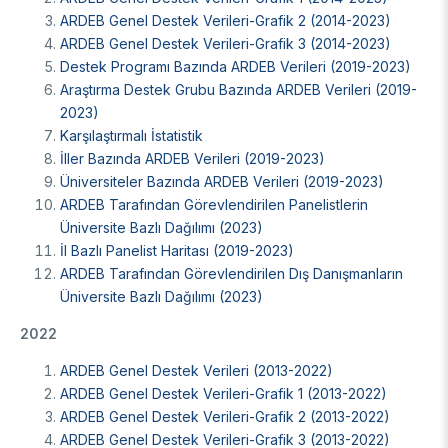
Destek Programları
Eğitim Burs Programları
ARDEB Genel Destek Verileri-Grafik 2 (2014-2023)
Doktora Sonrası
ARDEB Genel Destek Verileri-Grafik 3 (2014-2023)
Araştırma Burs Programları
Destek Programı Bazında ARDEB Verileri (2019-2023)
Uluslararası Burslar
Araştırma Burs Programları
Uluslararası
Araştırma Destek Grubu Bazında ARDEB Verileri (2019-
Uluslararası Burslar
2023)
Araştırma Burs Programları
Karşılaştırmalı İstatistik
AR-GE FAALİYETLERİMİZ
Uluslararası Burslar
İller Bazında ARDEB Verileri (2019-2023)
Üniversiteler Bazında ARDEB Verileri (2019-2023)
MAM
ARDEB Tarafından Görevlendirilen Panelistlerin
Üniversite Bazlı Dağılımı (2023)
Enerji Teknolojileri
BİLGEM
İl Bazlı Panelist Haritası (2019-2023)
İklim ve Yaşam Bilimleri
ARDEB Tarafından Görevlendirilen Dış Danışmanların
Malzeme ve Proses Teknolojileri
Bilişim Teknolojileri Enstitüsü (BTE)
Üniversite Bazlı Dağılımı (2023)
AR-GE Birimleri
Siber Güvenlik Enstitüsü (SGE)
2022
Ulusal Elektronik ve Kriptoloji Araştırma Enstitüsü (UEKAE)
Raylı Ulaşım Teknolojileri Enstitüsü (RUTE)
AR-GE Kolaylık Birimleri
Yapay Zekâ Enstitüsü (YZE)
Savunma Sanayii Araştırma ve Geliştirme Enstitüsü (SAGE)
ARDEB Genel Destek Verileri (2013-2022)
Yazılım Teknolojileri Araştırma Enstitüsü (YTE)
TEKSEB ve TEKNOPARK
Bursa Test ve Analiz Laboratuvarı (BUTAL)
ARDEB Genel Destek Verileri-Grafik 1 (2013-2022)
Haber Arşivi
İleri Teknolojiler Araştırma Enstitüsü (İLTAREN)
Temel Bilimler Araştırma Enstitüsü (TBAE)
Ulusal Akademik Ağ ve Bilgi Merkezi (ULAKBİM)
ARDEB Genel Destek Verileri-Grafik 2 (2013-2022)
Temiz Enerji, İklim Değişikliği ve Sürdürülebilirlik Araştırma
ARDEB Genel Destek Verileri-Grafik 3 (2013-2022)