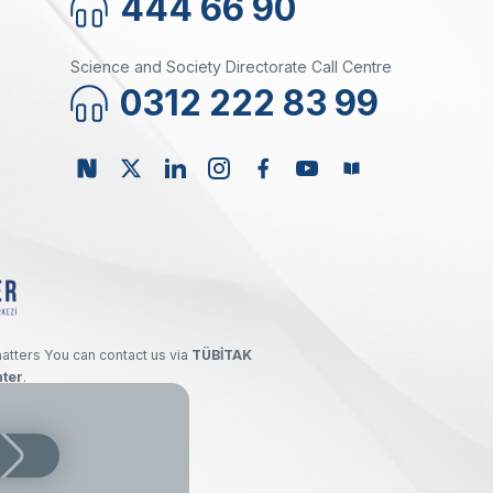
444 66 90
Science and Society Directorate Call Centre
0312 222 83 99
matters You can contact us via
TÜBİTAK
ter
.
ürkiye. All Rights Reserved.