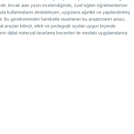
search Scholarship Programs
rvice Inventories
edir. Ancak alan yazın incelendiğinde, özel eğitim öğretmenlerinin
ltilateral Cooperation Programs
STI Statistics
rporate Identity
da kullanmalarını destekleyen, uygulama ağırlıklı ve yapılandırılmış
 Framework Programmes
STI Manuals
dir. Bu gereksinimden hareketle tasarlanan bu araştırmanın amacı,
BTYK (Mülga)
l araçları bilinçli, etkili ve pedagojik açıdan uygun biçimde
il Transportation Technologies Institute
Archive
in dijital materyal tasarlama becerileri ile mesleki uygulamalarına
fense Industry Research and
velopment Institute (SAGE)
KSEB & TEKNOPARK
sic Sciences Research Institute (TBAE)
ean Energy, Climate Change and
Award Recipients in Previou
stainability Research Institute
out Us
rkish Industrial Dispatch and
nouncement
ministration E. (TÜSSİDE)
tents
tional Metrology E. (UME)
ace Technologies Research E.
PACE)
tup Araştırmaları Enstitüsü (KARE)