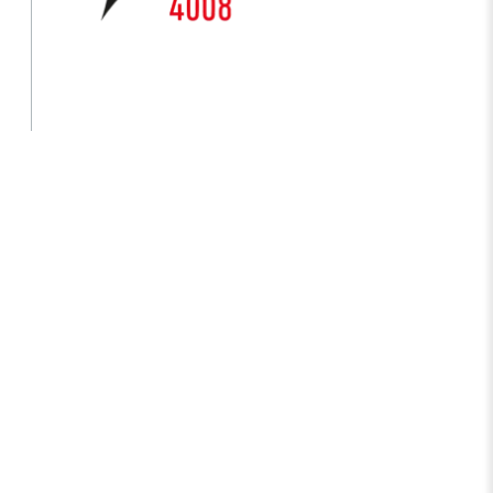
s Years
Artificial Intelligence Policy
Guideline on Generative AI