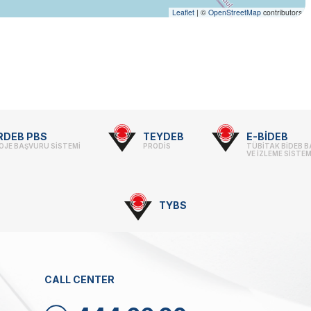
Leaflet
|
©
OpenStreetMap
contributors
RDEB PBS
TEYDEB
E-BİDEB
OJE BAŞVURU SİSTEMİ
PRODİS
TÜBİTAK BİDEB 
VE İZLEME SİSTEM
TYBS
CALL CENTER