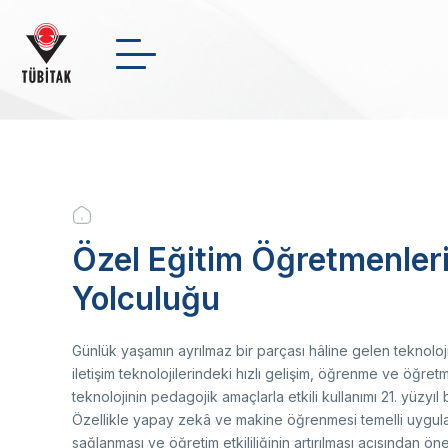
Skip
to
main
Arama
NSosyal
Twitter
Link
content
INSTITUTIONAL
+
-
0
Breadcrumb
FUNDS
Özel Eğitim Öğretmenleri
Wh
In
Me
En
Yolculuğu
Pr
Na
Sc
Cl
SCHOLARSHIPS
Bo
Su
Ma
R&D
Le
Günlük yaşamın ayrılmaz bir parçası hâline gelen teknoloj
Or
iletişim teknolojilerindeki hızlı gelişim, öğrenme ve öğret
St
teknolojinin pedagojik amaçlarla etkili kullanımı 21. yüzyıl
News Archive
Fi
Özellikle yapay zekâ ve makine öğrenmesi temelli uygulamal
In
TÜ
sağlanması ve öğretim etkililiğinin artırılması açısından ön
Video Gallery
Bi