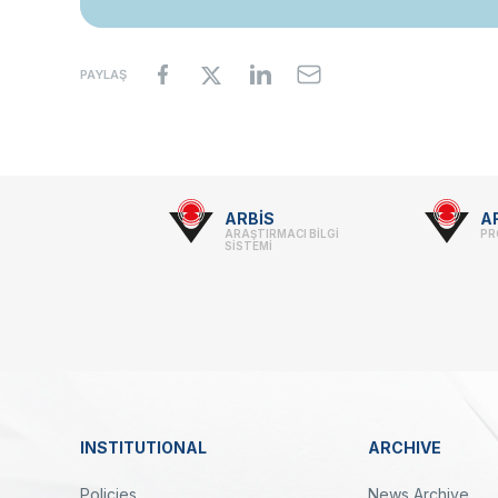
PAYLAŞ
Footer
ARBİS
A
ARAŞTIRMACI BİLGİ
PR
-
SİSTEMİ
Linkler
INSTITUTIONAL
ARCHIVE
Dipnot
Policies
News Archive