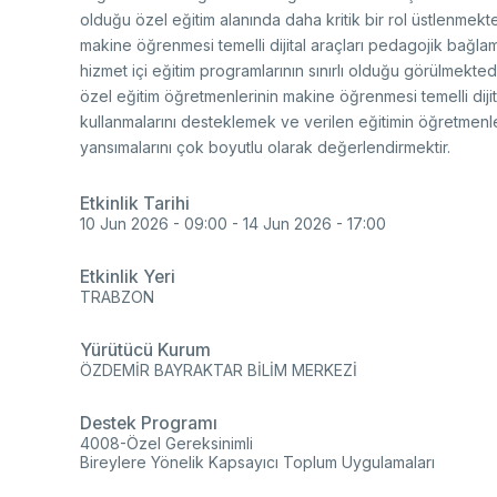
Re
Se
olduğu özel eğitim alanında daha kritik bir rol üstlenmekt
Mu
Photo Gallery
Co
makine öğrenmesi temelli dijital araçları pedagojik bağlam
EU
hizmet içi eğitim programlarının sınırlı olduğu görülmekte
Personal Data Protection
özel eğitim öğretmenlerinin makine öğrenmesi temelli dijita
Ra
kullanmalarını desteklemek ve verilen eğitimin öğretmenler
De
yansımalarını çok boyutlu olarak değerlendirmektir.
De
TE
Etkinlik Tarihi
Ba
10 Jun 2026 - 09:00
-
14 Jun 2026 - 17:00
Cl
Su
Ab
Etkinlik Yeri
Tu
An
TRABZON
Ad
Pa
Na
Yürütücü Kurum
Sp
ÖZDEMİR BAYRAKTAR BİLİM MERKEZİ
(S
Ku
Destek Programı
4008-Özel Gereksinimli
Bireylere Yönelik Kapsayıcı Toplum Uygulamaları