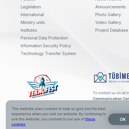
Legislation
Announcements
International
Photo Gallery
Ministry units
Video Gallery
Institutes
Project Database
Personal Data Protection
yal
Twitter
Linkedin
Instagram
Facebook
Youtube
Bülten
Information Security Policy
Technology Transfer System
To contact us on all 
Communication Cen
This website uses cookies to help us give you the best
experience when you visit our website. By continuing to
OK
use this website, you consent to our use of
these
© 2026 The Scientific and Technological Research Council of T
cookies
.