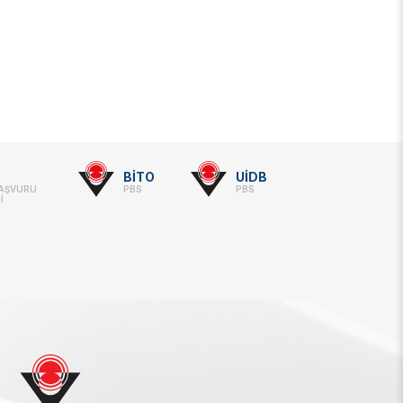
BİTO
UİDB
BAŞVURU
PBS
PBS
İ