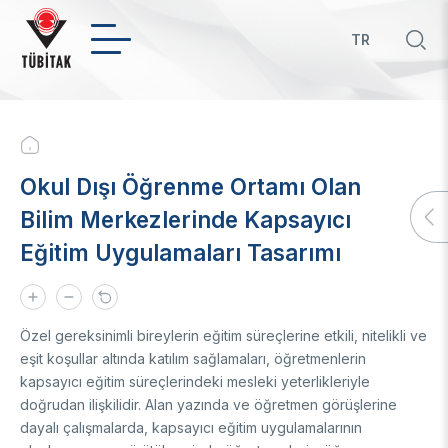
Skip
to
TR
main
Hızl
content
bağ
INSTITUTIONAL
Breadcrumb
About Us
Okul Dışı Öğrenme Ortamı Olan
Who We Are
Policies
Bilim Merkezlerinde Kapsayıcı
President
Eğitim Uygulamaları Tasarımı
Board of Management
Priority RDI Topics
International
Legislation
Green Growth Technology Roadmap
Organization
Technology Roadmaps in Priority and Key Technologies
Bilateral Cooperation
Technology Transfer Office
Strategy
The Entrepreneurial and Innovative University Index
Multilateral Cooperation
Özel gereksinimli bireylerin eğitim süreçlerine etkili, nitelikli ve
Financial
Field Based Competency Analysis of Universities
EU Framework Programmes
About Us
Awards
eşit koşullar altında katılım sağlamaları, öğretmenlerin
TÜBİTAK in numbers
Determination of Technology Readiness Level (TRLs)
Announcement
kapsayıcı eğitim süreçlerindeki mesleki yeterlikleriyle
Service Inventories
STI Statistics
Patents
Award Recipients in Previous Years
doğrudan ilişkilidir. Alan yazında ve öğretmen görüşlerine
Artificial Intelligence
Corporate Identity
STI Manuals
dayalı çalışmalarda, kapsayıcı eğitim uygulamalarının
BTYK (Mülga)
Artificial Intelligence Policy