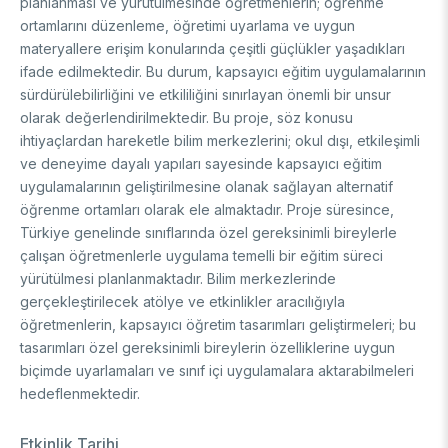
planlanması ve yürütülmesinde öğretmenlerin; öğrenme
FUNDS
Archive
Guideline on Generative AI
ortamlarını düzenleme, öğretimi uyarlama ve uygun
materyallere erişim konularında çeşitli güçlükler yaşadıkları
Academic
ifade edilmektedir. Bu durum, kapsayıcı eğitim uygulamalarının
sürdürülebilirliğini ve etkililiğini sınırlayan önemli bir unsur
International Support Programs
olarak değerlendirilmektedir. Bu proje, söz konusu
Industrial
National Support Programs
ihtiyaçlardan hareketle bilim merkezlerini; okul dışı, etkileşimli
National Support Programs
ve deneyime dayalı yapıları sayesinde kapsayıcı eğitim
Science & Society
International Support Programs
uygulamalarının geliştirilmesine olanak sağlayan alternatif
National Support Programs
öğrenme ortamları olarak ele almaktadır. Proje süresince,
Scientific Events
Türkiye genelinde sınıflarında özel gereksinimli bireylerle
International Programmes
çalışan öğretmenlerle uygulama temelli bir eğitim süreci
Event Organizing Funds
International Collaborations
yürütülmesi planlanmaktadır. Bilim merkezlerinde
Event Participation Funds
gerçekleştirilecek atölye ve etkinlikler aracılığıyla
International Support Programs
Bilateral Cooperation Programs
öğretmenlerin, kapsayıcı öğretim tasarımları geliştirmeleri; bu
SCHOLARSHIPS
Multilateral Cooperation Programs
tasarımları özel gereksinimli bireylerin özelliklerine uygun
EU Framework Programmes
biçimde uyarlamaları ve sınıf içi uygulamalara aktarabilmeleri
Degree / Associate Degree
hedeflenmektedir.
Mentoring Support Program
Postgraduate
Scholarship Programs
Etkinlik Tarihi