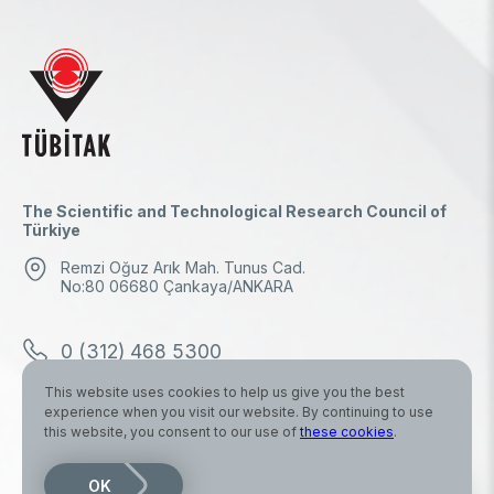
The Scientific and Technological Research Council of
Türkiye
Remzi Oğuz Arık Mah. Tunus Cad.
No:80 06680 Çankaya/ANKARA
0 (312) 468 5300
This website uses cookies to help us give you the best
0 (312) 298 1000
experience when you visit our website. By continuing to use
this website, you consent to our use of
these cookies
.
tubitak.baskanlik@tubitak.hs03.kep.tr
OK