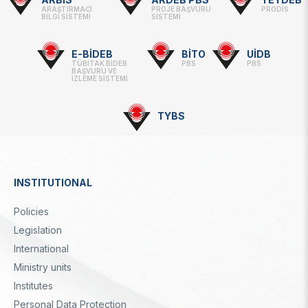
Footer
ARAŞTIRMACI
PROJE BAŞVURU
PRODİS
BİLGİ SİSTEMİ
SİSTEMİ
-
Linkler
E-BİDEB
BİTO
UİDB
TÜBİTAK BİDEB
PBS
PBS
BAŞVURU VE
İZLEME SİSTEMİ
TYBS
INSTITUTIONAL
Dipnot
Policies
Legislation
International
Ministry units
Institutes
Personal Data Protection