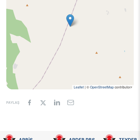
Video Gallery
Basic Sciences Research Institute (TBAE)
Clean Energy, Climate Change and Sustainability Research
Photo Gallery
Institute
Turkish Industrial Dispatch and Administration E. (TÜSSİDE)
Personal Data Protection
National Metrology E. (UME)
Space Technologies Research E. (SPACE)
Kutup Araştırmaları Enstitüsü (KARE)
Leaflet
|
©
OpenStreetMap
contributors
PAYLAŞ
ARBİS
ARDEB PBS
TEYDEB