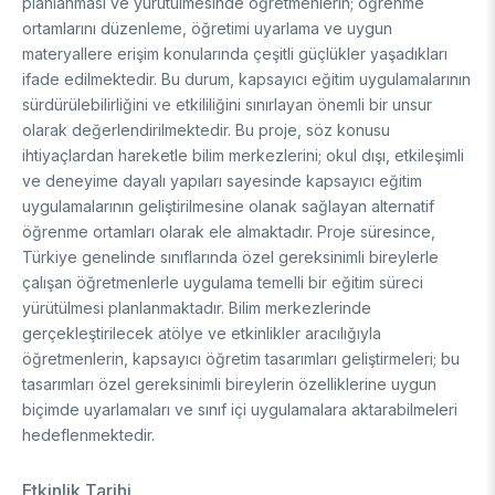
planlanması ve yürütülmesinde öğretmenlerin; öğrenme
DESTEKLER
Arşiv
Üretken Yapay Zekâ Rehberi
ortamlarını düzenleme, öğretimi uyarlama ve uygun
materyallere erişim konularında çeşitli güçlükler yaşadıkları
Akademik
ifade edilmektedir. Bu durum, kapsayıcı eğitim uygulamalarının
sürdürülebilirliğini ve etkililiğini sınırlayan önemli bir unsur
Ulusal Programlar
olarak değerlendirilmektedir. Bu proje, söz konusu
Sanayi
Uluslararası Programlar
ihtiyaçlardan hareketle bilim merkezlerini; okul dışı, etkileşimli
Ulusal Programlar
ve deneyime dayalı yapıları sayesinde kapsayıcı eğitim
Bilim & Toplum
Uluslararası Programlar
uygulamalarının geliştirilmesine olanak sağlayan alternatif
Ulusal Programlar
öğrenme ortamları olarak ele almaktadır. Proje süresince,
Bilimsel Etkinlik
Türkiye genelinde sınıflarında özel gereksinimli bireylerle
Uluslararası Programlar
çalışan öğretmenlerle uygulama temelli bir eğitim süreci
Etkinlik Düzenleme
Uluslararası İş Birlikleri
yürütülmesi planlanmaktadır. Bilim merkezlerinde
Etkinliklere Katılım
gerçekleştirilecek atölye ve etkinlikler aracılığıyla
Uluslararası Destekler
İkili İş Birliği Programları
öğretmenlerin, kapsayıcı öğretim tasarımları geliştirmeleri; bu
BURSLAR
Çok Taraflı Programlar
tasarımları özel gereksinimli bireylerin özelliklerine uygun
AB Çerçeve Programları
biçimde uyarlamaları ve sınıf içi uygulamalara aktarabilmeleri
Lisans / Önlisans
hedeflenmektedir.
Mentorluk Desteği Programı
Lisansüstü
Burs Programları
Etkinlik Tarihi