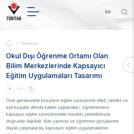
Ana
içeriğe
EN
atla
Hızl
bağ
KURUMSAL
Etkinlikler
Sayfa
Hakkımızda
Okul Dışı Öğrenme Ortamı Olan
yolu
Biz Kimiz
Politikalar
Bilim Merkezlerinde Kapsayıcı
Yönetim Kurulu
Eğitim Uygulamaları Tasarımı
Başkan
Öncelikli Ar-Ge ve Yenilik Konuları
Uluslararası
Üst Yönetim
Yeşil Büyüme TYH
Mevzuat
Öncelikli ve Kilit Teknolojilerde TYH'ler
İkili Proje Destekleri
Teknoloji Transfer Ofisi
Organizasyon Şeması
Girişimci ve Yenilikçi Üniversite Endeksi
Çok Taraflı Programlar
Özel gereksinimli bireylerin eğitim süreçlerine etkili, nitelikli ve
Strateji Belgeleri
Üniversitelerin Alan Bazlı Yetkinlik Analizi
Çerçeve Programları
Hakkımızda
Ödüller
eşit koşullar altında katılım sağlamaları, öğretmenlerin
Mali Tablolar
Teknoloji Hazırlık Seviyesi (THS) Belirleme
Patentler
kapsayıcı eğitim süreçlerindeki mesleki yeterlikleriyle
Sayılarla TÜBİTAK
BTY İstatistikleri
İlanlar
Geçmiş Yıllarda Ödül Alanlar
doğrudan ilişkilidir. Alan yazında ve öğretmen görüşlerine
Yapay Zekâ
Hizmet Envanterleri
BTY Kılavuzları
dayalı çalışmalarda, kapsayıcı eğitim uygulamalarının
Kurumsal Kimlik
BTYK (Mülga)
Yapay Zekâ Politikası