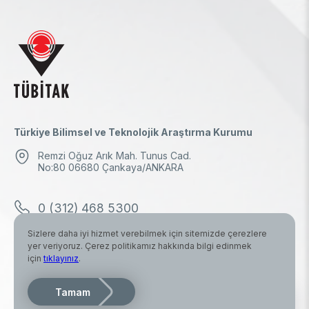
Türkiye Bilimsel ve Teknolojik Araştırma Kurumu
Remzi Oğuz Arık Mah. Tunus Cad.
No:80 06680 Çankaya/ANKARA
0 (312) 468 5300
Sizlere daha iyi hizmet verebilmek için sitemizde çerezlere
0 (312) 298 1000
yer veriyoruz. Çerez politikamız hakkında bilgi edinmek
için
tıklayınız
.
tubitak.baskanlik@tubitak.hs03.kep.tr
Tamam