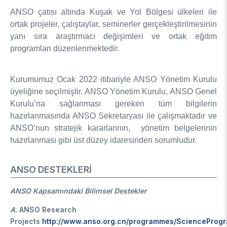
Destek Programları
Eğitim Burs Programları
ANSO çatısı altında Kuşak ve Yol Bölgesi ülkeleri ile
Doktora Sonrası
Araştırma Burs Programları
ortak projeler, çalıştaylar, seminerler gerçekleştirilmesinin
Uluslararası Burslar
Araştırma Burs Programları
yanı sıra araştırmacı değişimleri ve ortak eğitim
Uluslararası
Uluslararası Burslar
programları düzenlenmektedir.
Araştırma Burs Programları
AR-GE FAALİYETLERİMİZ
Uluslararası Burslar
Kurumumuz Ocak 2022 itibariyle ANSO Yönetim Kurulu
üyeliğine seçilmiştir. ANSO Yönetim Kurulu, ANSO Genel
MAM
Kurulu’na sağlanması gereken tüm bilgilerin
hazırlanmasında ANSO Sekretaryası ile çalışmaktadır ve
Enerji Teknolojileri
BİLGEM
ANSO’nun stratejik kararlarının, yönetim belgelerinin
İklim ve Yaşam Bilimleri
hazırlanması gibi üst düzey idaresinden sorumludur.
Malzeme ve Proses Teknolojileri
Bilişim Teknolojileri Enstitüsü (BTE)
AR-GE Birimleri
Siber Güvenlik Enstitüsü (SGE)
ANSO DESTEKLERİ
Ulusal Elektronik ve Kriptoloji Araştırma Enstitüsü (UEKAE)
Raylı Ulaşım Teknolojileri Enstitüsü (RUTE)
AR-GE Kolaylık Birimleri
Yapay Zekâ Enstitüsü (YZE)
Savunma Sanayii Araştırma ve Geliştirme Enstitüsü (SAGE)
ANSO Kapsamındaki Bilimsel Destekler
Yazılım Teknolojileri Araştırma Enstitüsü (YTE)
TEKSEB ve TEKNOPARK
Bursa Test ve Analiz Laboratuvarı (BUTAL)
Haber Arşivi
A.
ANSO Research
İleri Teknolojiler Araştırma Enstitüsü (İLTAREN)
Temel Bilimler Araştırma Enstitüsü (TBAE)
Ulusal Akademik Ağ ve Bilgi Merkezi (ULAKBİM)
Projects
http://www.anso.org.cn/programmes/ScienceProg
Temiz Enerji, İklim Değişikliği ve Sürdürülebilirlik Araştırma