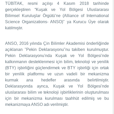
TÜBİTAK, resmi açılışı 4 Kasım 2018 tarihinde
DESTEKLER
Arşiv
Üretken Yapay Zekâ Rehberi
gerçekleştiren “Kuşak ve Yol Bölgesi Uluslararası
Bilimsel Kuruluşlar Örgütü’ne (Alliance of International
Akademik
Science Organizations- ANSO)" ya Kurucu Üye olarak
Ulusal Programlar
katılmıştır.
Sanayi
Uluslararası Programlar
Ulusal Programlar
Bilim & Toplum
ANSO, 2016 yılında Çin Bilimler Akademisi önderliğinde
Uluslararası Programlar
açıklanan "Pekin Deklarasyonu"nu takiben kurulmuştur.
Ulusal Programlar
Pekin Deklarasyonu'nda Kuşak ve Yol Bölgesi'nde
Bilimsel Etkinlik
Uluslararası Programlar
kalkınmanın desteklenmesi için bilim, teknoloji ve yenilik
Etkinlik Düzenleme
(BTY) işbirliğini güçlendirmek ve BTY işbirliği için ortak
Uluslararası İş Birlikleri
Etkinliklere Katılım
bir yenilik platformu ve uzun vadeli bir mekanizma
Uluslararası Destekler
İkili İş Birliği Programları
kurmak ana hedefler arasında belirtilmiştir.
BURSLAR
Çok Taraflı Programlar
Deklarasyonda ayrıca, Kuşak ve Yol Bölgesi'nde
AB Çerçeve Programları
uluslararası bilim ve teknoloji işbirliklerinin oluşturulması
Lisans / Önlisans
için bir mekanizma kurulması taahhüt edilmiş ve bu
mekanizmaya ANSO adı verilmiştir.
Mentorluk Desteği Programı
Lisansüstü
Burs Programları