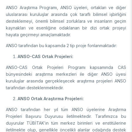
Enstitüsü
Video Arşivi
ANSO Araştırma Programı, ANSO üyeleri, ortakları ve diğer
Türkiye Sanayi Sevk ve İdare Enstitüsü (TÜSSİDE)
uluslararası kuruluşlar arasında çok taraflı bilimsel işbirliğini
Fotoğraf Arşivi
Ulusal Metroloji Enstitüsü (UME)
desteklemeyi, önemli bilimsel zorluklara ve insanların geçim
Uzay Teknolojileri Araştırma Enstitüsü (UZAY)
KVKK Aydınlatma metni
kaynakları ve esenliğine odaklanan bir dizi ortak projeyi
Kutup Araştırmaları Enstitüsü (KARE)
hayata geçirmeyi amaçlamaktadır.
ANSO tarafından bu kapsamda 2 tip proje fonlanmaktadır:
ANSO-CAS Ortak Projeleri:
ANSO-CAS Ortak Projeleri Programı kapsamında CAS
bünyesindeki araştırma merkezleri ile diğer ANSO üyesi
kuruluşlar arasında gerçekleşecek araştırma projeleri ANSO
tarafından desteklenmektedir.
ANSO Ortak Araştırma Projeleri:
ANSO tarafından her yıl tüm ANSO üyelerine Araştırma
Projeleri Başvuru Duyurusu iletilmektedir. Tarafımızca bu
duyurular TÜBİTAK’ın tüm merkez birimleri ve enstitülerine
iletilmekte olup, genellikle öncelikli alanlar odağında destek