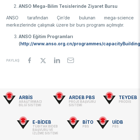
ANSO Mega-Bilim Tesislerinde Ziyaret Bursu
ANSO tarafından Çin’de bulunan mega-science
merkezlerinde çalışmak üzere bir burs programı açılmıştır.
ANSO Eğitim Programları
(
http://www.anso.org.cn/programmes/capacityBuilding
PAYLAŞ
ARBİS
ARDEB PBS
TEYDEB
Footer
ARAŞTIRMACI
PROJE BAŞVURU
PRODİS
BİLGİ SİSTEMİ
SİSTEMİ
-
Linkler
E-BİDEB
BİTO
UİDB
TÜBİTAK BİDEB
PBS
PBS
BAŞVURU VE
İZLEME SİSTEMİ