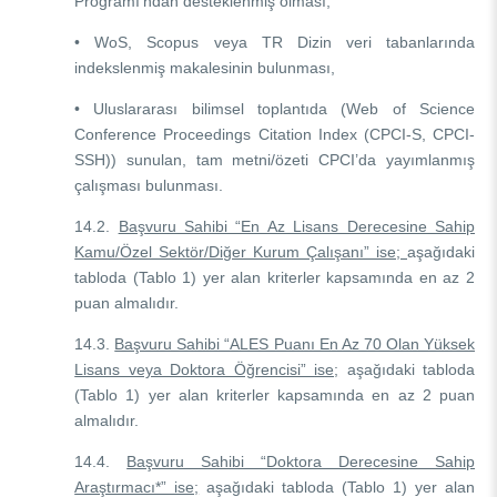
Programı’ndan desteklenmiş olması,
• WoS, Scopus veya TR Dizin veri tabanlarında
indekslenmiş makalesinin bulunması,
• Uluslararası bilimsel toplantıda (Web of Science
Conference Proceedings Citation Index (CPCI-S, CPCI-
SSH)) sunulan, tam metni/özeti CPCI’da yayımlanmış
çalışması bulunması.
14.2.
Başvuru Sahibi “En Az Lisans Derecesine Sahip
Kamu/Özel Sektör/Diğer Kurum Çalışanı” ise;
aşağıdaki
tabloda (Tablo 1) yer alan kriterler kapsamında en az 2
puan almalıdır.
14.3.
Başvuru Sahibi “ALES Puanı En Az 70 Olan Yüksek
Lisans veya Doktora Öğrencisi” ise;
aşağıdaki tabloda
(Tablo 1) yer alan kriterler kapsamında en az 2 puan
almalıdır.
14.4.
Başvuru Sahibi “Doktora Derecesine Sahip
Araştırmacı*” ise;
aşağıdaki tabloda (Tablo 1) yer alan