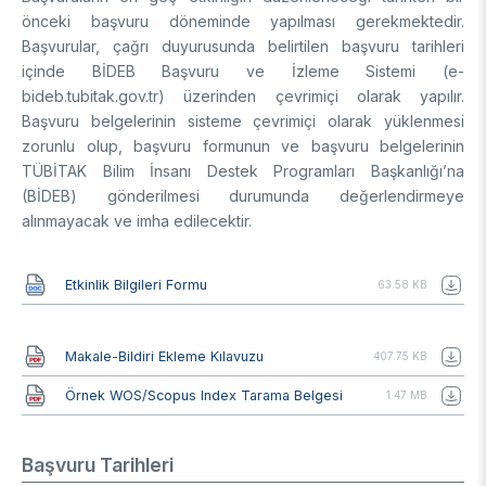
önceki başvuru döneminde yapılması gerekmektedir.
Başvurular, çağrı duyurusunda belirtilen başvuru tarihleri
içinde BİDEB Başvuru ve İzleme Sistemi (e-
bideb.tubitak.gov.tr) üzerinden çevrimiçi olarak yapılır.
Başvuru belgelerinin sisteme çevrimiçi olarak yüklenmesi
zorunlu olup, başvuru formunun ve başvuru belgelerinin
TÜBİTAK Bilim İnsanı Destek Programları Başkanlığı’na
(BİDEB) gönderilmesi durumunda değerlendirmeye
alınmayacak ve imha edilecektir.
Belge
Etkinlik Bilgileri Formu
63.58 KB
Belge
Makale-Bildiri Ekleme Kılavuzu
407.75 KB
Belge
Örnek WOS/Scopus Index Tarama Belgesi
1.47 MB
Başvuru Tarihleri