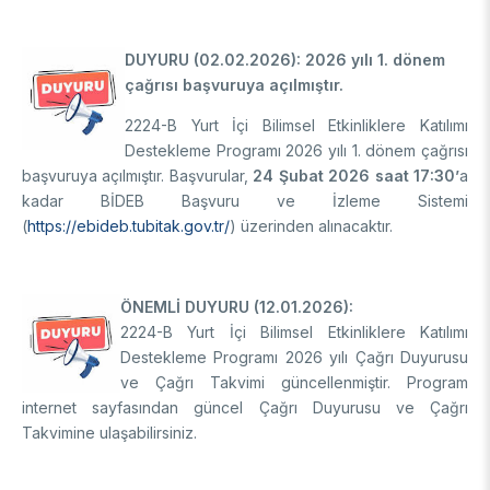
Destek Programları
Eğitim Burs Programları
Doktora Sonrası
Araştırma Burs Programları
DUYURU (02.02.2026): 2026 yılı 1. dönem
Uluslararası Burslar
Araştırma Burs Programları
çağrısı başvuruya açılmıştır.
Uluslararası
Uluslararası Burslar
2224-B Yurt İçi Bilimsel Etkinliklere Katılımı
Araştırma Burs Programları
Destekleme Programı 2026 yılı 1. dönem çağrısı
AR-GE FAALİYETLERİMİZ
Uluslararası Burslar
başvuruya açılmıştır. Başvurular,
24 Şubat 2026 saat 17:30’
a
kadar BİDEB Başvuru ve İzleme Sistemi
MAM
(
https://ebideb.tubitak.gov.tr/
) üzerinden alınacaktır.
Enerji Teknolojileri
BİLGEM
İklim ve Yaşam Bilimleri
ÖNEMLİ DUYURU (12.01.2026):
Malzeme ve Proses Teknolojileri
Bilişim Teknolojileri Enstitüsü (BTE)
AR-GE Birimleri
2224-B Yurt İçi Bilimsel Etkinliklere Katılımı
Siber Güvenlik Enstitüsü (SGE)
Destekleme Programı 2026 yılı Çağrı Duyurusu
Ulusal Elektronik ve Kriptoloji Araştırma Enstitüsü (UEKAE)
Raylı Ulaşım Teknolojileri Enstitüsü (RUTE)
AR-GE Kolaylık Birimleri
ve Çağrı Takvimi güncellenmiştir. Program
Yapay Zekâ Enstitüsü (YZE)
Savunma Sanayii Araştırma ve Geliştirme Enstitüsü (SAGE)
internet sayfasından güncel Çağrı Duyurusu ve Çağrı
Yazılım Teknolojileri Araştırma Enstitüsü (YTE)
TEKSEB ve TEKNOPARK
Bursa Test ve Analiz Laboratuvarı (BUTAL)
Takvimine ulaşabilirsiniz.
Haber Arşivi
İleri Teknolojiler Araştırma Enstitüsü (İLTAREN)
Temel Bilimler Araştırma Enstitüsü (TBAE)
Ulusal Akademik Ağ ve Bilgi Merkezi (ULAKBİM)
Temiz Enerji, İklim Değişikliği ve Sürdürülebilirlik Araştırma