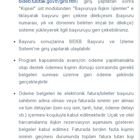
bideb.tubitak.gov.tr/giris.htm
) giriş yaptıktan sonra
"Kişisel" üst modülünden "Başvuruya İlişkin İşlemler" e
tıklayarak başvuru geri çekme dilekçesini (başvuru
numarası, yılı ve dönemini belirten imzalı bir dilekçe)
sisteme yükleyerek ilgili başvuruyu geri çekebilirsiniz.
Başvuru sonuçlarına BİDEB Başvuru ve İzleme
Sistemi’ne giriş yapılarak ulaşılabilir.
Program kapsamında avans/ön ödeme yapılmamakta
olup destek ödemesi kişinin dönüşü sonrasında gerekli
belgeleri sunması üzerine geri ödeme şeklinde
gerçekleştirilir.
Ödeme belgeleri ile elektronik fatura/biletler başvuru
sahibinin adına olması veya faturada isminin yer alması
ve tüm detayları (isim-soy isim, tarih, tutar, ödeme detayı
vb.) içermesi koşuluyla kabul edilmektedir. Uçak ve otel
harcamalarına ilişkin rezervasyon aşamasını gösteren
belgeler kabul edilmez. Faturada birden fazla kişinin
isminin geçmesi durumunda toplam fatura tutarı kişi