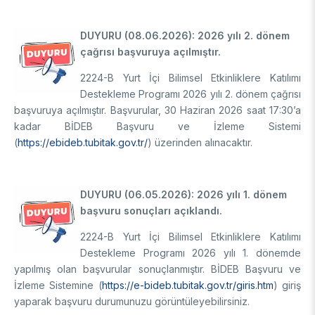
DESTEKLER
Arşiv
Üretken Yapay Zekâ Rehberi
DUYURU (08.06.2026): 2026 yılı 2. dönem
Akademik
çağrısı başvuruya açılmıştır.
Ulusal Programlar
2224-B Yurt İçi Bilimsel Etkinliklere Katılımı
Sanayi
Uluslararası Programlar
Destekleme Programı 2026 yılı 2. dönem çağrısı
başvuruya açılmıştır. Başvurular, 30 Haziran 2026 saat 17:30’a
Ulusal Programlar
Bilim & Toplum
kadar BİDEB Başvuru ve İzleme Sistemi
Uluslararası Programlar
(
https://ebideb.tubitak.gov.tr/
) üzerinden alınacaktır.
Ulusal Programlar
Bilimsel Etkinlik
Uluslararası Programlar
Etkinlik Düzenleme
Uluslararası İş Birlikleri
DUYURU (06.05.2026): 2026 yılı 1. dönem
Etkinliklere Katılım
başvuru sonuçları açıklandı.
Uluslararası Destekler
İkili İş Birliği Programları
BURSLAR
Çok Taraflı Programlar
2224-B Yurt İçi Bilimsel Etkinliklere Katılımı
AB Çerçeve Programları
Destekleme Programı 2026 yılı 1. dönemde
Lisans / Önlisans
yapılmış olan başvurular sonuçlanmıştır. BİDEB Başvuru ve
İzleme Sistemine (
https://e-bideb.tubitak.gov.tr/giris.htm
) giriş
Mentorluk Desteği Programı
Lisansüstü
yaparak başvuru durumunuzu görüntüleyebilirsiniz.
Burs Programları