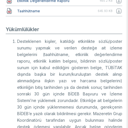
Etkinlik Değerlendirme Raporu
465.2 KB
Belge
Taahhütname
645.93 KB
Yükümlülükler
Desteklenen kişiler, katıldığı etkinlikte sözlü/poster
sunumu yapmak ve verilen desteğe ait izleme
belgelerini (taahhütname, etkinlik değerlendirme
raporu, etkinlik katılım belgesi, bildirinin sözlü/poster
sunum için kabul edildiğini gösteren belge, TÜBİTAK
dışında başka bir kurum/kuruluştan destek alınıp
alınmadığına ilişkin yazı ve harcama belgelerini)
etkinliğin bitiş tarihinden ya da destek sonuç tarihinden
sonraki 30 gün içinde BİDEB Başvuru ve İzleme
Sistemi’ne yüklemek zorundadır. Etkinliğe ait belgelerin
30 gün içinde yüklenmemesi durumunda, gerekçenin
BİDEB’e yazılı olarak bildirilmesi gerekir. Mazeretin Grup
Koordinatörü tarafından uygun bulunması halinde
destek ödemesi yapılabilir. Ancak belge gönderim