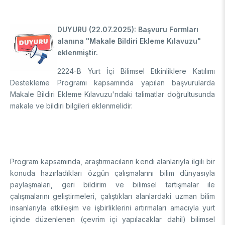
Enstitüsü
Video Arşivi
Türkiye Sanayi Sevk ve İdare Enstitüsü (TÜSSİDE)
Fotoğraf Arşivi
Ulusal Metroloji Enstitüsü (UME)
DUYURU (22.07.2025): Başvuru Formları
Uzay Teknolojileri Araştırma Enstitüsü (UZAY)
alanına "Makale Bildiri Ekleme Kılavuzu"
KVKK Aydınlatma metni
eklenmiştir.
Kutup Araştırmaları Enstitüsü (KARE)
2224-B Yurt İçi Bilimsel Etkinliklere Katılımı
Destekleme Programı kapsamında yapılan başvurularda
Makale Bildiri Ekleme Kılavuzu'ndaki talimatlar doğrultusunda
makale ve bildiri bilgileri eklenmelidir.
Program kapsamında, araştırmacıların kendi alanlarıyla ilgili bir
konuda hazırladıkları özgün çalışmalarını bilim dünyasıyla
paylaşmaları, geri bildirim ve bilimsel tartışmalar ile
çalışmalarını geliştirmeleri, çalıştıkları alanlardaki uzman bilim
insanlarıyla etkileşim ve işbirliklerini artırmaları amacıyla yurt
içinde düzenlenen (çevrim içi yapılacaklar dahil) bilimsel