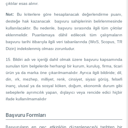
çıktılar esas alınır.
Not:
Bu kriterlere göre hesaplanacak değerlendirme puanı,
desteğe hak kazanacak başvuru sahiplerinin belirlenmesinde
kullanılacaktır. Bu nedenle, başvuru sırasında ilgili tüm çıktılar
eklenmelidir. Puanlamaya dâhil edilecek tüm çalışmaların
başvuru tarihi itibarıyla ilgili veri tabanlarında (WoS, Scopus, TR
Dizin) indekslenmiş olması zorunludur.
15. Bildiri adı ve içeriği dahil olmak üzere başvuru kapsamında
sunulan tüm belgelerde herhangi bir kurum, kuruluş, firma, ticari
ürün ya da marka öne çıkarılmamalıdır. Ayrıca ilgili bildiride; dil,
din, ırk, mezhep, milliyet, renk, cinsiyet, siyasi görüş, felsefi
inanç, ulusal ya da sosyal köken, doğum, ekonomik durum gibi
sebeplerle ayrımcılık yapan, dışlayıcı veya rencide edici hiçbir
ifade kullanılmamalıdır
Başvuru Formları
Başvuruların en geç etkinliğin düzenleneceği tarihten bir