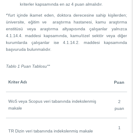
kriterler kapsamında en az 4 puan almalıdır.
*Yurt içinde ikamet eden, doktora derecesine sahip kişilerden;
üniversite, eğitim ve araştırma hastanesi, kamu araştırma
enstitüsü veya araştırma altyapısında çalışanlar yalnızca
4.1.14.4. maddesi kapsamında, kamu/özel sektör veya diğer
kurumlarda çalışanlar ise 4.1.14.2. maddesi kapsamında
başvuruda bulunmalıdır.
Tablo 1
Puan Tablosu**
Kriter Adı
Puan
WoS veya Scopus veri tabanında indekslenmiş
2
makale
puan
1
TR Dizin veri tabanında indekslenmiş makale