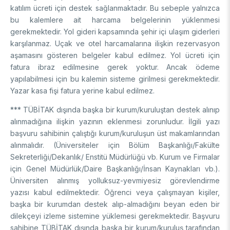
katılım ücreti için destek sağlanmaktadır. Bu sebeple yalnızca
bu kalemlere ait harcama belgelerinin yüklenmesi
gerekmektedir. Yol gideri kapsamında şehir içi ulaşım giderleri
karşılanmaz. Uçak ve otel harcamalarına ilişkin rezervasyon
aşamasını gösteren belgeler kabul edilmez. Yol ücreti için
fatura ibraz edilmesine gerek yoktur. Ancak ödeme
yapılabilmesi için bu kalemin sisteme girilmesi gerekmektedir.
Yazar kasa fişi fatura yerine kabul edilmez.
*** TÜBİTAK dışında başka bir kurum/kuruluştan destek alınıp
alınmadığına ilişkin yazının eklenmesi zorunludur. İlgili yazı
başvuru sahibinin çalıştığı kurum/kuruluşun üst makamlarından
alınmalıdır. (Üniversiteler için Bölüm Başkanlığı/Fakülte
Sekreterliği/Dekanlık/ Enstitü Müdürlüğü vb. Kurum ve Firmalar
için Genel Müdürlük/Daire Başkanlığı/İnsan Kaynakları vb.).
Üniversiten alınmış yolluksuz-yevmiyesiz görevlendirme
yazısı kabul edilmektedir. Öğrenci veya çalışmayan kişiler,
başka bir kurumdan destek alıp-almadığını beyan eden bir
dilekçeyi izleme sistemine yüklemesi gerekmektedir. Başvuru
sahibine TÜBİTAK dışında başka bir kurum/kuruluş tarafından