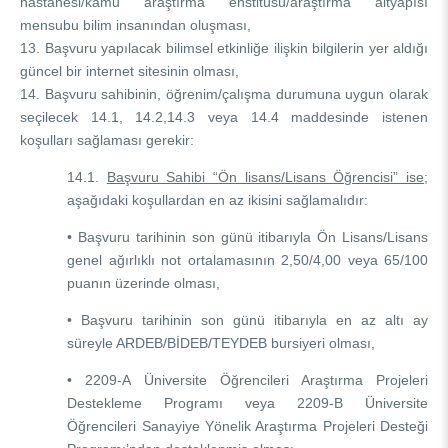
hastanesi/kamu araştırma enstitüsü/araştırma altyapısı
mensubu bilim insanından oluşması,
13. Başvuru yapılacak bilimsel etkinliğe ilişkin bilgilerin yer aldığı
güncel bir internet sitesinin olması,
14. Başvuru sahibinin, öğrenim/çalışma durumuna uygun olarak
seçilecek 14.1, 14.2,14.3 veya 14.4 maddesinde istenen
koşulları sağlaması gerekir:
14.1.
Başvuru Sahibi “Ön lisans/Lisans Öğrencisi” ise;
aşağıdaki koşullardan en az ikisini sağlamalıdır:
• Başvuru tarihinin son günü itibarıyla Ön Lisans/Lisans
genel ağırlıklı not ortalamasının 2,50/4,00 veya 65/100
puanın üzerinde olması,
• Başvuru tarihinin son günü itibarıyla en az altı ay
süreyle ARDEB/BİDEB/TEYDEB bursiyeri olması,
• 2209-A Üniversite Öğrencileri Araştırma Projeleri
Destekleme Programı veya 2209-B Üniversite
Öğrencileri Sanayiye Yönelik Araştırma Projeleri Desteği