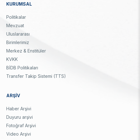
Enstitüsü
Video Arşivi
KURUMSAL
Türkiye Sanayi Sevk ve İdare Enstitüsü (TÜSSİDE)
Dipnot
Fotoğraf Arşivi
Politikalar
Ulusal Metroloji Enstitüsü (UME)
Uzay Teknolojileri Araştırma Enstitüsü (UZAY)
Mevzuat
KVKK Aydınlatma metni
Kutup Araştırmaları Enstitüsü (KARE)
Uluslararası
Birimlerimiz
Merkez & Enstitüler
KVKK
BİDB Politikaları
Transfer Takip Sistemi (TTS)
ARŞİV
Haber Arşivi
Duyuru arşivi
Fotoğraf Arşivi
Video Arşivi