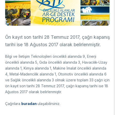
DESTEKLER
Arşiv
Üretken Yapay Zekâ Rehberi
Akademik
Ulusal Programlar
Sanayi
Uluslararası Programlar
Ön kayıt son tarihi 28 Temmuz 2017, çağrı kapanış
Ulusal Programlar
Bilim & Toplum
tarihi ise 18 Ağustos 2017 olarak belirlenmiştir.
Uluslararası Programlar
Ulusal Programlar
Bilimsel Etkinlik
Bilgi ve İletişim Teknolojileri öncelikli alanında 9, Enerji
Uluslararası Programlar
öncelikli alanında 5, Gıda öncelikli alanında 3, Havacılık-Uzay
Etkinlik Düzenleme
alanında 1, Kimya alanında 1, Makine İmalat öncelikli alanında
Uluslararası İş Birlikleri
Etkinliklere Katılım
4, Metal-Madencilik alanında 1, Otomotiv öncelikli alanında 6
Uluslararası Destekler
İkili İş Birliği Programları
ve
Sa
ğlık öncelikli alanında 3 olmak üzere toplam 33 çağrı için
BURSLAR
Çok Taraflı Programlar
ön kayıt son tarihi
28 Temmuz 2017
, çağrı kapanış tarihi ise
18
Ağustos 2017
olarak belirlenmiştir.
AB Çerçeve Programları
Lisans / Önlisans
Çağrılara
buradan
ulaşabilirsiniz.
Mentorluk Desteği Programı
Lisansüstü
Burs Programları