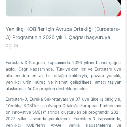
DESTEKLER
Arşiv
Üretken Yapay Zekâ Rehberi
Akademik
Yenilikçi KOBİ’ler için Avrupa Ortaklığı (Eurostars-
Ulusal Programlar
Sanayi
3) Programı’nın 2026 yılı 1. Çağrısı başvuruya
Uluslararası Programlar
Ulusal Programlar
açıldı.
Bilim & Toplum
Uluslararası Programlar
Ulusal Programlar
Bilimsel Etkinlik
Eurostars-3 Programı kapsamında 2026 yılının birinci çağrısı
Uluslararası Programlar
açıldı. Çağrı kapsamında, Türkiye’den bir ve Eurostars üye
Etkinlik Düzenleme
ülkelerinden en az bir ortağın katılımıyla, pazara yönelik,
Uluslararası İş Birlikleri
Etkinliklere Katılım
yenilikçi ürün, süreç ve hizmet geliştirilmesi amacı taşıyan
Uluslararası Destekler
İkili İş Birliği Programları
uluslararası Ar-Ge projeleri desteklenecektir.
BURSLAR
Çok Taraflı Programlar
Eurostars-3, Eureka Sekretaryası ve 37 üye ülke iş birliğiyle,
AB Çerçeve Programları
“Yenilikçi KOBİ’ler için Avrupa Ortaklığı (European Partnership
Lisans / Önlisans
on Innovative SMEs)” altında oluşturulan bir programdır. 2021-
Mentorluk Desteği Programı
2027 yılları arasında yürütülecek Eurostars-3 kapsamında,
Lisansüstü
yenilikçi KOBİ'lerin Ar-Ge, yenilik kapasitelerini ve
Burs Programları