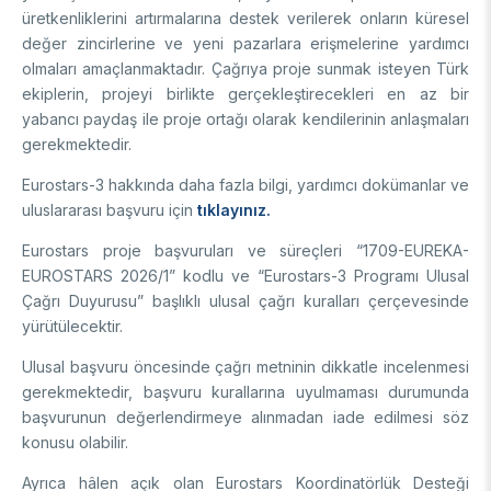
üretkenliklerini artırmalarına destek verilerek onların küresel
Destek Programları
Eğitim Burs Programları
Doktora Sonrası
değer zincirlerine ve yeni pazarlara erişmelerine yardımcı
Araştırma Burs Programları
olmaları amaçlanmaktadır. Çağrıya proje sunmak isteyen Türk
Uluslararası Burslar
Araştırma Burs Programları
Uluslararası
ekiplerin, projeyi birlikte gerçekleştirecekleri en az bir
Uluslararası Burslar
yabancı paydaş ile proje ortağı olarak kendilerinin anlaşmaları
Araştırma Burs Programları
gerekmektedir.
AR-GE FAALİYETLERİMİZ
Uluslararası Burslar
Eurostars-3 hakkında daha fazla bilgi, yardımcı dokümanlar ve
uluslararası başvuru için
tıklayınız.
MAM
Eurostars proje başvuruları ve süreçleri “1709-EUREKA-
Enerji Teknolojileri
BİLGEM
EUROSTARS 2026/1” kodlu ve “Eurostars-3 Programı Ulusal
İklim ve Yaşam Bilimleri
Çağrı Duyurusu” başlıklı ulusal çağrı kuralları çerçevesinde
Malzeme ve Proses Teknolojileri
Bilişim Teknolojileri Enstitüsü (BTE)
yürütülecektir.
AR-GE Birimleri
Siber Güvenlik Enstitüsü (SGE)
Ulusal başvuru öncesinde çağrı metninin dikkatle incelenmesi
Ulusal Elektronik ve Kriptoloji Araştırma Enstitüsü (UEKAE)
Raylı Ulaşım Teknolojileri Enstitüsü (RUTE)
AR-GE Kolaylık Birimleri
gerekmektedir, başvuru kurallarına uyulmaması durumunda
Yapay Zekâ Enstitüsü (YZE)
Savunma Sanayii Araştırma ve Geliştirme Enstitüsü (SAGE)
başvurunun değerlendirmeye alınmadan iade edilmesi söz
Yazılım Teknolojileri Araştırma Enstitüsü (YTE)
TEKSEB ve TEKNOPARK
Bursa Test ve Analiz Laboratuvarı (BUTAL)
konusu olabilir.
Haber Arşivi
İleri Teknolojiler Araştırma Enstitüsü (İLTAREN)
Temel Bilimler Araştırma Enstitüsü (TBAE)
Ulusal Akademik Ağ ve Bilgi Merkezi (ULAKBİM)
Temiz Enerji, İklim Değişikliği ve Sürdürülebilirlik Araştırma
Ayrıca hâlen açık olan Eurostars Koordinatörlük Desteği