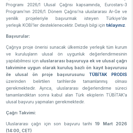
Enstitüsü
Video Arşivi
Programı 2026/1 Ulusal Çağrısı kapsamında, Eurostars-3
Türkiye Sanayi Sevk ve İdare Enstitüsü (TÜSSİDE)
Programı’nın 2026/1. Dönem Çağrısı’na uluslararası Ar-Ge ve
Fotoğraf Arşivi
Ulusal Metroloji Enstitüsü (UME)
yenilik projeleriyle başvurmak isteyen Türkiye’de
Uzay Teknolojileri Araştırma Enstitüsü (UZAY)
yerleşik
KOBİ’ler desteklenecektir. Detaylı bilgi için
tıklayınız
.
KVKK Aydınlatma metni
Kutup Araştırmaları Enstitüsü (KARE)
Başvurular:
Çağrıya proje önerisi sunacak ülkemizde yerleşik tüm kurum
ve kuruluşların ulusal ön uygunluk değerlendirmesinin
yapılabilmesi için
uluslararası başvuruya ek ve ulusal çağrı
takvimine uygun olarak kuruluş bazlı ön kayıt başvurusu
ile ulusal ön proje başvurusunu
TÜBİTAK PRODIS
üzerinden belirtilen tarihlerde tamamlanmış olması
gerekmektedir. Ayrıca, uluslararası değerlendirme süreci
tamamlandıktan sonra kabul alan Türk ekiplerin TÜBİTAK’a
ulusal başvuru yapmaları gerekmektedir.
Çağrı Takvimi:
Uluslararası çağrı için son başvuru tarihi
19 Mart 2026
(14:00, CET)