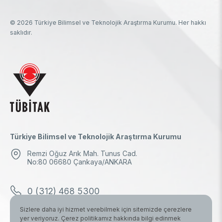
© 2026 Türkiye Bilimsel ve Teknolojik Araştırma Kurumu. Her hakkı
saklıdır.
Türkiye Bilimsel ve Teknolojik Araştırma Kurumu
Remzi Oğuz Arık Mah. Tunus Cad.
No:80 06680 Çankaya/ANKARA
0 (312) 468 5300
Sizlere daha iyi hizmet verebilmek için sitemizde çerezlere
0 (312) 298 1000
yer veriyoruz. Çerez politikamız hakkında bilgi edinmek