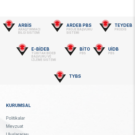
ARBİS
ARDEB PBS
TEYDEB
Footer
ARAŞTIRMACI
PROJE BAŞVURU
PRODİS
BİLGİ SİSTEMİ
SİSTEMİ
-
Linkler
E-BİDEB
BİTO
UİDB
TÜBİTAK BİDEB
PBS
PBS
BAŞVURU VE
İZLEME SİSTEMİ
TYBS
KURUMSAL
Dipnot
Politikalar
Mevzuat
Uluslararası