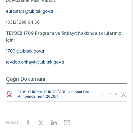
Dr. Muzaffer Kaan Karaöz
eurostars@tubitak.gov.tr
(0312( 298 94 66
TEYDEB 1709 Programı ve önkayıt hakkında sorularınız
için:
1709@tubitak.gov.tr
teydeb.onkayit@tubitak.gov.tr
Çağrı Dokümanı
Belge
1709-EUREKA-EUROSTARS National Call
758.57 KB
Announcement 2026/1
PAYLAŞ