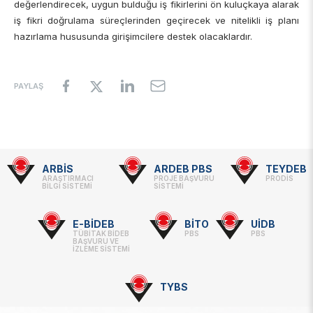
değerlendirecek, uygun bulduğu iş fikirlerini ön kuluçkaya alarak
iş fikri doğrulama süreçlerinden geçirecek ve nitelikli iş planı
hazırlama hususunda girişimcilere destek olacaklardır.
PAYLAŞ
ARBİS
ARDEB PBS
TEYDEB
Footer
ARAŞTIRMACI
PROJE BAŞVURU
PRODİS
BİLGİ SİSTEMİ
SİSTEMİ
-
Linkler
E-BİDEB
BİTO
UİDB
TÜBİTAK BİDEB
PBS
PBS
BAŞVURU VE
İZLEME SİSTEMİ
TYBS