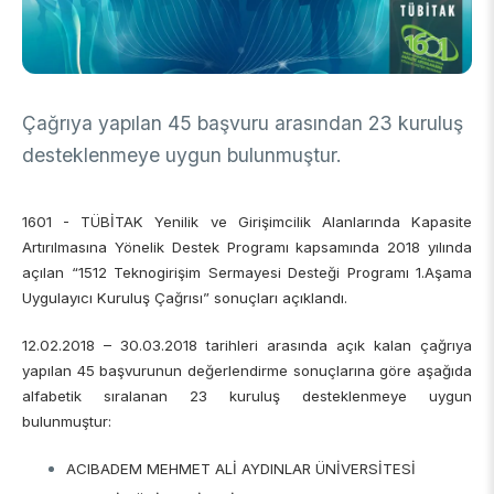
DESTEKLER
Arşiv
Üretken Yapay Zekâ Rehberi
Akademik
Ulusal Programlar
Çağrıya yapılan 45 başvuru arasından 23 kuruluş
Sanayi
Uluslararası Programlar
desteklenmeye uygun bulunmuştur.
Ulusal Programlar
Bilim & Toplum
Uluslararası Programlar
1601 - TÜBİTAK Yenilik ve Girişimcilik Alanlarında Kapasite
Ulusal Programlar
Bilimsel Etkinlik
Artırılmasına Yönelik Destek Programı kapsamında 2018 yılında
Uluslararası Programlar
açılan “1512 Teknogirişim Sermayesi Desteği Programı 1.Aşama
Etkinlik Düzenleme
Uluslararası İş Birlikleri
Uygulayıcı Kuruluş Çağrısı” sonuçları açıklandı.
Etkinliklere Katılım
Uluslararası Destekler
İkili İş Birliği Programları
12.02.2018 – 30.03.2018 tarihleri arasında açık kalan çağrıya
BURSLAR
Çok Taraflı Programlar
yapılan 45 başvurunun değerlendirme sonuçlarına göre aşağıda
AB Çerçeve Programları
alfabetik sıralanan 23 kuruluş desteklenmeye uygun
Lisans / Önlisans
bulunmuştur:
Mentorluk Desteği Programı
ACIBADEM MEHMET ALİ AYDINLAR ÜNİVERSİTESİ
Lisansüstü
Burs Programları