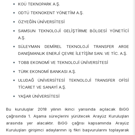
Enstitüsü
Video Arşivi
KOÜ TEKNOPARK A.Ş.
Türkiye Sanayi Sevk ve İdare Enstitüsü (TÜSSİDE)
ODTÜ TEKNOKENT YÖNETİM A.Ş.
Fotoğraf Arşivi
Ulusal Metroloji Enstitüsü (UME)
ÖZYEĞİN ÜNİVERSİTESİ
Uzay Teknolojileri Araştırma Enstitüsü (UZAY)
KVKK Aydınlatma metni
SAMSUN TEKNOLOJİ GELİŞTİRME BÖLGESİ YÖNETİCİ
Kutup Araştırmaları Enstitüsü (KARE)
A.Ş.
SÜLEYMAN DEMİREL TEKNOLOJİ TRANSFER ARGE
DANIŞMANLIK ENERJİ ÇEVRE İLETİŞİM SAN. VE TİC. A.Ş.
TOBB EKONOMİ VE TEKNOLOJİ ÜNİVERSİTESİ
TÜRK EKONOMİ BANKASI A.Ş.
ULUDAĞ ÜNİVERSİTESİ TEKNOLOJİ TRANSFER OFİSİ
TİCARET VE SANAYİ A.Ş.
YAŞAR ÜNİVERSİTESİ
Bu kuruluşlar 2018 yılının ikinci yarısında açılacak BiGG
çağrısında 1. Aşama süreçlerini yürütecek Arayüz Kuruluşları
arasında yer alacaktır. BiGG çağrısı kapsamında Arayüz
Kuruluşları girişimci adaylarının iş fikri başvurularını toplayarak