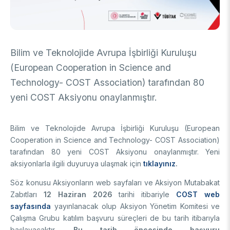
DESTEKLER
Arşiv
Üretken Yapay Zekâ Rehberi
Akademik
Bilim ve Teknolojide Avrupa İşbirliği Kuruluşu
Ulusal Programlar
Sanayi
(European Cooperation in Science and
Uluslararası Programlar
Ulusal Programlar
Technology- COST Association) tarafından 80
Bilim & Toplum
Uluslararası Programlar
yeni COST Aksiyonu onaylanmıştır.
Ulusal Programlar
Bilimsel Etkinlik
Uluslararası Programlar
Bilim ve Teknolojide Avrupa İşbirliği Kuruluşu (European
Etkinlik Düzenleme
Uluslararası İş Birlikleri
Cooperation in Science and Technology- COST Association)
Etkinliklere Katılım
tarafından 80 yeni COST Aksiyonu onaylanmıştır. Yeni
Uluslararası Destekler
İkili İş Birliği Programları
aksiyonlarla ilgili duyuruya ulaşmak için
tıklayınız
.
BURSLAR
Çok Taraflı Programlar
Söz konusu Aksiyonların web sayfaları ve Aksiyon Mutabakat
AB Çerçeve Programları
Lisans / Önlisans
Zabıtları
12 Haziran 2026
tarihi itibariyle
COST web
sayfasında
yayınlanacak olup Aksiyon Yönetim Komitesi ve
Mentorluk Desteği Programı
Çalışma Grubu katılım başvuru süreçleri de bu tarih itibarıyla
Lisansüstü
Burs Programları
başlayacaktır.
Bu tarih öncesinde başvuru