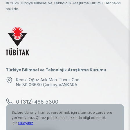
© 2026 Türkiye Bilimsel ve Teknolojik Araştırma Kurumu. Her hakkı
saklıdır.
Türkiye Bilimsel ve Teknolojik Araştırma Kurumu
Remzi Oğuz Arık Mah. Tunus Cad.
No:80 06680 Çankaya/ANKARA
0 (312) 468 5300
Sizlere daha iyi hizmet verebilmek için sitemizde çerezlere
0 (312) 298 1000
yer veriyoruz. Çerez politikamız hakkında bilgi edinmek
için
tıklayınız
.