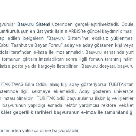
şvurular
Başvuru Sistemi
üzerinden gerçekleştirilmektedir. Ödüle
um/kuruluşun en üst yetkilisinin
ARBİS’te güncel kaydının olması,
lep edilen belgelerin “Başvuru Sistemi”ne eksiksiz yüklenmesi
“Kabul Taahhüt ve Beyan Formu”
aday
ve
aday gösteren kişi
veya
icisi
tarafından e-imza ile imzalanmalıdır. Başvuru esnasında yurt
rmunun çıktısını imzaladıktan sonra ilgili formun taranmış hâlini
imize posta ya da kargoyla iletebilirler. (Başvuru dosyası, başvuru
TAK-TWAS Bilim Ödülü almış kişi aday gösteriyorsa TÜBİTAK’tan
teminde ilgili sekmeye eklemelidir. Aday gösteren üniversite
imzası olmalıdır. TÜBİTAK ödül başvurularına ilişkin iş ve işlemler
a başvurunun yapıldığı esnada rektör yardımcısı rektöre vekâlet
kâlet geçerlilik tarihleri başvurunun e-imza ile tamamlandığı
ilerinden yalnızca birine başvurulabilir.