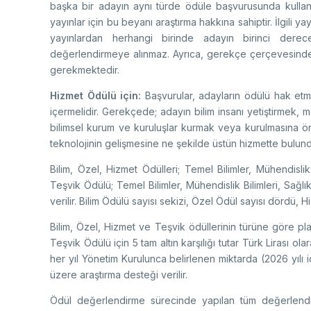
başka bir adayın aynı türde ödüle başvurusunda kullan
yayınlar için bu beyanı araştırma hakkına sahiptir. İlgili
yayınlardan herhangi birinde adayın birinci dere
değerlendirmeye alınmaz. Ayrıca, gerekçe çerçevesinde 
gerekmektedir.
Hizmet Ödülü için:
Başvurular, adayların ödülü hak etm
içermelidir. Gerekçede; adayın bilim insanı yetiştirmek, 
bilimsel kurum ve kuruluşlar kurmak veya kurulmasına ö
teknolojinin gelişmesine ne şekilde üstün hizmette bulund
Bilim, Özel, Hizmet Ödülleri; Temel Bilimler, Mühendislik 
Teşvik Ödülü; Temel Bilimler, Mühendislik Bilimleri, Sağlık
verilir. Bilim Ödülü sayısı sekizi, Özel Ödül sayısı dördü
Bilim, Özel, Hizmet ve Teşvik ödüllerinin türüne göre plake
Teşvik Ödülü için 5 tam altın karşılığı tutar Türk Lirası ol
her yıl Yönetim Kurulunca belirlenen miktarda (2026 yılı 
üzere araştırma desteği verilir.
Ödül değerlendirme sürecinde yapılan tüm değerlendir