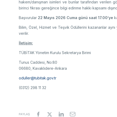
hakem/danışman isimleri ve bunlar tarafından verilen gö
birinci fıkrası gereğince bilgi edinme hakkı kapsamı dışınd
Başvurular
22 Mayıs 2026 Cuma günü saat 17.00’ye
ka
Bilim, Özel, Hizmet ve Teşvik Ödüllerini kazananlar aynı 
verilir.
İletişim:
TÜBİTAK Yönetim Kurulu Sekretarya Birimi
Tunus Caddesi, No:80
06680, Kavaklıdere-Ankara
oduller@tubitak.gov.tr
(0312) 298 11 32
PAYLAŞ