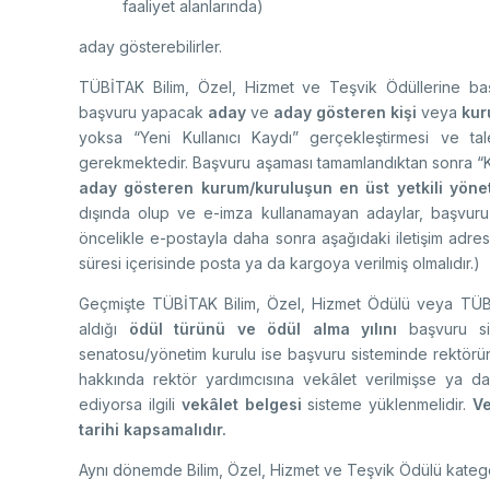
faaliyet alanlarında)
aday gösterebilirler.
TÜBİTAK Bilim, Özel, Hizmet ve Teşvik Ödüllerine ba
başvuru yapacak
aday
ve
aday gösteren kişi
veya
kur
yoksa “Yeni Kullanıcı Kaydı” gerçekleştirmesi ve ta
gerekmektedir. Başvuru aşaması tamamlandıktan sonra 
aday gösteren
kurum/kuruluşun en üst yetkili yönet
dışında olup ve e-imza kullanamayan adaylar, başvuru fo
öncelikle e-postayla daha sonra aşağıdaki iletişim adres
süresi içerisinde posta ya da kargoya verilmiş olmalıdır.)
Geçmişte TÜBİTAK Bilim, Özel, Hizmet Ödülü veya TÜBİ
aldığı
ödül türünü ve ödül alma yılını
başvuru sis
senatosu/yönetim kurulu ise başvuru sisteminde rektörün 
hakkında rektör yardımcısına vekâlet verilmişse ya d
ediyorsa ilgili
vekâlet belgesi
sisteme yüklenmelidir.
Ve
tarihi kapsamalıdır.
Aynı dönemde Bilim, Özel, Hizmet ve Teşvik Ödülü kategor