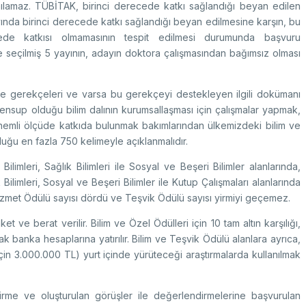
ılamaz. TÜBİTAK, birinci derecede katkı sağlandığı beyan edilen
 yayında birinci derecede katkı sağlandığı beyan edilmesine karşın, bu
cede katkısı olmamasının tespit edilmesi durumunda başvuru
seçilmiş 5 yayının, adayın doktora çalışmasından bağımsız olması
e gerekçeleri ve varsa bu gerekçeyi destekleyen ilgili dokümanı
mensup olduğu bilim dalının kurumsallaşması için çalışmalar yapmak,
nemli ölçüde katkıda bulunmak bakımlarından ülkemizdeki bilim ve
uğu en fazla 750 kelimeyle açıklanmalıdır.
Bilimleri, Sağlık Bilimleri ile Sosyal ve Beşeri Bilimler alanlarında,
 Bilimleri, Sosyal ve Beşeri Bilimler ile Kutup Çalışmaları alanlarında
, Hizmet Ödülü sayısı dördü ve Teşvik Ödülü sayısı yirmiyi geçemez.
t ve berat verilir. Bilim ve Özel Ödülleri için 10 tam altın karşılığı,
arak banka hesaplarına yatırılır. Bilim ve Teşvik Ödülü alanlara ayrıca,
için 3.000.000 TL) yurt içinde yürüteceği araştırmalarda kullanılmak
me ve oluşturulan görüşler ile değerlendirmelerine başvurulan