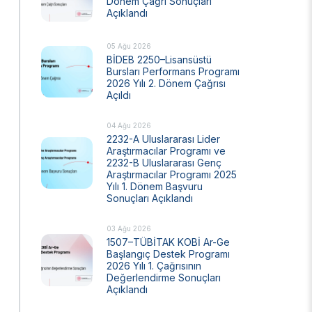
Dönem Çağrı Sonuçları
Açıklandı
Ulusal Metroloji Enstitüsü (UME)
Uzay Teknolojileri Araştırma Enstitüsü
(UZAY)
05 Ağu 2026
BİDEB 2250–Lisansüstü
Kutup Araştırmaları Enstitüsü (KARE)
Bursları Performans Programı
2026 Yılı 2. Dönem Çağrısı
Açıldı
04 Ağu 2026
2232-A Uluslararası Lider
Araştırmacılar Programı ve
2232-B Uluslararası Genç
Araştırmacılar Programı 2025
Yılı 1. Dönem Başvuru
Sonuçları Açıklandı
03 Ağu 2026
1507–TÜBİTAK KOBİ Ar-Ge
Başlangıç Destek Programı
2026 Yılı 1. Çağrısının
Değerlendirme Sonuçları
Açıklandı