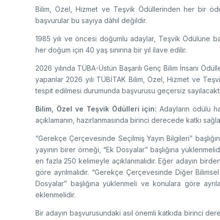
Bilim, Özel, Hizmet ve Teşvik Ödüllerinden her bir öd
başvurular bu sayıya dâhil değildir.
1985 yılı ve öncesi doğumlu adaylar, Teşvik Ödülüne b
her doğum için 40 yaş sınırına bir yıl ilave edilir.
2026 yılında TÜBA-Üstün Başarılı Genç Bilim İnsanı Ödül
yapanlar 2026 yılı TÜBİTAK Bilim, Özel, Hizmet ve Teş
tespit edilmesi durumunda başvurusu geçersiz sayılacaktı
Bilim, Özel ve Teşvik Ödülleri için:
Adayların ödülü ha
açıklamanın, hazırlanmasında birinci derecede katkı sağl
“Gerekçe Çerçevesinde Seçilmiş Yayın Bilgileri” başlığı
yayının birer örneği, “Ek Dosyalar” başlığına yüklenmelidi
en fazla 250 kelimeyle açıklanmalıdır. Eğer adayın birden 
göre ayrılmalıdır. “Gerekçe Çerçevesinde Diğer Bilimsel 
Dosyalar” başlığına yüklenmeli ve konulara göre ayrı
eklenmelidir.
Bir adayın başvurusundaki asıl önemli katkıda birinci de