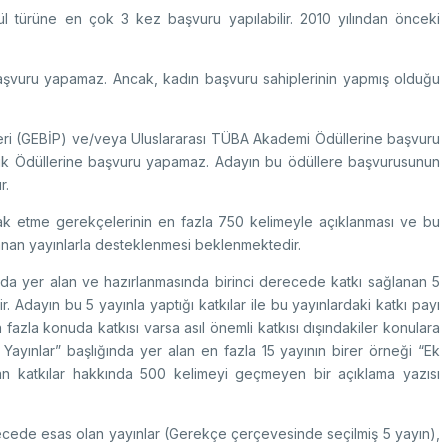
ül türüne en çok 3 kez başvuru yapılabilir. 2010 yılından önceki
aşvuru yapamaz. Ancak, kadın başvuru sahiplerinin yapmış olduğu
leri (GEBİP) ve/veya Uluslararası TÜBA Akademi Ödüllerine başvuru
vik Ödüllerine başvuru yapamaz. Adayın bu ödüllere başvurusunun
r.
k etme gerekçelerinin en fazla 750 kelimeyle açıklanması ve bu
anan yayınlarla desteklenmesi beklenmektedir.
nda yer alan ve hazırlanmasında birinci derecede katkı sağlanan 5
r. Adayın bu 5 yayınla yaptığı katkılar ile bu yayınlardaki katkı payı
fazla konuda katkısı varsa asıl önemli katkısı dışındakiler konulara
Yayınlar” başlığında yer alan en fazla 15 yayının birer örneği “Ek
lan katkılar hakkında 500 kelimeyi geçmeyen bir açıklama yazısı
recede esas olan yayınlar (Gerekçe çerçevesinde seçilmiş 5 yayın),