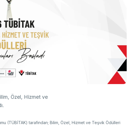
k Taraflı Programlar
BTY Kılavuzları
yılarla TÜBİTAK
 Çerçeve Programları
BTYK (Mülga)
zmet Envanterleri
Arşiv
rumsal Kimlik
çmiş Yıllarda Ödül Alanlar
Yapay Zekâ Politikası
rsa Test ve Analiz Laboratuvarı
Üretken Yapay Zekâ Rehberi
UTAL)
usal Akademik Ağ ve Bilgi Merkezi
LAKBİM)
lim, Özel, Hizmet ve
ı.
umu (TÜBİTAK) tarafından; Bilim, Özel, Hizmet ve Teşvik Ödülleri