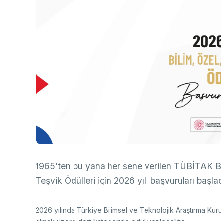
Ço
Sa
AB
Fotoğraf Arşivi
Hi
Ku
KVKK Aydınlatma metni
Ge
Bu
(B
Ul
(U
1965’ten bu yana her sene verilen TÜBİTAK Bi
Teşvik Ödülleri için 2026 yılı başvuruları başlad
2026 yılında Türkiye Bilimsel ve Teknolojik Araştırma Kur