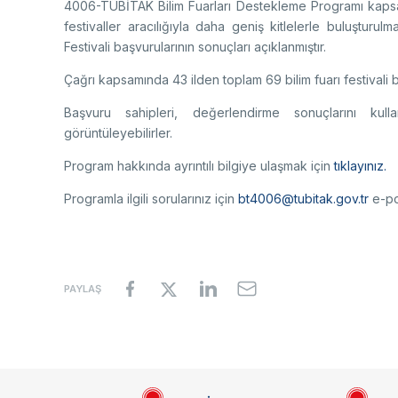
4006-TÜBİTAK Bilim Fuarları Destekleme Programı kaps
festivaller aracılığıyla daha geniş kitlelerle buluşturul
Festivali başvurularının sonuçları açıklanmıştır.
Çağrı kapsamında 43 ilden toplam 69 bilim fuarı festiva
Başvuru sahipleri, değerlendirme sonuçlarını kul
görüntüleyebilirler.
Program hakkında ayrıntılı bilgiye ulaşmak için
tıklayınız.
Programla ilgili sorularınız için
bt4006@tubitak.gov.tr
e-pos
PAYLAŞ