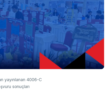
k Taraflı Programlar
BTY Kılavuzları
yılarla TÜBİTAK
 Çerçeve Programları
BTYK (Mülga)
zmet Envanterleri
Arşiv
rumsal Kimlik
çmiş Yıllarda Ödül Alanlar
Yapay Zekâ Politikası
rsa Test ve Analiz Laboratuvarı
Üretken Yapay Zekâ Rehberi
UTAL)
usal Akademik Ağ ve Bilgi Merkezi
LAKBİM)
dan yayınlanan 4006-C
başvuru sonuçları