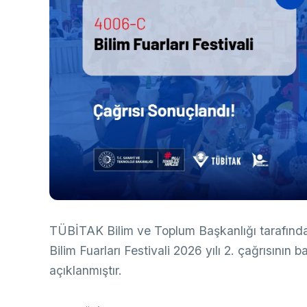
Ço
Sa
AB
Fotoğraf Arşivi
Hi
Ku
KVKK Aydınlatma metni
Ge
Bu
(B
Ul
(U
TÜBİTAK Bilim ve Toplum Başkanlığı tarafın
Bilim Fuarları Festivali 2026 yılı 2. çağrısının 
açıklanmıştır.