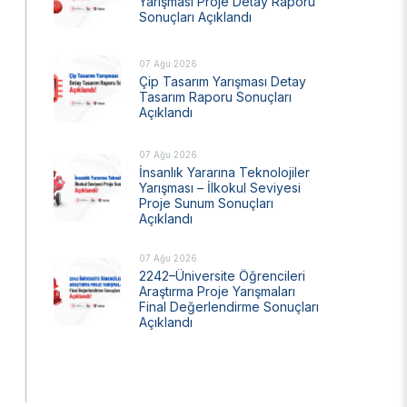
Yarışması Proje Detay Raporu
Sonuçları Açıklandı
Ulusal Metroloji Enstitüsü (UME)
Uzay Teknolojileri Araştırma Enstitüsü
(UZAY)
07 Ağu 2026
Çip Tasarım Yarışması Detay
Kutup Araştırmaları Enstitüsü (KARE)
Tasarım Raporu Sonuçları
Açıklandı
07 Ağu 2026
İnsanlık Yararına Teknolojiler
Yarışması – İlkokul Seviyesi
Proje Sunum Sonuçları
Açıklandı
07 Ağu 2026
2242–Üniversite Öğrencileri
Araştırma Proje Yarışmaları
Final Değerlendirme Sonuçları
Açıklandı