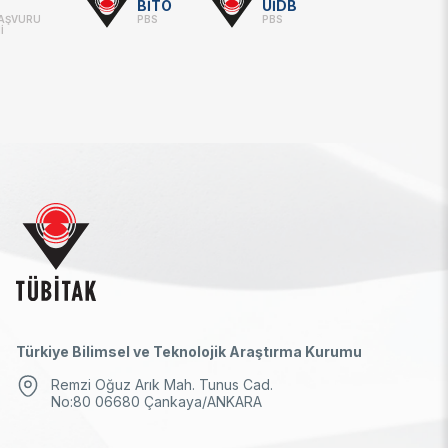
BİTO
UİDB
BAŞVURU
PBS
PBS
İ
Türkiye Bilimsel ve Teknolojik Araştırma Kurumu
Remzi Oğuz Arık Mah. Tunus Cad.
No:80 06680 Çankaya/ANKARA