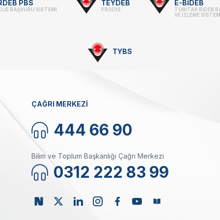
RDEB PBS
TEYDEB
E-BİDEB
OJE BAŞVURU SİSTEMİ
PRODİS
TÜBİTAK BİDEB 
VE İZLEME SİSTEM
TYBS
ÇAĞRI MERKEZİ
444 66 90
Bilim ve Toplum Başkanlığı Çağrı Merkezi
0312 222 83 99
ı