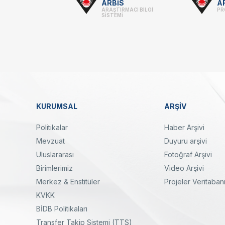
Footer
ARBİS
A
ARAŞTIRMACI BİLGİ
PR
-
SİSTEMİ
Linkler
KURUMSAL
ARŞİV
Dipnot
Politikalar
Haber Arşivi
Mevzuat
Duyuru arşivi
Uluslararası
Fotoğraf Arşivi
Birimlerimiz
Video Arşivi
Merkez & Enstitüler
Projeler Veritaban
KVKK
yal
Twitter
Linkedin
Instagram
Facebook
Youtube
Bülten
BİDB Politikaları
Transfer Takip Sistemi (TTS)