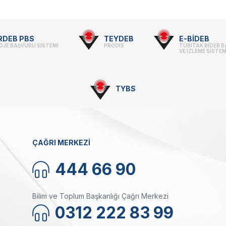
RDEB PBS
TEYDEB
E-BİDEB
OJE BAŞVURU SİSTEMİ
PRODİS
TÜBİTAK BİDEB 
VE İZLEME SİSTEM
TYBS
ÇAĞRI MERKEZİ
444 66 90
Bilim ve Toplum Başkanlığı Çağrı Merkezi
0312 222 83 99
ı