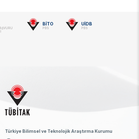
BİTO
UİDB
BAŞVURU
PBS
PBS
İ
Türkiye Bilimsel ve Teknolojik Araştırma Kurumu