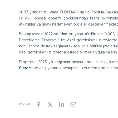
2007 yılından bu yana TÜBİTAK Bilim ve Toplum Başkanlı
ile okul öncesi dönemi çocuklarından lisans öğrencile
etkinlikler yapmayı hedefleyen projeler desteklenmektedi
Bu kapsamda 2022 yılından bu yana sürdürülen “4008–Öz
Destekleme Programı” ile özel gereksinimli bireylerde
konularında destek sağlayarak toplumla bütünleşmelerini k
özel gereksinimli bireyler arasında bilimsel uygulamalar
Programın 2025 yılı çağrısına başvuru sonuçları açıklanm
Sistemi
’
ne giriş yaparak hesapları üzerinden görüntüleyeb
PAYLAŞ