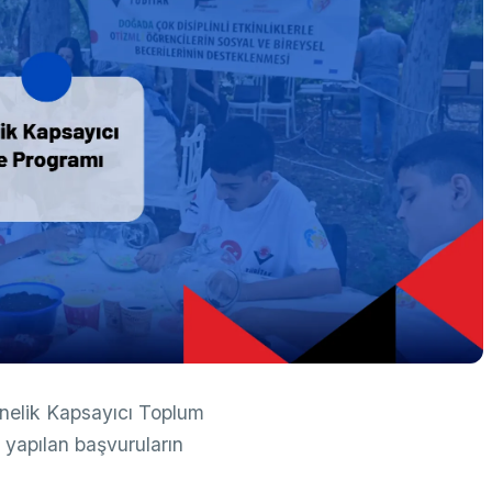
k Taraflı Programlar
BTY Kılavuzları
yılarla TÜBİTAK
 Çerçeve Programları
BTYK (Mülga)
zmet Envanterleri
Arşiv
rumsal Kimlik
çmiş Yıllarda Ödül Alanlar
Yapay Zekâ Politikası
rsa Test ve Analiz Laboratuvarı
Üretken Yapay Zekâ Rehberi
UTAL)
usal Akademik Ağ ve Bilgi Merkezi
LAKBİM)
nelik Kapsayıcı Toplum
yapılan başvuruların