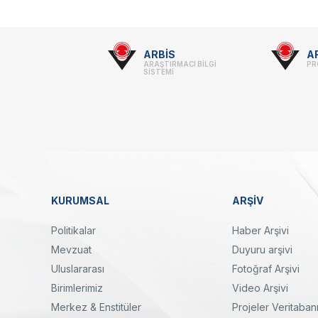
Footer
ARBİS
A
ARAŞTIRMACI BİLGİ
PR
-
SİSTEMİ
Linkler
KURUMSAL
ARŞİV
Dipnot
Politikalar
Haber Arşivi
Mevzuat
Duyuru arşivi
Uluslararası
Fotoğraf Arşivi
Birimlerimiz
Video Arşivi
Merkez & Enstitüler
Projeler Veritaban