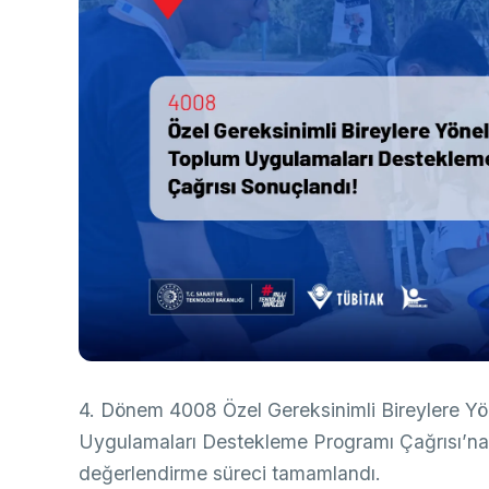
Ço
Sa
AB
Fotoğraf Arşivi
Hi
Ku
KVKK Aydınlatma metni
Ge
Bu
(B
Ul
(U
4. Dönem 4008 Özel Gereksinimli Bireylere Yö
Uygulamaları Destekleme Programı Çağrısı’na 
değerlendirme süreci tamamlandı.