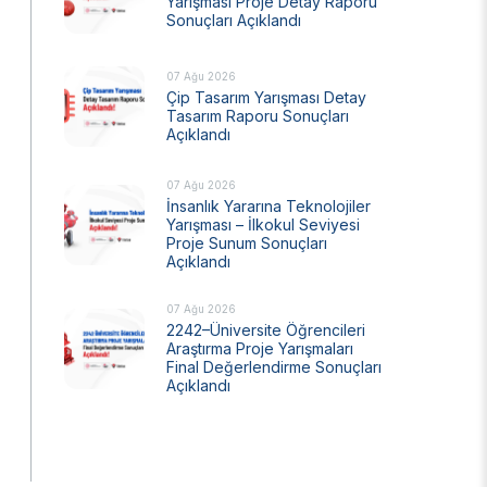
Yarışması Proje Detay Raporu
Sonuçları Açıklandı
Ulusal Metroloji Enstitüsü (UME)
Uzay Teknolojileri Araştırma Enstitüsü
(UZAY)
07 Ağu 2026
Çip Tasarım Yarışması Detay
Kutup Araştırmaları Enstitüsü (KARE)
Tasarım Raporu Sonuçları
Açıklandı
07 Ağu 2026
İnsanlık Yararına Teknolojiler
Yarışması – İlkokul Seviyesi
Proje Sunum Sonuçları
Açıklandı
07 Ağu 2026
2242–Üniversite Öğrencileri
Araştırma Proje Yarışmaları
Final Değerlendirme Sonuçları
Açıklandı