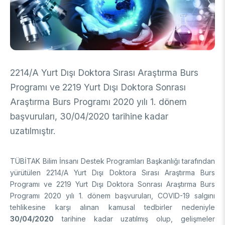
DESTEKLER
Arşiv
Üretken Yapay Zekâ Rehberi
Akademik
Ulusal Programlar
Sanayi
Uluslararası Programlar
2214/A Yurt Dışı Doktora Sırası Araştırma Burs
Ulusal Programlar
Bilim & Toplum
Programı ve 2219 Yurt Dışı Doktora Sonrası
Uluslararası Programlar
Araştırma Burs Programı 2020 yılı 1. dönem
Ulusal Programlar
Bilimsel Etkinlik
başvuruları, 30/04/2020 tarihine kadar
Uluslararası Programlar
uzatılmıştır.
Etkinlik Düzenleme
Uluslararası İş Birlikleri
Etkinliklere Katılım
Uluslararası Destekler
İkili İş Birliği Programları
TÜBİTAK Bilim İnsanı Destek Programları Başkanlığı tarafından
BURSLAR
Çok Taraflı Programlar
yürütülen 2214/A Yurt Dışı Doktora Sırası Araştırma Burs
AB Çerçeve Programları
Programı ve 2219 Yurt Dışı Doktora Sonrası Araştırma Burs
Lisans / Önlisans
Programı 2020 yılı 1. dönem başvuruları, COVID-19 salgını
tehlikesine karşı alınan kamusal tedbirler nedeniyle
Mentorluk Desteği Programı
Lisansüstü
30/04/2020
tarihine kadar uzatılmış olup, gelişmeler
Burs Programları