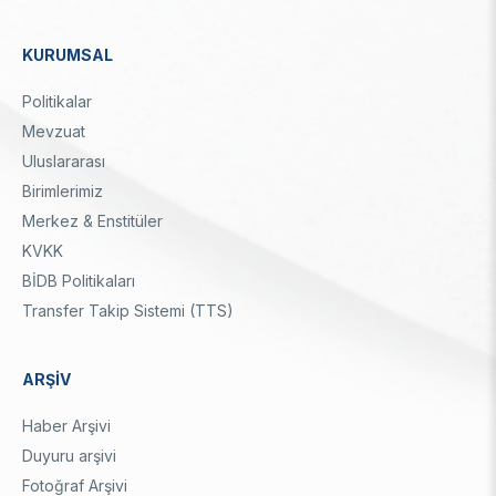
Enstitüsü
Video Arşivi
Türkiye Sanayi Sevk ve İdare Enstitüsü (TÜSSİDE)
KURUMSAL
Fotoğraf Arşivi
Ulusal Metroloji Enstitüsü (UME)
Dipnot
Uzay Teknolojileri Araştırma Enstitüsü (UZAY)
Politikalar
KVKK Aydınlatma metni
Kutup Araştırmaları Enstitüsü (KARE)
Mevzuat
Uluslararası
Birimlerimiz
Merkez & Enstitüler
KVKK
BİDB Politikaları
Transfer Takip Sistemi (TTS)
ARŞİV
Haber Arşivi
Duyuru arşivi
Fotoğraf Arşivi