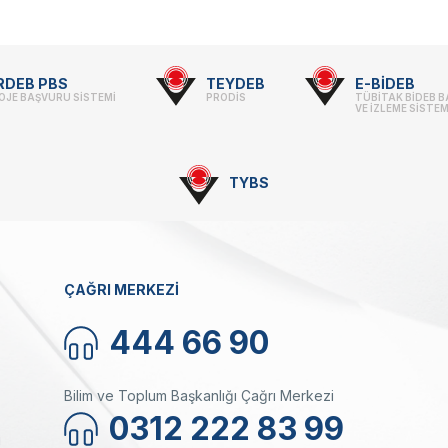
RDEB PBS
TEYDEB
E-BİDEB
OJE BAŞVURU SİSTEMİ
PRODİS
TÜBİTAK BİDEB 
VE İZLEME SİSTEM
TYBS
ÇAĞRI MERKEZİ
444 66 90
Bilim ve Toplum Başkanlığı Çağrı Merkezi
0312 222 83 99
ı