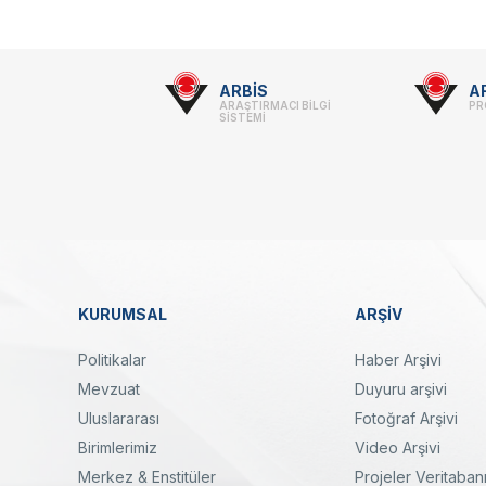
Footer
ARBİS
A
ARAŞTIRMACI BİLGİ
PR
-
SİSTEMİ
Linkler
KURUMSAL
ARŞİV
Dipnot
Politikalar
Haber Arşivi
Mevzuat
Duyuru arşivi
Uluslararası
Fotoğraf Arşivi
Birimlerimiz
Video Arşivi
Merkez & Enstitüler
Projeler Veritaban