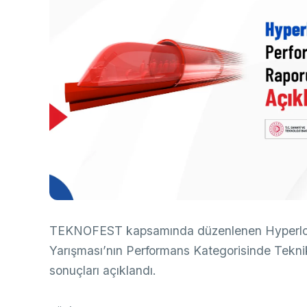
Ço
Sa
AB
Fotoğraf Arşivi
Hi
Ku
KVKK Aydınlatma metni
Ge
Bu
(B
Ul
(U
TEKNOFEST kapsamında düzenlenen Hyperloo
Yarışması’nın Performans Kategorisinde Tekn
sonuçları açıklandı.