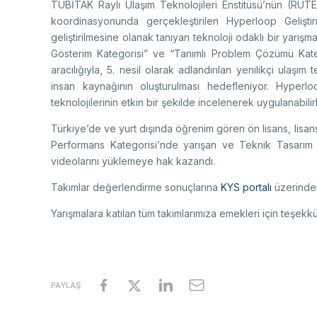
TÜBİTAK Raylı Ulaşım Teknolojileri Enstitüsü’nün (RUT
koordinasyonunda gerçekleştirilen Hyperloop Geliştir
geliştirilmesine olanak tanıyan teknoloji odaklı bir yarış
Gösterim Kategorisi” ve “Tanımlı Problem Çözümü Kate
aracılığıyla, 5. nesil olarak adlandırılan yenilikçi ulaşım
insan kaynağının oluşturulması hedefleniyor. Hyperloo
teknolojilerinin etkin bir şekilde incelenerek uygulanabilir
Türkiye’de ve yurt dışında öğrenim gören ön lisans, lisan
Performans Kategorisi’nde yarışan ve Teknik Tasarım R
videolarını yüklemeye hak kazandı.
Takımlar değerlendirme sonuçlarına
KYS portalı
üzerinden
Yarışmalara katılan tüm takımlarımıza emekleri için teşekk
PAYLAŞ