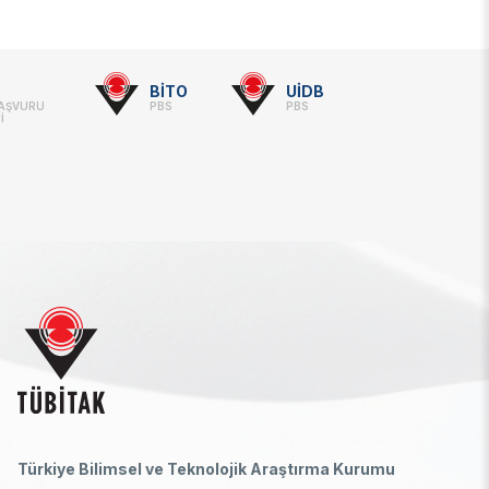
BİTO
UİDB
BAŞVURU
PBS
PBS
İ
Türkiye Bilimsel ve Teknolojik Araştırma Kurumu