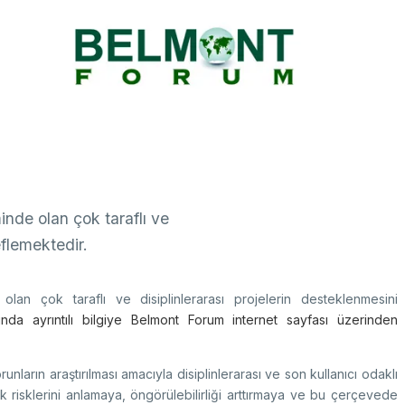
k Taraflı Programlar
BTY Kılavuzları
yılarla TÜBİTAK
 Çerçeve Programları
BTYK (Mülga)
zmet Envanterleri
Arşiv
rumsal Kimlik
çmiş Yıllarda Ödül Alanlar
Yapay Zekâ Politikası
rsa Test ve Analiz Laboratuvarı
Üretken Yapay Zekâ Rehberi
UTAL)
minde olan çok taraflı ve
usal Akademik Ağ ve Bilgi Merkezi
LAKBİM)
eflemektedir.
 olan çok taraflı ve disiplinlerarası projelerin desteklenmesini
da ayrıntılı bilgiye Belmont Forum internet sayfası üzerinden
unların araştırılması amacıyla disiplinlerarası ve son kullanıcı odaklı
ık risklerini anlamaya, öngörülebilirliği arttırmaya ve bu çerçevede