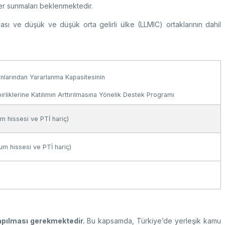
ümler sunmaları beklenmektedir.
nması ve düşük ve düşük orta gelirli ülke (LLMIC) ortaklarının dahil
onlarından Yararlanma Kapasitesinin
irliklerine Katılımın Arttırılmasına Yönelik Destek Programı
 hissesi ve PTİ hariç)
m hissesi ve PTİ hariç)
yapılması gerekmektedir.
Bu kapsamda, Türkiye’de yerleşik kamu