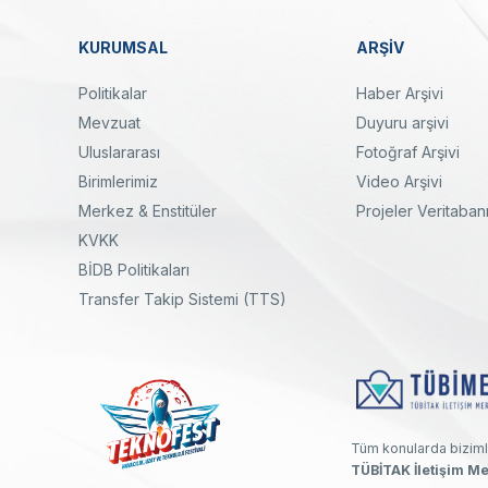
KURUMSAL
ARŞİV
Dipnot
Politikalar
Haber Arşivi
Mevzuat
Duyuru arşivi
Uluslararası
Fotoğraf Arşivi
Birimlerimiz
Video Arşivi
Merkez & Enstitüler
Projeler Veritaban
KVKK
yal
Twitter
Linkedin
Instagram
Facebook
Youtube
Bülten
BİDB Politikaları
Transfer Takip Sistemi (TTS)
Tüm konularda biziml
TÜBİTAK İletişim Me