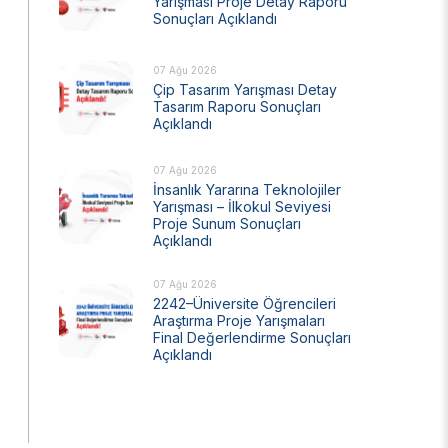
Yarışması Proje Detay Raporu
Sonuçları Açıklandı
Ulusal Metroloji Enstitüsü (UME)
Uzay Teknolojileri Araştırma Enstitüsü
(UZAY)
07 Ağu 2026
Çip Tasarım Yarışması Detay
Kutup Araştırmaları Enstitüsü (KARE)
Tasarım Raporu Sonuçları
Açıklandı
07 Ağu 2026
İnsanlık Yararına Teknolojiler
Yarışması – İlkokul Seviyesi
Proje Sunum Sonuçları
Açıklandı
07 Ağu 2026
2242–Üniversite Öğrencileri
Araştırma Proje Yarışmaları
Final Değerlendirme Sonuçları
Açıklandı