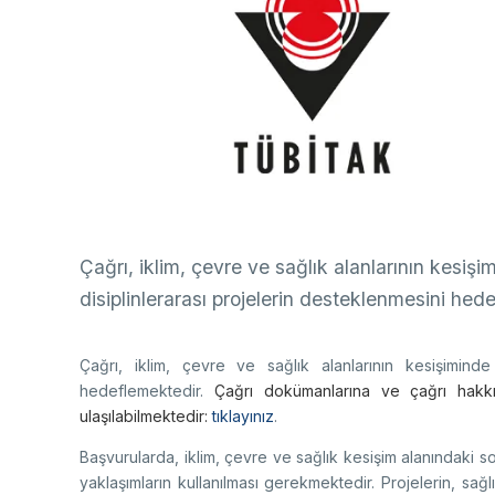
Ço
Sa
AB
Fotoğraf Arşivi
Hi
Ku
KVKK Aydınlatma metni
Ge
Bu
(B
Çağrı, iklim, çevre ve sağlık alanlarının kesişi
Ul
(U
disiplinlerarası projelerin desteklenmesini hed
Çağrı, iklim, çevre ve sağlık alanlarının kesişiminde
hedeflemektedir.
Çağrı dokümanlarına ve çağrı hakkın
ulaşılabilmektedir:
tıklayınız
.
Başvurularda, iklim, çevre ve sağlık kesişim alanındaki sor
yaklaşımların kullanılması gerekmektedir. Projelerin, sağl