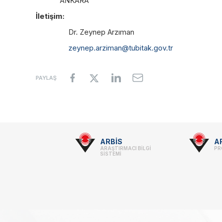
ANKARA
İletişim:
Dr. Zeynep Arzıman
zeynep.arziman@tubitak.gov.tr
PAYLAŞ
Footer
ARBİS
A
ARAŞTIRMACI BİLGİ
PR
-
SİSTEMİ
Linkler