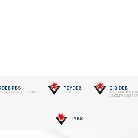
RDEB PBS
TEYDEB
E-BİDEB
OJE BAŞVURU SİSTEMİ
PRODİS
TÜBİTAK BİDEB 
VE İZLEME SİSTEM
TYBS