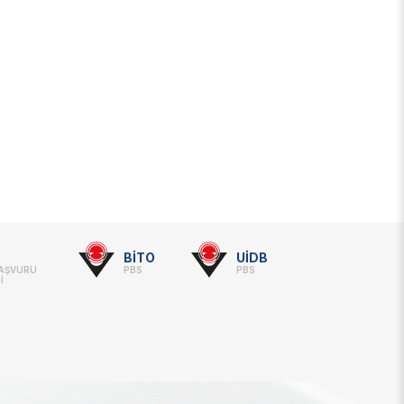
BİTO
UİDB
BAŞVURU
PBS
PBS
İ