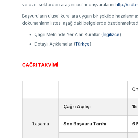
ve özel sektörden araştırmacılar başvurularını
http://uidb
Başvuruların ulusal kurallara uygun bir şekilde hazırlanm
dokümanların listesi aşağıdaki belgelerde özetlenmektedi
Çağrı Metninde Yer Alan Kurallar (
İngilizce
)
Detaylı Açıklamalar (
Türkçe
)
ÇAĞRI TAKVİMİ
Or
Çağrı Açılışı
15
1.aşama
Son Başvuru Tarihi
6 