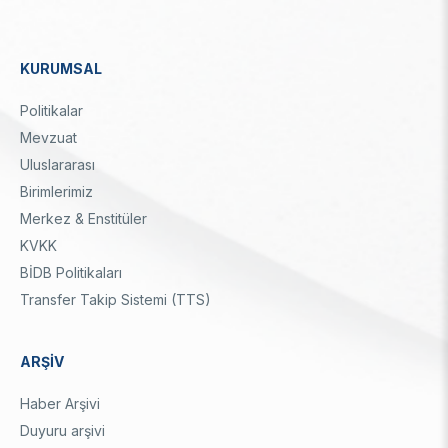
Enstitüsü
Video Arşivi
Türkiye Sanayi Sevk ve İdare Enstitüsü (TÜSSİDE)
Fotoğraf Arşivi
Ulusal Metroloji Enstitüsü (UME)
KURUMSAL
Uzay Teknolojileri Araştırma Enstitüsü (UZAY)
Dipnot
KVKK Aydınlatma metni
Kutup Araştırmaları Enstitüsü (KARE)
Politikalar
Mevzuat
Uluslararası
Birimlerimiz
Merkez & Enstitüler
KVKK
BİDB Politikaları
Transfer Takip Sistemi (TTS)
ARŞİV
Haber Arşivi
Duyuru arşivi