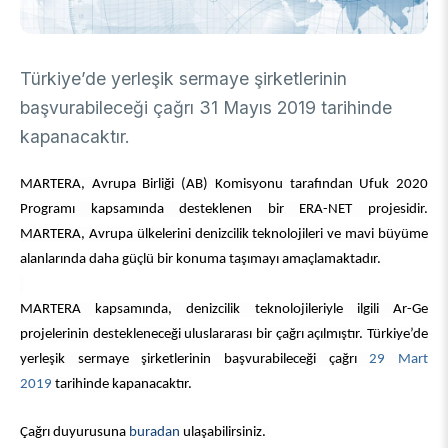
DESTEKLER
Arşiv
Üretken Yapay Zekâ Rehberi
Akademik
Türkiye’de yerleşik sermaye şirketlerinin
başvurabileceği çağrı 31 Mayıs 2019 tarihinde
Ulusal Programlar
Sanayi
Uluslararası Programlar
kapanacaktır.
Ulusal Programlar
Bilim & Toplum
Uluslararası Programlar
MARTERA, Avrupa Birliği (AB) Komisyonu tarafından Ufuk 2020
Ulusal Programlar
Programı kapsamında desteklenen bir ERA-NET projesidir.
Bilimsel Etkinlik
Uluslararası Programlar
MARTERA, Avrupa ülkelerini denizcilik teknolojileri ve mavi büyüme
Etkinlik Düzenleme
alanlarında daha güçlü bir konuma taşımayı amaçlamaktadır.
Uluslararası İş Birlikleri
Etkinliklere Katılım
Uluslararası Destekler
İkili İş Birliği Programları
MARTERA kapsamında, denizcilik teknolojileriyle ilgili Ar-Ge
BURSLAR
Çok Taraflı Programlar
projelerinin destekleneceği uluslararası bir çağrı açılmıştır. Türkiye’de
AB Çerçeve Programları
yerleşik sermaye şirketlerinin başvurabileceği çağrı
29 Mart
Lisans / Önlisans
2019
tarihinde kapanacaktır.
Mentorluk Desteği Programı
Lisansüstü
Çağrı duyurusuna
buradan
ulaşabilirsiniz.
Burs Programları