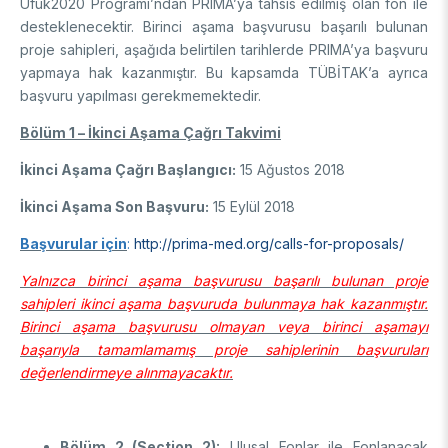
Ufuk2020 Programı’ndan PRIMA’ya tahsis edilmiş olan fon ile
Destek Programları
Eğitim Burs Programları
desteklenecektir. Birinci aşama başvurusu başarılı bulunan
Doktora Sonrası
Araştırma Burs Programları
proje sahipleri, aşağıda belirtilen tarihlerde PRIMA’ya başvuru
Uluslararası Burslar
Araştırma Burs Programları
yapmaya hak kazanmıştır. Bu kapsamda TÜBİTAK’a ayrıca
Uluslararası
Uluslararası Burslar
başvuru yapılması gerekmemektedir.
Araştırma Burs Programları
Bölüm 1 – İkinci Aşama Çağrı Takvimi
AR-GE FAALİYETLERİMİZ
Uluslararası Burslar
İkinci Aşama Çağrı Başlangıcı:
15 Ağustos 2018
MAM
İkinci Aşama Son Başvuru:
15 Eylül 2018
Enerji Teknolojileri
Başvurular için
:
http://prima-med.org/calls-for-proposals/
BİLGEM
İklim ve Yaşam Bilimleri
Yalnızca birinci aşama başvurusu başarılı bulunan proje
Malzeme ve Proses Teknolojileri
Bilişim Teknolojileri Enstitüsü (BTE)
AR-GE Birimleri
sahipleri ikinci aşama başvuruda bulunmaya hak kazanmıştır.
Siber Güvenlik Enstitüsü (SGE)
Birinci aşama başvurusu olmayan veya birinci aşamayı
Ulusal Elektronik ve Kriptoloji Araştırma Enstitüsü (UEKAE)
Raylı Ulaşım Teknolojileri Enstitüsü (RUTE)
AR-GE Kolaylık Birimleri
başarıyla tamamlamamış proje sahiplerinin başvuruları
Yapay Zekâ Enstitüsü (YZE)
Savunma Sanayii Araştırma ve Geliştirme Enstitüsü (SAGE)
değerlendirmeye alınmayacaktır.
Yazılım Teknolojileri Araştırma Enstitüsü (YTE)
TEKSEB ve TEKNOPARK
Bursa Test ve Analiz Laboratuvarı (BUTAL)
Haber Arşivi
İleri Teknolojiler Araştırma Enstitüsü (İLTAREN)
Temel Bilimler Araştırma Enstitüsü (TBAE)
Ulusal Akademik Ağ ve Bilgi Merkezi (ULAKBİM)
Temiz Enerji, İklim Değişikliği ve Sürdürülebilirlik Araştırma
Bölüm 2 (Section 2):
Ulusal Fonlar ile Fonlanacak