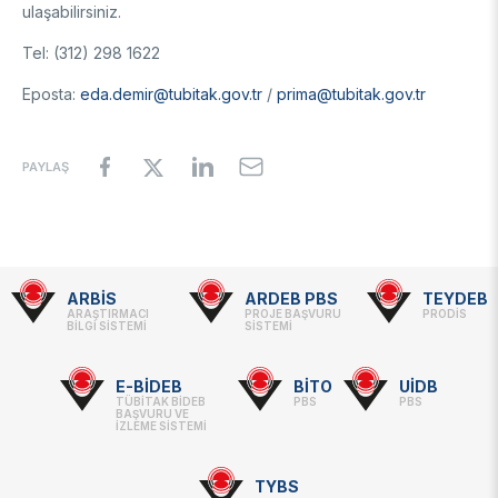
ulaşabilirsiniz.
Tel: (312) 298 1622
Eposta:
eda.demir@tubitak.gov.tr
/
prima@tubitak.gov.tr
PAYLAŞ
ARBİS
ARDEB PBS
TEYDEB
Footer
ARAŞTIRMACI
PROJE BAŞVURU
PRODİS
BİLGİ SİSTEMİ
SİSTEMİ
-
Linkler
E-BİDEB
BİTO
UİDB
TÜBİTAK BİDEB
PBS
PBS
BAŞVURU VE
İZLEME SİSTEMİ
TYBS