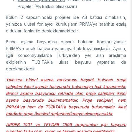
Enstitüsü
Video Arşivi
Projeler (AB katkısı olmaksızın)
Türkiye Sanayi Sevk ve İdare Enstitüsü (TÜSSİDE)
Fotoğraf Arşivi
Ulusal Metroloji Enstitüsü (UME)
Bölüm 2 kapsamındaki projeler ise AB katkısı olmaksızın,
Uzay Teknolojileri Araştırma Enstitüsü (UZAY)
yalnızca ulusal fonlayıcı kuruluşların PRIMA’ya taahhüt etmiş
KVKK Aydınlatma metni
oldukları fonlar ile desteklenmektedir.
Kutup Araştırmaları Enstitüsü (KARE)
Birinci aşama başvurusu başarılı bulunan konsorsiyumlar
PRIMA’ya ortak başvuru yapmaya hak kazanmışlardır. Ayrıca,
ilgili konsorsiyumlarda Türkiye’den yer alan araştırma
ekiplerinin TÜBİTAK’a ulusal başvuru yapmaları da
gerekmektedir.
Yalnızca birinci aşama başvurusu başarılı bulunan proje
sahipleri ikinci aşama başvuruda bulunmaya hak kazanmıştır.
Birinci aşama başvurusu ret/iade olan proje sahipleri ikinci
aşama başvuruda bulunmamalıdır. Proje sahipleri, hem
PRIMA’ya hem de TÜBİTAK’a başvuruda bulunmalıdır. Aksi
takdirde proje önerileri değerlendirmeye alınmayacaktır.
ARDEB 1001 ve TEYDEB 1509 programları için başvuru
süreçleri farklı olup, süreç ve takvim aşağıda belirtilmiştir.