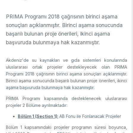
DESTEKLER
Arşiv
Üretken Yapay Zekâ Rehberi
PRIMA Programı 2018 çağrısının birinci aşama
Akademik
sonuçları açıklanmıştır. Birinci aşama sonucunda
Ulusal Programlar
başarılı bulunan proje önerileri, ikinci aşama
Sanayi
Uluslararası Programlar
başvuruda bulunmaya hak kazanmıştır.
Ulusal Programlar
Bilim & Toplum
Uluslararası Programlar
Akdeniz'de su kaynakları ve gıda sistemleri konularında
Ulusal Programlar
Bilimsel Etkinlik
uluslararası ortak projeler destekleyecek olan PRIMA
Uluslararası Programlar
Programı 2018 çağrısının birinci aşama sonuçları açıklanmıştır.
Etkinlik Düzenleme
Uluslararası İş Birlikleri
Birinci aşama sonucunda başarılı bulunan proje önerileri, ikinci
Etkinliklere Katılım
aşama başvuruda bulunmaya hak kazanmıştır.
Uluslararası Destekler
İkili İş Birliği Programları
BURSLAR
PRIMA Programı kapsamında desteklenecek uluslararası
Çok Taraflı Programlar
projeler 2 Bölüme ayrılmaktadır:
AB Çerçeve Programları
Lisans / Önlisans
Bölüm 1 (Section 1)
:
AB Fonu ile Fonlanacak Projeler
Mentorluk Desteği Programı
Lisansüstü
Bölüm 1 kapsamındaki projeler programın süresi boyunca,
Burs Programları