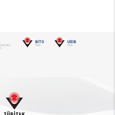
BİTO
UİDB
BAŞVURU
PBS
PBS
İ