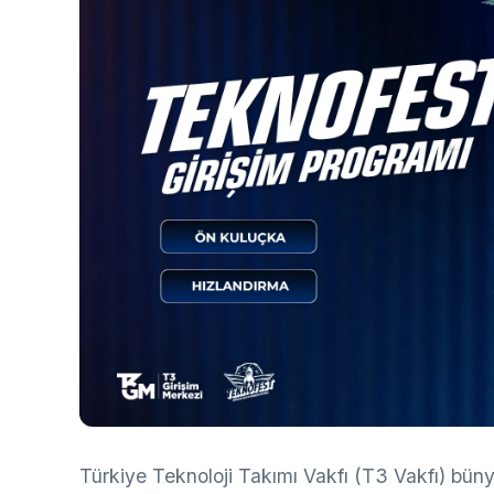
Ço
Sa
AB
Fotoğraf Arşivi
Hi
Ku
KVKK Aydınlatma metni
Ge
Bu
(B
Ul
(U
Türkiye Teknoloji Takımı Vakfı (T3 Vakfı) büny