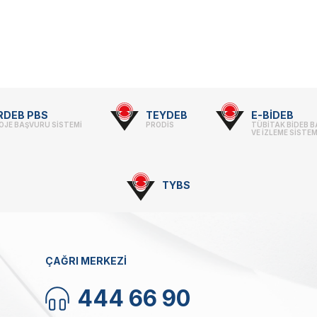
RDEB PBS
TEYDEB
E-BİDEB
OJE BAŞVURU SİSTEMİ
PRODİS
TÜBİTAK BİDEB 
VE İZLEME SİSTEM
TYBS
ÇAĞRI MERKEZİ
444 66 90