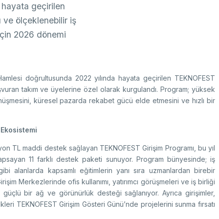
hayata geçirilen
ve ölçeklenebilir iş
r için 2026 dönemi
i Hamlesi doğrultusunda 2022 yılında hayata geçirilen TEKNOFEST
şvuran takım ve üyelerine özel olarak kurgulandı. Program; yüksek
dönüşmesini, küresel pazarda rekabet gücü elde etmesini ve hızlı bir
 Ekosistemi
lyon TL maddi destek sağlayan TEKNOFEST Girişim Programı, bu yıl
ı kapsayan 11 farklı destek paketi sunuyor. Program bünyesinde; iş
gibi alanlarda kapsamlı eğitimlerin yanı sıra uzmanlardan birebir
işim Merkezlerinde ofis kullanımı, yatırımcı görüşmeleri ve iş birliği
le güçlü bir ağ ve görünürlük desteği sağlanıyor. Ayrıca girişimler,
cekleri TEKNOFEST Girişim Gösteri Günü’nde projelerini sunma fırsatı