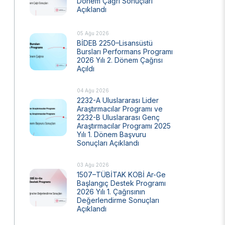
Dönem Çağrı Sonuçları
Açıklandı
Ulusal Metroloji Enstitüsü (UME)
Uzay Teknolojileri Araştırma Enstitüsü
(UZAY)
05 Ağu 2026
BİDEB 2250–Lisansüstü
Kutup Araştırmaları Enstitüsü (KARE)
Bursları Performans Programı
2026 Yılı 2. Dönem Çağrısı
Açıldı
04 Ağu 2026
2232-A Uluslararası Lider
Araştırmacılar Programı ve
2232-B Uluslararası Genç
Araştırmacılar Programı 2025
Yılı 1. Dönem Başvuru
Sonuçları Açıklandı
03 Ağu 2026
1507–TÜBİTAK KOBİ Ar-Ge
Başlangıç Destek Programı
2026 Yılı 1. Çağrısının
Değerlendirme Sonuçları
Açıklandı