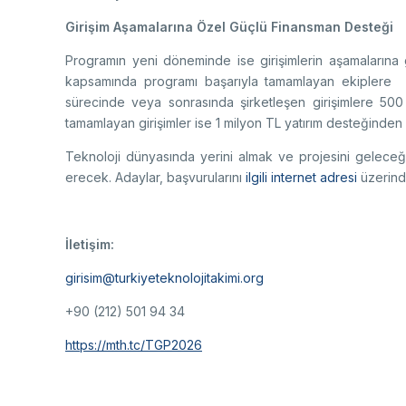
Girişim Aşamalarına Özel Güçlü Finansman Desteği
Programın yeni döneminde ise girişimlerin aşamalarına g
kapsamında programı başarıyla tamamlayan ekiplere 
sürecinde veya sonrasında şirketleşen girişimlere 500 
tamamlayan girişimler ise 1 milyon TL yatırım desteğinden 
Teknoloji dünyasında yerini almak ve projesini geleceğe
erecek. Adaylar, başvurularını
ilgili internet adresi
üzerind
İletişim:
girisim@turkiyeteknolojitakimi.org
+90 (212) 501 94 34
https://mth.tc/TGP2026