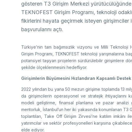
gösteren T3 Girişim Merkezi yürütücülüğünde 
TEKNOFEST Girişim Programı, teknoloji odaklı 
fikirlerini hayata geçirmek isteyen girişimcile
başvurularını açtı.
Türkiye’nin tam bağımsızlık vizyonu ve Milli Teknoloj
Girişim Programı, TEKNOFEST teknoloji yarışmalarına ba
potansiyel taşıyan projelerin sürdürülebilir girişimlere 
şekilde ölçeklenmesini hedefliyor.
Girişimlerin Büyümesini Hızlandıran Kapsamlı Destek
2022 yılından bu yana 50 mezun girişime toplamda 13 mi
da girişimcilerin operasyonel ve stratejik ihtiyaçların
modeli geliştirme, finansal planlama ve pazar analizi 
mentorluk, İstanbul’un her iki yakasında konumlanan T3 Gir
toplantıları, Take Off Girişim Zirvesi’ne katılım imkânı i
yatırımcılar ve sektör profesyonelleri karşısına çıkabile
elde ediyor.