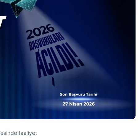
k Taraflı Programlar
BTY Kılavuzları
yılarla TÜBİTAK
 Çerçeve Programları
BTYK (Mülga)
zmet Envanterleri
Arşiv
rumsal Kimlik
çmiş Yıllarda Ödül Alanlar
Yapay Zekâ Politikası
rsa Test ve Analiz Laboratuvarı
Üretken Yapay Zekâ Rehberi
UTAL)
usal Akademik Ağ ve Bilgi Merkezi
LAKBİM)
esinde faaliyet