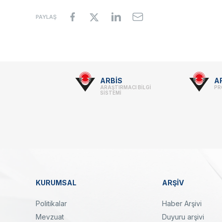
PAYLAŞ
Footer
ARBİS
A
ARAŞTIRMACI BİLGİ
PR
-
SİSTEMİ
Linkler
KURUMSAL
ARŞİV
Dipnot
Politikalar
Haber Arşivi
Mevzuat
Duyuru arşivi