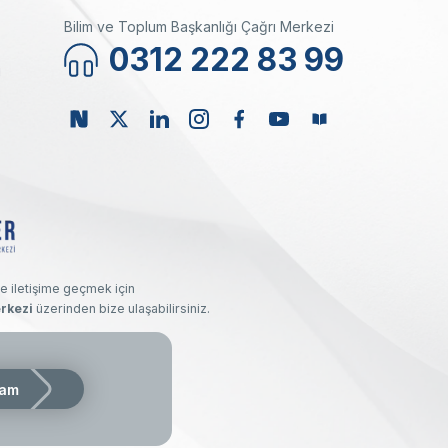
Bilim ve Toplum Başkanlığı Çağrı Merkezi
0312 222 83 99
ı
e iletişime geçmek için
rkezi
üzerinden bize ulaşabilirsiniz.
kı saklıdır.
am