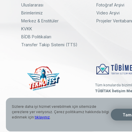
Uluslararası
Fotoğraf Arşivi
Birimlerimiz
Video Arşivi
Merkez & Enstitüler
Projeler Veritaban
KVKK
yal
Twitter
Linkedin
Instagram
Facebook
Youtube
Bülten
BİDB Politikaları
Transfer Takip Sistemi (TTS)
Tüm konularda biziml
TÜBİTAK İletişim Me
Sizlere daha iyi hizmet verebilmek için sitemizde
çerezlere yer veriyoruz. Çerez politikamız hakkında bilgi
© 2026 Türkiye Bilimsel ve Teknolojik Araştırma Kurumu. Her hak
Tam
edinmek için
tıklayınız
.