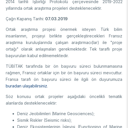
2014 tarihli İşbirliği Protokolü çerçevesinde 2019-2022
Destek Programları
Eğitim Burs Programları
yıllarında ortak araştırma projeleri desteklenecektir.
Doktora Sonrası
Araştırma Burs Programları
Çağrı Kapanış Tarihi:
07.03.2019
Uluslararası Burslar
Araştırma Burs Programları
Uluslararası
Uluslararası Burslar
Ortak araştırma projesi önermek isteyen Türk bilim
Araştırma Burs Programları
insanlarının, projeyi birlikte gerçekleştirecekleri Fransız
AR-GE FAALİYETLERİMİZ
Uluslararası Burslar
araştırma kuruluşlarında çalışan araştırmacı(lar) ile "proje
ortağı" olarak anlaşmaları gerekmektedir. Tek taraflı proje
başvuruları kabul edilmemektedir.
MAM
TÜBİTAK tarafında bir ön başvuru süreci bulunmamasına
Enerji Teknolojileri
BİLGEM
rağmen,
Fransız ortaklar için bir ön başvuru süreci mevcuttur.
İklim ve Yaşam Bilimleri
Fransa tarafı ön başvuru süreci ile ilgili ön duyurumuza
Malzeme ve Proses Teknolojileri
Bilişim Teknolojileri Enstitüsü (BTE)
AR-GE Birimleri
buradan ulaşabilirsiniz
.
Siber Güvenlik Enstitüsü (SGE)
Söz konusu ortak projeler aşağıdaki öncelikli tematik
Ulusal Elektronik ve Kriptoloji Araştırma Enstitüsü (UEKAE)
Raylı Ulaşım Teknolojileri Enstitüsü (RUTE)
AR-GE Kolaylık Birimleri
alanlarda desteklenecektir:
Yapay Zekâ Enstitüsü (YZE)
Savunma Sanayii Araştırma ve Geliştirme Enstitüsü (SAGE)
Yazılım Teknolojileri Araştırma Enstitüsü (YTE)
TEKSEB ve TEKNOPARK
Bursa Test ve Analiz Laboratuvarı (BUTAL)
Deniz Jeobilimleri (Marine Geosciences);
Haber Arşivi
İleri Teknolojiler Araştırma Enstitüsü (İLTAREN)
Temel Bilimler Araştırma Enstitüsü (TBAE)
Ulusal Akademik Ağ ve Bilgi Merkezi (ULAKBİM)
Sismik Riskler (Seismic risks);
Temiz Enerji, İklim Değişikliği ve Sürdürülebilirlik Araştırma
Deniz Ekosistemlerinin İşleyişi (Functioning of Marine