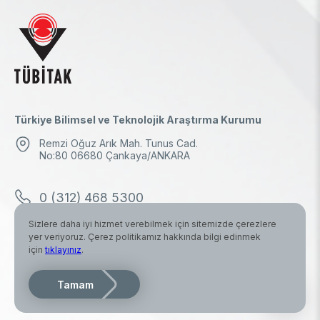
Türkiye Bilimsel ve Teknolojik Araştırma Kurumu
Remzi Oğuz Arık Mah. Tunus Cad.
No:80 06680 Çankaya/ANKARA
0 (312) 468 5300
Sizlere daha iyi hizmet verebilmek için sitemizde çerezlere
0 (312) 298 1000
yer veriyoruz. Çerez politikamız hakkında bilgi edinmek
için
tıklayınız
.
tubitak.baskanlik@tubitak.hs03.kep.tr
Tamam