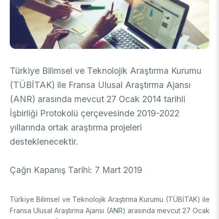
DESTEKLER
Arşiv
Üretken Yapay Zekâ Rehberi
Akademik
Ulusal Programlar
Sanayi
Uluslararası Programlar
Türkiye Bilimsel ve Teknolojik Araştırma Kurumu
Ulusal Programlar
Bilim & Toplum
(TÜBİTAK) ile Fransa Ulusal Araştırma Ajansı
Uluslararası Programlar
(ANR) arasında mevcut 27 Ocak 2014 tarihli
Ulusal Programlar
Bilimsel Etkinlik
İşbirliği Protokolü çerçevesinde 2019-2022
Uluslararası Programlar
yıllarında ortak araştırma projeleri
Etkinlik Düzenleme
Uluslararası İş Birlikleri
Etkinliklere Katılım
desteklenecektir.
Uluslararası Destekler
İkili İş Birliği Programları
BURSLAR
Çok Taraflı Programlar
Çağrı Kapanış Tarihi: 7 Mart 2019
AB Çerçeve Programları
Lisans / Önlisans
Türkiye Bilimsel ve Teknolojik Araştırma Kurumu (TÜBİTAK) ile
Mentorluk Desteği Programı
Lisansüstü
Fransa Ulusal Araştırma Ajansı (ANR) arasında mevcut
27 Ocak
Burs Programları