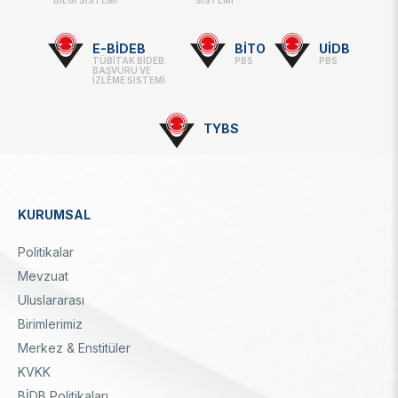
BİLGİ SİSTEMİ
SİSTEMİ
-
Linkler
E-BİDEB
BİTO
UİDB
TÜBİTAK BİDEB
PBS
PBS
BAŞVURU VE
İZLEME SİSTEMİ
TYBS
KURUMSAL
Dipnot
Politikalar
Mevzuat
Uluslararası
Birimlerimiz
Merkez & Enstitüler
KVKK
BİDB Politikaları