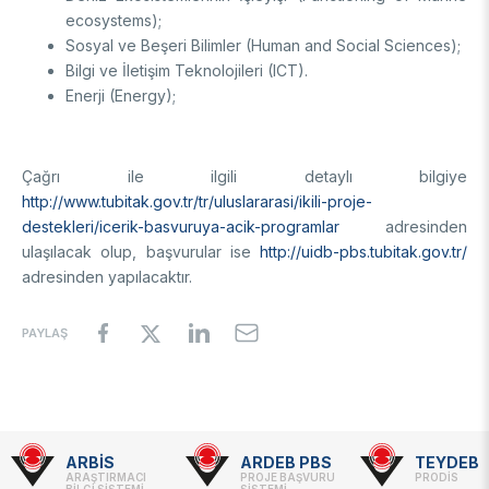
Enstitüsü
Video Arşivi
ecosystems);
Türkiye Sanayi Sevk ve İdare Enstitüsü (TÜSSİDE)
Sosyal ve Beşeri Bilimler (Human and Social Sciences);
Fotoğraf Arşivi
Ulusal Metroloji Enstitüsü (UME)
Bilgi ve İletişim Teknolojileri (ICT).
Uzay Teknolojileri Araştırma Enstitüsü (UZAY)
Enerji (Energy);
KVKK Aydınlatma metni
Kutup Araştırmaları Enstitüsü (KARE)
Çağrı ile ilgili detaylı bilgiye
http://www.tubitak.gov.tr/tr/uluslararasi/ikili-proje-
destekleri/icerik-basvuruya-acik-programlar
adresinden
ulaşılacak olup, başvurular ise
http://uidb-pbs.tubitak.gov.tr/
adresinden yapılacaktır.
PAYLAŞ
ARBİS
ARDEB PBS
TEYDEB
Footer
ARAŞTIRMACI
PROJE BAŞVURU
PRODİS