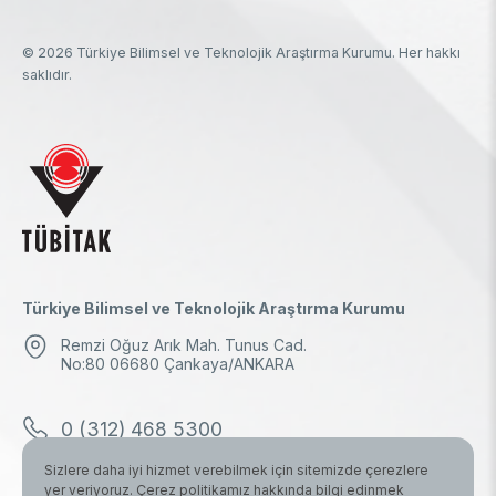
© 2026 Türkiye Bilimsel ve Teknolojik Araştırma Kurumu. Her hakkı
saklıdır.
Türkiye Bilimsel ve Teknolojik Araştırma Kurumu
Remzi Oğuz Arık Mah. Tunus Cad.
No:80 06680 Çankaya/ANKARA
0 (312) 468 5300
Sizlere daha iyi hizmet verebilmek için sitemizde çerezlere
0 (312) 298 1000
yer veriyoruz. Çerez politikamız hakkında bilgi edinmek