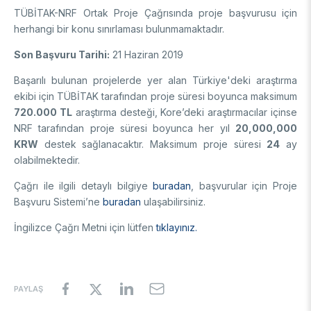
TÜBİTAK-NRF Ortak Proje Çağrısında proje başvurusu için
Destek Programları
Eğitim Burs Programları
Doktora Sonrası
herhangi bir konu sınırlaması bulunmamaktadır.
Araştırma Burs Programları
Uluslararası Burslar
Araştırma Burs Programları
Son Başvuru Tarihi:
21 Haziran 2019
Uluslararası
Uluslararası Burslar
Başarılı bulunan projelerde yer alan Türkiye'deki araştırma
Araştırma Burs Programları
ekibi için TÜBİTAK tarafından proje süresi boyunca maksimum
AR-GE FAALİYETLERİMİZ
Uluslararası Burslar
720.000 TL
araştırma desteği, Kore’deki araştırmacılar içinse
NRF tarafından proje süresi boyunca her yıl
20,000,000
MAM
KRW
destek sağlanacaktır. Maksimum proje süresi
24
ay
olabilmektedir.
Enerji Teknolojileri
BİLGEM
İklim ve Yaşam Bilimleri
Çağrı ile ilgili detaylı bilgiye
buradan
, başvurular için Proje
Malzeme ve Proses Teknolojileri
Bilişim Teknolojileri Enstitüsü (BTE)
Başvuru Sistemi’ne
buradan
ulaşabilirsiniz.
AR-GE Birimleri
Siber Güvenlik Enstitüsü (SGE)
İngilizce Çağrı Metni için lütfen
tıklayınız.
Ulusal Elektronik ve Kriptoloji Araştırma Enstitüsü (UEKAE)
Raylı Ulaşım Teknolojileri Enstitüsü (RUTE)
AR-GE Kolaylık Birimleri
Yapay Zekâ Enstitüsü (YZE)
Savunma Sanayii Araştırma ve Geliştirme Enstitüsü (SAGE)
Yazılım Teknolojileri Araştırma Enstitüsü (YTE)
TEKSEB ve TEKNOPARK
Bursa Test ve Analiz Laboratuvarı (BUTAL)
Haber Arşivi
İleri Teknolojiler Araştırma Enstitüsü (İLTAREN)
Temel Bilimler Araştırma Enstitüsü (TBAE)
Ulusal Akademik Ağ ve Bilgi Merkezi (ULAKBİM)
PAYLAŞ
Temiz Enerji, İklim Değişikliği ve Sürdürülebilirlik Araştırma