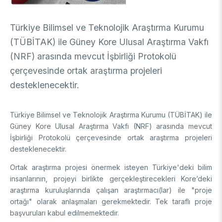
DESTEKLER
Arşiv
Üretken Yapay Zekâ Rehberi
Türkiye Bilimsel ve Teknolojik Araştırma Kurumu
Akademik
(TÜBİTAK) ile Güney Kore Ulusal Araştırma Vakfı
Ulusal Programlar
(NRF) arasında mevcut İşbirliği Protokolü
Sanayi
Uluslararası Programlar
çerçevesinde ortak araştırma projeleri
Ulusal Programlar
Bilim & Toplum
desteklenecektir.
Uluslararası Programlar
Ulusal Programlar
Bilimsel Etkinlik
Türkiye Bilimsel ve Teknolojik Araştırma Kurumu (TÜBİTAK) ile
Uluslararası Programlar
Güney Kore Ulusal Araştırma Vakfı (NRF) arasında mevcut
Etkinlik Düzenleme
Uluslararası İş Birlikleri
İşbirliği Protokolü çerçevesinde ortak araştırma projeleri
Etkinliklere Katılım
desteklenecektir.
Uluslararası Destekler
İkili İş Birliği Programları
BURSLAR
Çok Taraflı Programlar
Ortak araştırma projesi önermek isteyen Türkiye'deki bilim
AB Çerçeve Programları
insanlarının, projeyi birlikte gerçekleştirecekleri Kore’deki
Lisans / Önlisans
araştırma kuruluşlarında çalışan araştırmacı(lar) ile "proje
ortağı" olarak anlaşmaları gerekmektedir. Tek taraflı proje
Mentorluk Desteği Programı
Lisansüstü
başvuruları kabul edilmemektedir.
Burs Programları