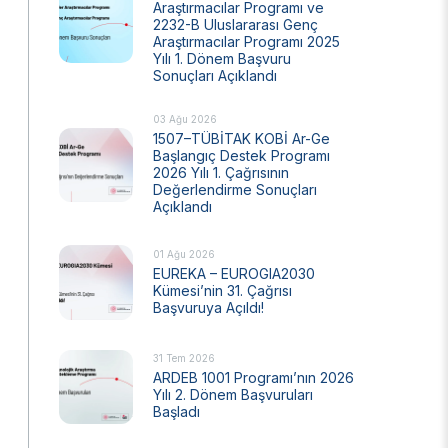
Araştırmacılar Programı ve
2232-B Uluslararası Genç
Ulusal Metroloji Enstitüsü (UME)
Araştırmacılar Programı 2025
Uzay Teknolojileri Araştırma Enstitüsü
Yılı 1. Dönem Başvuru
(UZAY)
Sonuçları Açıklandı
Kutup Araştırmaları Enstitüsü (KARE)
03 Ağu 2026
1507–TÜBİTAK KOBİ Ar-Ge
Başlangıç Destek Programı
2026 Yılı 1. Çağrısının
Değerlendirme Sonuçları
Açıklandı
01 Ağu 2026
EUREKA – EUROGIA2030
Kümesi’nin 31. Çağrısı
Başvuruya Açıldı!
31 Tem 2026
ARDEB 1001 Programı’nın 2026
Yılı 2. Dönem Başvuruları
Başladı