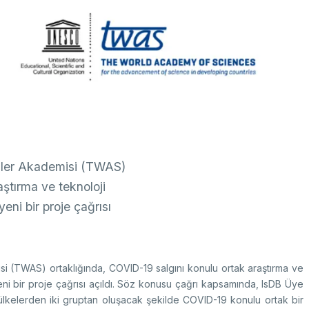
k Taraflı Programlar
BTY Kılavuzları
yılarla TÜBİTAK
 Çerçeve Programları
BTYK (Mülga)
zmet Envanterleri
Arşiv
rumsal Kimlik
çmiş Yıllarda Ödül Alanlar
Yapay Zekâ Politikası
rsa Test ve Analiz Laboratuvarı
Üretken Yapay Zekâ Rehberi
UTAL)
mler Akademisi (TWAS)
usal Akademik Ağ ve Bilgi Merkezi
LAKBİM)
aştırma ve teknoloji
eni bir proje çağrısı
si (TWAS) ortaklığında, COVID-19 salgını konulu ortak araştırma ve
eni bir proje çağrısı açıldı. Söz konusu çağrı kapsamında, IsDB Üye
ı ülkelerden iki gruptan oluşacak şekilde COVID-19 konulu ortak bir