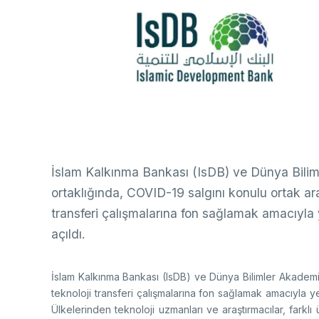
Ço
Sa
AB
Fotoğraf Arşivi
Hi
Ku
KVKK Aydınlatma metni
Ge
Bu
(B
İslam Kalkınma Bankası (IsDB) ve Dünya Bili
Ul
(U
ortaklığında, COVID-19 salgını konulu ortak ar
transferi çalışmalarına fon sağlamak amacıyla y
açıldı.
İslam Kalkınma Bankası (IsDB) ve Dünya Bilimler Akademi
teknoloji transferi çalışmalarına fon sağlamak amacıyla y
Ülkelerinden teknoloji uzmanları ve araştırmacılar, farkl