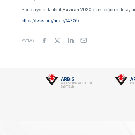
Son başvuru tarihi
4 Haziran 2020
olan çağrının detaylar
https://twas.org/node/14726/
PAYLAŞ
Footer
ARBİS
A
ARAŞTIRMACI BİLGİ
PR
-
SİSTEMİ
Linkler