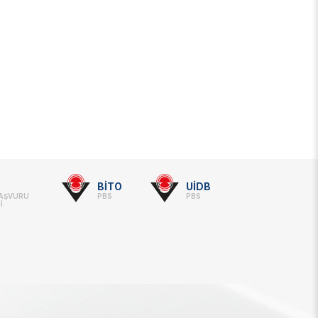
BİTO
UİDB
BAŞVURU
PBS
PBS
İ