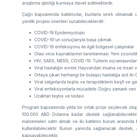
araştırma işbirliği kurmaya davet edilmektedir.
Çağrı kapsamında katılımcılar, bunlarla sınırlı olmama
yenilik projesi önerileri sunabileceklerdir:
COVID-19 Epidemiyolojisi
COVID-19'un sonuçlarıyla başa çıkmak
COVID-19 enfeksiyonu ile ilgili bölgesel çalışmalar
Olası virüs kaynaklarının tanımlanması: Yeni zoonoti
HIV, SARS, MERS, COVID-19: Türlerin sıçramasında
Viral hastalığın evrimi: Hayvandan insana ve insan vi
Ortaya çıkan herhangi bir bulaşıcı hastalığa acil Ar-
Viral salgınlarda teşhis ve terapötiklerin keşfi ve gel
Viral enfeksiyonlarla mücadele: Doğru zamanlı veri 
Uzaktan teşhis ve tedavi
Program kapsamında yılda bir ortak proje seçilecek olup
100.000 ABD Dolarına kadar destek sağlanabilecektir
malzemeleri satın almak ve iki katılımcı kurum arasında
kullanılabilecektir. Bunun yanında sağlanacak destek, ge
kapsayabilecektir.