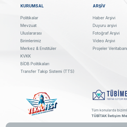
KURUMSAL
ARŞİV
Dipnot
Politikalar
Haber Arşivi
Mevzuat
Duyuru arşivi
Uluslararası
Fotoğraf Arşivi
Birimlerimiz
Video Arşivi
Merkez & Enstitüler
Projeler Veritaban
KVKK
yal
Twitter
Linkedin
Instagram
Facebook
Youtube
Bülten
BİDB Politikaları
Transfer Takip Sistemi (TTS)
Tüm konularda biziml
TÜBİTAK İletişim Me