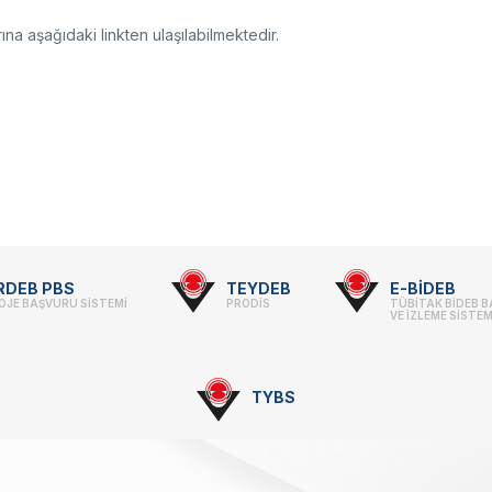
ına aşağıdaki linkten ulaşılabilmektedir.
RDEB PBS
TEYDEB
E-BİDEB
OJE BAŞVURU SİSTEMİ
PRODİS
TÜBİTAK BİDEB 
VE İZLEME SİSTEM
TYBS