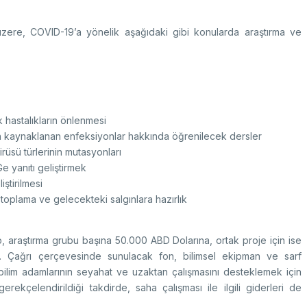
k üzere, COVID-19’a yönelik aşağıdaki gibi konularda araştırma ve
k hastalıkların önlenmesi
n kaynaklanan enfeksiyonlar hakkında öğrenilecek dersler
rüsü türlerinin mutasyonları
Ge yanıtı geliştirmek
iştirilmesi
toplama ve gelecekteki salgınlara hazırlık
, araştırma grubu başına 50.000 ABD Dolarına, ortak proje için ise
. Çağrı çerçevesinde sunulacak fon, bilimsel ekipman ve sarf
 bilim adamlarının seyahat ve uzaktan çalışmasını desteklemek için
rekçelendirildiği takdirde, saha çalışması ile ilgili giderleri de