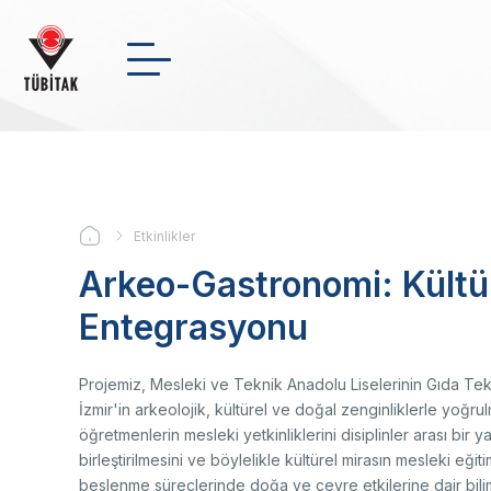
Ana
içeriğe
atla
Arama
NSosyal
Twitter
Linke
KURUMSAL
+
-
0
Etkinlikler
Sayfa
DESTEKLER
Arkeo-Gastronomi: Kültür
yolu
Bi
Ul
Me
En
Entegrasyonu
Yö
Ul
Bu
İk
BURSLAR
Ba
De
Ma
AR-GE FAALİYETLERİMİZ
Üs
Projemiz, Mesleki ve Teknik Anadolu Liselerinin Gıda Tek
Me
İzmir'in arkeolojik, kültürel ve doğal zenginliklerle yoğr
Or
öğretmenlerin mesleki yetkinliklerini disiplinler arası bi
Haber Arşivi
St
birleştirilmesini ve böylelikle kültürel mirasın mesleki eğ
İki
Ma
beslenme süreçlerinde doğa ve çevre etkilerine dair bilimse
Video Arşivi