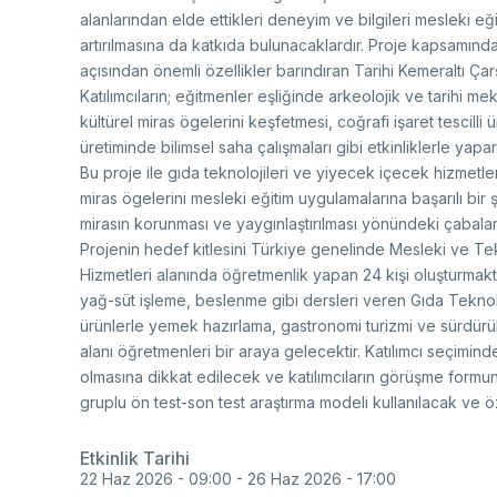
Ço
Sa
alanlarından elde ettikleri deneyim ve bilgileri mesleki eğit
AB
Fotoğraf Arşivi
Hi
artırılmasına da katkıda bulunacaklardır. Proje kapsamında 
açısından önemli özellikler barındıran Tarihi Kemeraltı Çarş
Ku
KVKK Aydınlatma metni
Katılımcıların; eğitmenler eşliğinde arkeolojik ve tarihi 
kültürel miras ögelerini keşfetmesi, coğrafi işaret tescilli
üretiminde bilimsel saha çalışmaları gibi etkinliklerle ya
Bu proje ile gıda teknolojileri ve yiyecek içecek hizmetle
miras ögelerini mesleki eğitim uygulamalarına başarılı bir
Ge
mirasın korunması ve yaygınlaştırılması yönündeki çabala
Bu
(B
Projenin hedef kitlesini Türkiye genelinde Mesleki ve Te
Ul
Hizmetleri alanında öğretmenlik yapan 24 kişi oluşturmakta
(U
yağ-süt işleme, beslenme gibi dersleri veren Gıda Teknolojil
ürünlerle yemek hazırlama, gastronomi turizmi ve sürdürül
alanı öğretmenleri bir araya gelecektir. Katılımcı seçimi
olmasına dikkat edilecek ve katılımcıların görüşme formun
gruplu ön test-son test araştırma modeli kullanılacak ve
Etkinlik Tarihi
22 Haz 2026 - 09:00
-
26 Haz 2026 - 17:00