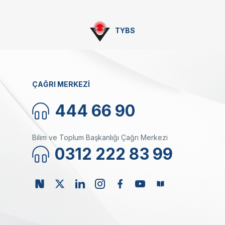
TYBS
ÇAĞRI MERKEZİ
444 66 90
Bilim ve Toplum Başkanlığı Çağrı Merkezi
0312 222 83 99
ı