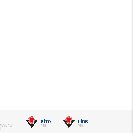
BİTO
UİDB
BAŞVURU
PBS
PBS
İ