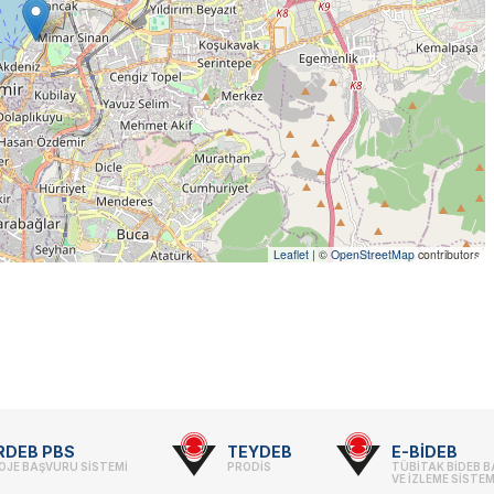
Leaflet
|
©
OpenStreetMap
contributors
RDEB PBS
TEYDEB
E-BİDEB
OJE BAŞVURU SİSTEMİ
PRODİS
TÜBİTAK BİDEB 
VE İZLEME SİSTEM