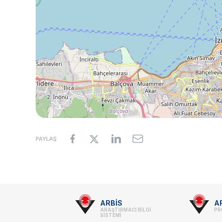
PAYLAŞ
Footer
ARBİS
A
ARAŞTIRMACI BİLGİ
PR
-
SİSTEMİ