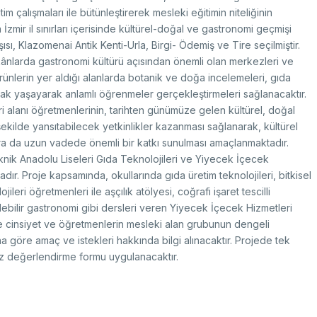
k Taraflı Programlar
BTY Kılavuzları
yılarla TÜBİTAK
im çalışmaları ile bütünleştirerek mesleki eğitimin niteliğinin
 Çerçeve Programları
BTYK (Mülga)
zmet Envanterleri
İzmir il sınırları içerisinde kültürel-doğal ve gastronomi geçmişi
Arşiv
ısı, Klazomenai Antik Kenti-Urla, Birgi- Ödemiş ve Tire seçilmiştir.
rumsal Kimlik
mekânlarda gastronomi kültürü açısından önemli olan merkezleri ve
 ürünlerin yer aldığı alanlarda botanik ve doğa incelemeleri, gıda
parak yaşayarak anlamlı öğrenmeler gerçekleştirmeleri sağlanacaktır.
ri alanı öğretmenlerinin, tarihten günümüze gelen kültürel, doğal
 şekilde yansıtabilecek yetkinlikler kazanması sağlanarak, kültürel
çmiş Yıllarda Ödül Alanlar
Yapay Zekâ Politikası
ra da uzun vadede önemli bir katkı sunulması amaçlanmaktadır.
rsa Test ve Analiz Laboratuvarı
Üretken Yapay Zekâ Rehberi
UTAL)
knik Anadolu Liseleri Gıda Teknolojileri ve Yiyecek İçecek
usal Akademik Ağ ve Bilgi Merkezi
dır. Proje kapsamında, okullarında gıda üretim teknolojileri, bitkisel
LAKBİM)
eri öğretmenleri ile aşçılık atölyesi, coğrafi işaret tescilli
ebilir gastronomi gibi dersleri veren Yiyecek İçecek Hizmetleri
nde cinsiyet ve öğretmenlerin mesleki alan grubunun dengeli
a göre amaç ve istekleri hakkında bilgi alınacaktır. Projede tek
 öz değerlendirme formu uygulanacaktır.