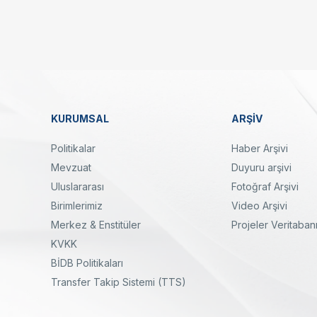
Linkler
KURUMSAL
ARŞİV
Dipnot
Politikalar
Haber Arşivi
Mevzuat
Duyuru arşivi
Uluslararası
Fotoğraf Arşivi
Birimlerimiz
Video Arşivi
Merkez & Enstitüler
Projeler Veritaban
KVKK
yal
Twitter
Linkedin
Instagram
Facebook
Youtube
Bülten
BİDB Politikaları
Transfer Takip Sistemi (TTS)