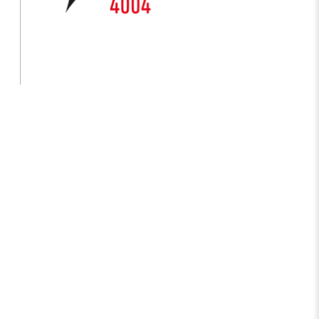
Ulusal Metroloji Enstitüsü (UME)
Uzay Teknolojileri Araştırma Enstitüsü
(UZAY)
Kutup Araştırmaları Enstitüsü (KARE)