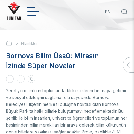
Ana
içeriğe
EN
atla
Hızl
bağ
KURUMSAL
Etkinlikler
Sayfa
Hakkımızda
Bornova Bilim Üssü: Mirasın
yolu
Biz Kimiz
Politikalar
İzinde Süper Novalar
Yönetim Kurulu
Başkan
Öncelikli Ar-Ge ve Yenilik Konuları
Uluslararası
Üst Yönetim
Yeşil Büyüme TYH
Mevzuat
Öncelikli ve Kilit Teknolojilerde TYH'ler
İkili Proje Destekleri
Yerel yönetimlerin toplumun farklı kesimlerini bir araya getirme
Teknoloji Transfer Ofisi
Organizasyon Şeması
Girişimci ve Yenilikçi Üniversite Endeksi
Çok Taraflı Programlar
ve sosyal etkileşimi sağlama rolü sayesinde Bornova
Strateji Belgeleri
Üniversitelerin Alan Bazlı Yetkinlik Analizi
Çerçeve Programları
Hakkımızda
Belediyesi, ilçenin merkezi buluşma noktası olan Bornova
Ödüller
Büyük Park’ta halkı bilimle buluşturmayı hedeflemektedir. Bu
Mali Tablolar
Teknoloji Hazırlık Seviyesi (THS) Belirleme
Patentler
şenlik ile bilim insanları, üniversite öğrencileri ve toplumun her
Sayılarla TÜBİTAK
BTY İstatistikleri
İlanlar
Geçmiş Yıllarda Ödül Alanlar
Yapay Zekâ
kesiminden bilim meraklıları bir araya gelerek bilim kültürünün
Hizmet Envanterleri
BTY Kılavuzları
geniş kitlelere yayılması sağlanacaktır. Proje, özellikle 4-14
Kurumsal Kimlik
BTYK (Mülga)
Yapay Zekâ Politikası