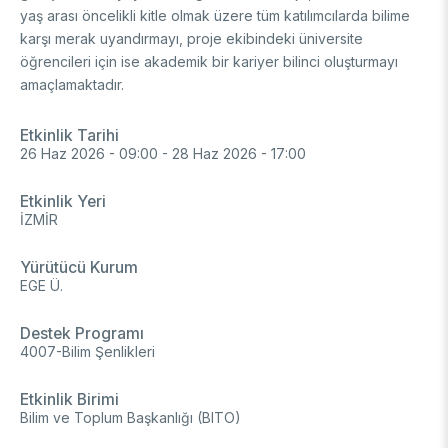
yaş arası öncelikli kitle olmak üzere tüm katılımcılarda bilime
DESTEKLER
Arşiv
Üretken Yapay Zekâ Rehberi
karşı merak uyandırmayı, proje ekibindeki üniversite
öğrencileri için ise akademik bir kariyer bilinci oluşturmayı
Akademik
amaçlamaktadır.
Ulusal Programlar
Sanayi
Uluslararası Programlar
Etkinlik Tarihi
26 Haz 2026 - 09:00
-
28 Haz 2026 - 17:00
Ulusal Programlar
Bilim & Toplum
Uluslararası Programlar
Etkinlik Yeri
Ulusal Programlar
Bilimsel Etkinlik
İZMİR
Uluslararası Programlar
Etkinlik Düzenleme
Yürütücü Kurum
Uluslararası İş Birlikleri
Etkinliklere Katılım
EGE Ü.
Uluslararası Destekler
İkili İş Birliği Programları
BURSLAR
Destek Programı
Çok Taraflı Programlar
4007-Bilim Şenlikleri
AB Çerçeve Programları
Lisans / Önlisans
Etkinlik Birimi
Bilim ve Toplum Başkanlığı (BITO)
Mentorluk Desteği Programı
Lisansüstü
Burs Programları