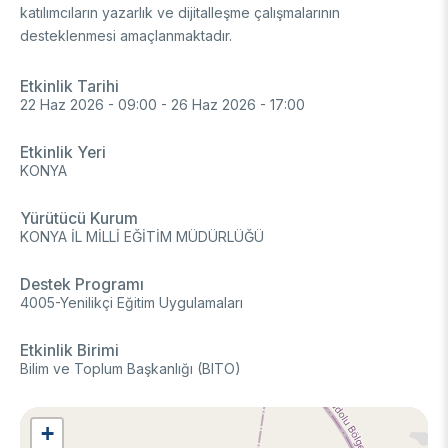
katılımcıların yazarlık ve dijitalleşme çalışmalarının
DESTEKLER
Arşiv
Üretken Yapay Zekâ Rehberi
desteklenmesi amaçlanmaktadır.
Akademik
Etkinlik Tarihi
22 Haz 2026 - 09:00
-
26 Haz 2026 - 17:00
Ulusal Programlar
Sanayi
Uluslararası Programlar
Etkinlik Yeri
Ulusal Programlar
Bilim & Toplum
KONYA
Uluslararası Programlar
Ulusal Programlar
Yürütücü Kurum
Bilimsel Etkinlik
Uluslararası Programlar
KONYA İL MİLLİ EĞİTİM MÜDÜRLÜĞÜ
Etkinlik Düzenleme
Uluslararası İş Birlikleri
Destek Programı
Etkinliklere Katılım
4005-Yenilikçi Eğitim Uygulamaları
Uluslararası Destekler
İkili İş Birliği Programları
BURSLAR
Çok Taraflı Programlar
Etkinlik Birimi
AB Çerçeve Programları
Bilim ve Toplum Başkanlığı (BITO)
Lisans / Önlisans
Mentorluk Desteği Programı
Lisansüstü
+
Burs Programları