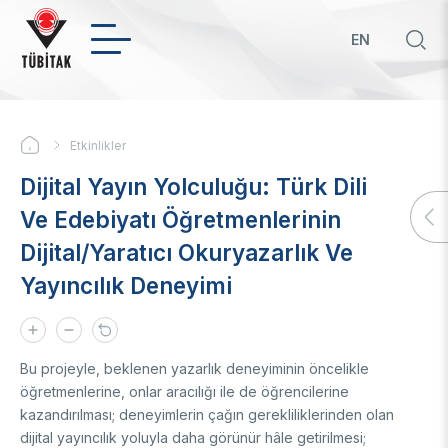
Ana
içeriğe
EN
atla
Hızl
bağ
KURUMSAL
Etkinlikler
Sayfa
Hakkımızda
Dijital Yayın Yolculuğu: Türk Dili
yolu
Biz Kimiz
Politikalar
Ve Edebiyatı Öğretmenlerinin
Yönetim Kurulu
Dijital/Yaratıcı Okuryazarlık Ve
Başkan
Öncelikli Ar-Ge ve Yenilik Konuları
Uluslararası
Üst Yönetim
Yeşil Büyüme TYH
Yayıncılık Deneyimi
Mevzuat
Öncelikli ve Kilit Teknolojilerde TYH'ler
İkili Proje Destekleri
Teknoloji Transfer Ofisi
Organizasyon Şeması
Girişimci ve Yenilikçi Üniversite Endeksi
Çok Taraflı Programlar
Strateji Belgeleri
Üniversitelerin Alan Bazlı Yetkinlik Analizi
Çerçeve Programları
Hakkımızda
Ödüller
Bu projeyle, beklenen yazarlık deneyiminin öncelikle
Mali Tablolar
Teknoloji Hazırlık Seviyesi (THS) Belirleme
Patentler
öğretmenlerine, onlar aracılığı ile de öğrencilerine
Sayılarla TÜBİTAK
BTY İstatistikleri
İlanlar
Geçmiş Yıllarda Ödül Alanlar
Yapay Zekâ
kazandırılması; deneyimlerin çağın gerekliliklerinden olan
Hizmet Envanterleri
BTY Kılavuzları
dijital yayıncılık yoluyla daha görünür hâle getirilmesi;
Kurumsal Kimlik
BTYK (Mülga)
Yapay Zekâ Politikası