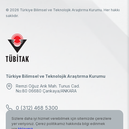
© 2026 Türkiye Bilimsel ve Teknolojik Araştırma Kurumu. Her hakkı
saklıdır.
Türkiye Bilimsel ve Teknolojik Araştırma Kurumu
Remzi Oğuz Arık Mah. Tunus Cad.
No:80 06680 Çankaya/ANKARA
0 (312) 468 5300
Sizlere daha iyi hizmet verebilmek için sitemizde çerezlere
0 (312) 298 1000
yer veriyoruz. Çerez politikamız hakkında bilgi edinmek
için
tıklayınız
.