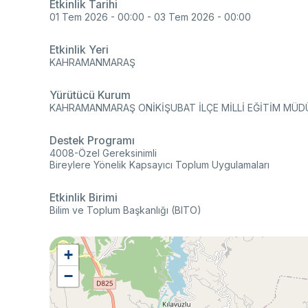
Ço
Etkinlik Tarihi
Sa
01 Tem 2026 - 00:00
-
03 Tem 2026 - 00:00
AB
Fotoğraf Arşivi
Hi
Ku
Etkinlik Yeri
KVKK Aydınlatma metni
KAHRAMANMARAŞ
Yürütücü Kurum
KAHRAMANMARAŞ ONİKİŞUBAT İLÇE MİLLİ EĞİTİM MÜ
Ge
Destek Programı
Bu
(B
4008-Özel Gereksinimli
Bireylere Yönelik Kapsayıcı Toplum Uygulamaları
Ul
(U
Etkinlik Birimi
Bilim ve Toplum Başkanlığı (BITO)
+
−