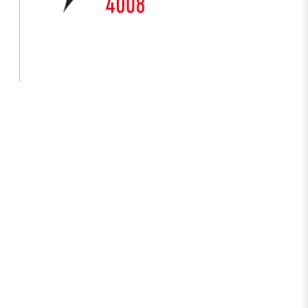
Ulusal Metroloji Enstitüsü (UME)
Uzay Teknolojileri Araştırma Enstitüsü
(UZAY)
Kutup Araştırmaları Enstitüsü (KARE)