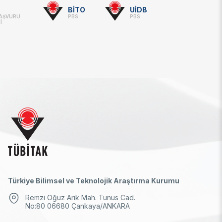
BİTO
UİDB
BAŞVURU
PBS
PBS
İ
Türkiye Bilimsel ve Teknolojik Araştırma Kurumu
Remzi Oğuz Arık Mah. Tunus Cad.
No:80 06680 Çankaya/ANKARA