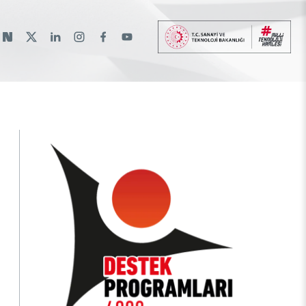
lı
lantılar
r
a Burs Programları
İkili Proje Destekleri
Raylı Ulaşım Teknolojileri Enstitüsü
Etkinlik Düzenleme
Araştırma Burs Programları
Hakkımızda
(RUTE)
gramlar
rası Burslar
Çok Taraflı Programlar
Etkinliklere Katılım
Uluslararası Burslar
Patentler
Savunma Sanayii Araştırma ve Geliştirme
rma
Çerçeve Programları
Uluslararası Destekler
İlanlar
Enstitüsü (SAGE)
TEKSEB ve TEKNOPARK
Temel Bilimler Araştırma Enstitüsü (TBAE)
üsü
Temiz Enerji, İklim Değişikliği ve
Sürdürülebilirlik Araştırma Enstitüsü
Türkiye Sanayi Sevk ve İdare Enstitüsü
(TÜSSİDE)