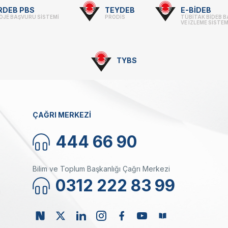
RDEB PBS
TEYDEB
E-BİDEB
OJE BAŞVURU SİSTEMİ
PRODİS
TÜBİTAK BİDEB 
VE İZLEME SİSTEM
TYBS
ÇAĞRI MERKEZİ
444 66 90
Bilim ve Toplum Başkanlığı Çağrı Merkezi
0312 222 83 99
ı