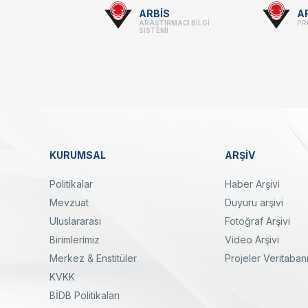
Footer
ARBİS
A
ARAŞTIRMACI BİLGİ
PR
-
SİSTEMİ
Linkler
KURUMSAL
ARŞİV
Dipnot
Politikalar
Haber Arşivi
Mevzuat
Duyuru arşivi
Uluslararası
Fotoğraf Arşivi
Birimlerimiz
Video Arşivi
Merkez & Enstitüler
Projeler Veritaban
KVKK
yal
Twitter
Linkedin
Instagram
Facebook
Youtube
Bülten
BİDB Politikaları