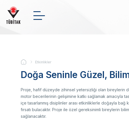
Ana
içeriğe
atla
Arama
NSosyal
Twitter
Linke
KURUMSAL
+
-
0
Etkinlikler
Sayfa
DESTEKLER
Doğa Seninle Güzel, Bili
yolu
Bi
Ul
Me
En
Yö
Ul
Bu
İk
BURSLAR
Proje, hafif düzeyde zihinsel yetersizliği olan bireylerin 
Ba
De
Ma
motor becerilerinin gelişimine katkı sağlamak amacıyla ta
AR-GE FAALİYETLERİMİZ
Üs
içe tasarlanmış disiplinler arası etkinliklerle doğayla
Me
fırsatı bulacaktır. Proje ile özel gereksinimli bireylerin bi
Or
Haber Arşivi
sağlanacaktır.
St
İki
Ma
Video Arşivi