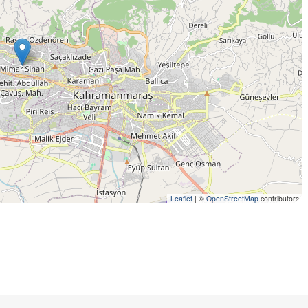
Leaflet
|
©
OpenStreetMap
contributors