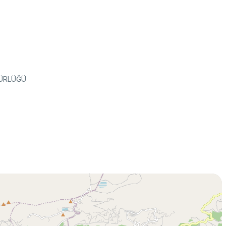
k Taraflı Programlar
BTY Kılavuzları
yılarla TÜBİTAK
 Çerçeve Programları
BTYK (Mülga)
zmet Envanterleri
Arşiv
rumsal Kimlik
DÜRLÜĞÜ
çmiş Yıllarda Ödül Alanlar
Yapay Zekâ Politikası
rsa Test ve Analiz Laboratuvarı
Üretken Yapay Zekâ Rehberi
UTAL)
usal Akademik Ağ ve Bilgi Merkezi
LAKBİM)