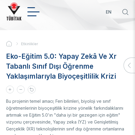
Ana
içeriğe
EN
atla
Hızl
bağ
KURUMSAL
Etkinlikler
Sayfa
Hakkımızda
Eko-Eğitim 5.0: Yapay Zekâ Ve Xr
yolu
Biz Kimiz
Politikalar
Tabanlı Sınıf Dışı Öğrenme
Yönetim Kurulu
Yaklaşımlarıyla Biyoçeşitlilik Krizi
Başkan
Öncelikli Ar-Ge ve Yenilik Konuları
Uluslararası
Üst Yönetim
Yeşil Büyüme TYH
Mevzuat
Öncelikli ve Kilit Teknolojilerde TYH'ler
İkili Proje Destekleri
Teknoloji Transfer Ofisi
Organizasyon Şeması
Girişimci ve Yenilikçi Üniversite Endeksi
Çok Taraflı Programlar
Bu projenin temel amacı; Fen bilimleri, biyoloji ve sınıf
Strateji Belgeleri
Üniversitelerin Alan Bazlı Yetkinlik Analizi
Çerçeve Programları
Hakkımızda
Ödüller
öğretmenlerinin biyoçeşitlilik krizine yönelik farkındalıklarını
Mali Tablolar
Teknoloji Hazırlık Seviyesi (THS) Belirleme
Patentler
artırmak ve Eğitim 5.0'ın "daha iyi bir gezegen için eğitim"
Sayılarla TÜBİTAK
BTY İstatistikleri
İlanlar
Geçmiş Yıllarda Ödül Alanlar
vizyonu çerçevesinde, Yapay zeka (YZ) ve Genişletilmiş
Yapay Zekâ
Hizmet Envanterleri
BTY Kılavuzları
Gerçeklik (XR) teknolojilerinin sınıf dışı öğrenme ortamlarına
Kurumsal Kimlik
BTYK (Mülga)
Yapay Zekâ Politikası