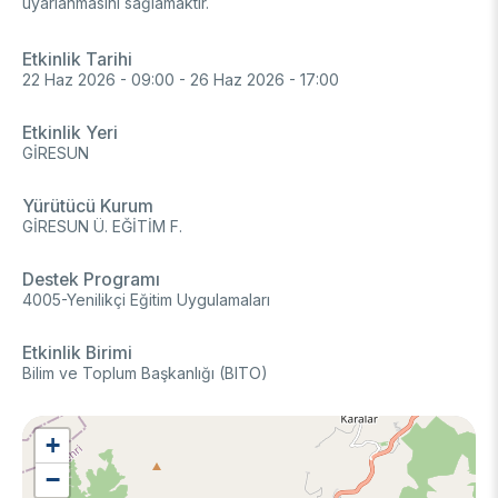
uyarlanmasını sağlamaktır.
DESTEKLER
Arşiv
Üretken Yapay Zekâ Rehberi
Etkinlik Tarihi
Akademik
22 Haz 2026 - 09:00
-
26 Haz 2026 - 17:00
Ulusal Programlar
Etkinlik Yeri
Sanayi
Uluslararası Programlar
GİRESUN
Ulusal Programlar
Bilim & Toplum
Uluslararası Programlar
Yürütücü Kurum
GİRESUN Ü. EĞİTİM F.
Ulusal Programlar
Bilimsel Etkinlik
Uluslararası Programlar
Destek Programı
Etkinlik Düzenleme
Uluslararası İş Birlikleri
4005-Yenilikçi Eğitim Uygulamaları
Etkinliklere Katılım
Uluslararası Destekler
İkili İş Birliği Programları
Etkinlik Birimi
BURSLAR
Çok Taraflı Programlar
Bilim ve Toplum Başkanlığı (BITO)
AB Çerçeve Programları
Lisans / Önlisans
+
Mentorluk Desteği Programı
Lisansüstü
−
Burs Programları