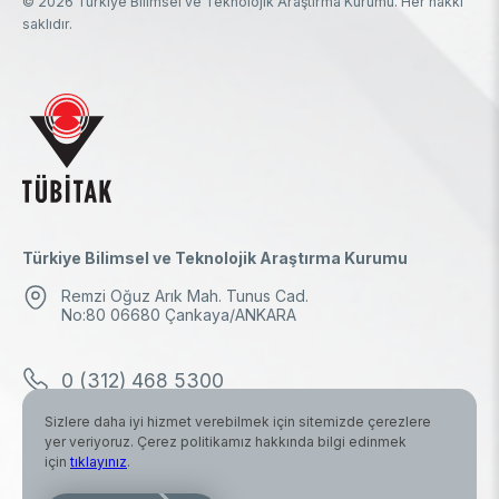
© 2026 Türkiye Bilimsel ve Teknolojik Araştırma Kurumu. Her hakkı
saklıdır.
Türkiye Bilimsel ve Teknolojik Araştırma Kurumu
Remzi Oğuz Arık Mah. Tunus Cad.
No:80 06680 Çankaya/ANKARA
0 (312) 468 5300
Sizlere daha iyi hizmet verebilmek için sitemizde çerezlere
0 (312) 298 1000
yer veriyoruz. Çerez politikamız hakkında bilgi edinmek
için
tıklayınız
.
tubitak.baskanlik@tubitak.hs03.kep.tr