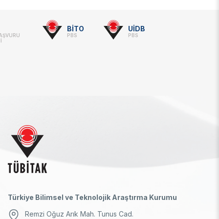
BİTO
UİDB
BAŞVURU
PBS
PBS
İ
Türkiye Bilimsel ve Teknolojik Araştırma Kurumu
Remzi Oğuz Arık Mah. Tunus Cad.