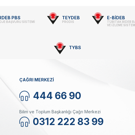
RDEB PBS
TEYDEB
E-BİDEB
OJE BAŞVURU SİSTEMİ
PRODİS
TÜBİTAK BİDEB 
VE İZLEME SİSTEM
TYBS
ÇAĞRI MERKEZİ
444 66 90
Bilim ve Toplum Başkanlığı Çağrı Merkezi
0312 222 83 99
ı