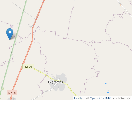
Leaflet
|
©
OpenStreetMap
contributors