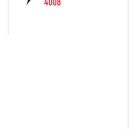
Ulusal Metroloji Enstitüsü (UME)
Uzay Teknolojileri Araştırma Enstitüsü
(UZAY)
Kutup Araştırmaları Enstitüsü (KARE)