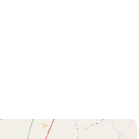
k Taraflı Programlar
BTY Kılavuzları
yılarla TÜBİTAK
 Çerçeve Programları
BTYK (Mülga)
zmet Envanterleri
Arşiv
rumsal Kimlik
çmiş Yıllarda Ödül Alanlar
Yapay Zekâ Politikası
rsa Test ve Analiz Laboratuvarı
Üretken Yapay Zekâ Rehberi
UTAL)
usal Akademik Ağ ve Bilgi Merkezi
LAKBİM)