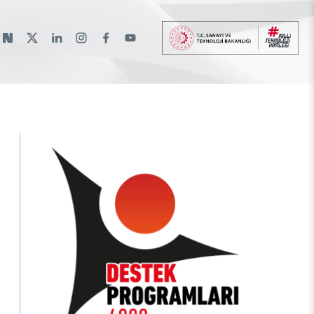
lı
lantılar
r
a Burs Programları
İkili Proje Destekleri
Raylı Ulaşım Teknolojileri Enstitüsü
Etkinlik Düzenleme
Araştırma Burs Programları
Hakkımızda
(RUTE)
gramlar
rası Burslar
Çok Taraflı Programlar
Etkinliklere Katılım
Uluslararası Burslar
Patentler
Savunma Sanayii Araştırma ve Geliştirme
rma
Çerçeve Programları
Uluslararası Destekler
İlanlar
Enstitüsü (SAGE)
TEKSEB ve TEKNOPARK
Temel Bilimler Araştırma Enstitüsü (TBAE)
üsü
Temiz Enerji, İklim Değişikliği ve
Sürdürülebilirlik Araştırma Enstitüsü
Türkiye Sanayi Sevk ve İdare Enstitüsü
(TÜSSİDE)