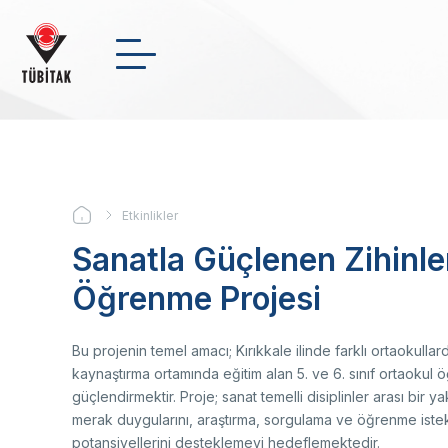
Ana
içeriğe
atla
Arama
NSosyal
Twitter
Linke
KURUMSAL
+
-
0
Etkinlikler
Sayfa
DESTEKLER
Sanatla Güçlenen Zihinler
yolu
Bi
Ul
Me
En
Öğrenme Projesi
Yö
Ul
Bu
İk
BURSLAR
Ba
De
Ma
AR-GE FAALİYETLERİMİZ
Üs
Bu projenin temel amacı; Kırıkkale ilinde farklı ortaokull
Me
kaynaştırma ortamında eğitim alan 5. ve 6. sınıf ortaokul ö
Or
güçlendirmektir. Proje; sanat temelli disiplinler arası bir ya
Haber Arşivi
St
merak duygularını, araştırma, sorgulama ve öğrenme istekler
İki
Ma
potansiyellerini desteklemeyi hedeflemektedir.
Video Arşivi