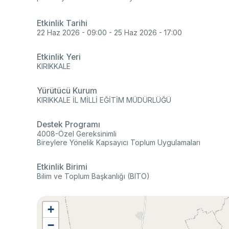
Ço
Sa
AB
Fotoğraf Arşivi
Hi
Etkinlik Tarihi
22 Haz 2026 - 09:00
-
25 Haz 2026 - 17:00
Ku
KVKK Aydınlatma metni
Etkinlik Yeri
KIRIKKALE
Yürütücü Kurum
Ge
KIRIKKALE İL MİLLİ EĞİTİM MÜDÜRLÜĞÜ
Bu
(B
Destek Programı
Ul
(U
4008-Özel Gereksinimli
Bireylere Yönelik Kapsayıcı Toplum Uygulamaları
Etkinlik Birimi
Bilim ve Toplum Başkanlığı (BITO)
+
−