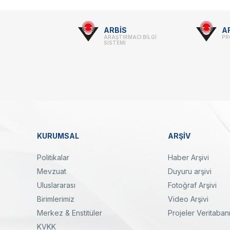
Footer
ARBİS
A
ARAŞTIRMACI BİLGİ
PR
-
SİSTEMİ
Linkler
KURUMSAL
ARŞİV
Dipnot
Politikalar
Haber Arşivi
Mevzuat
Duyuru arşivi
Uluslararası
Fotoğraf Arşivi
Birimlerimiz
Video Arşivi
Merkez & Enstitüler
Projeler Veritaban
KVKK