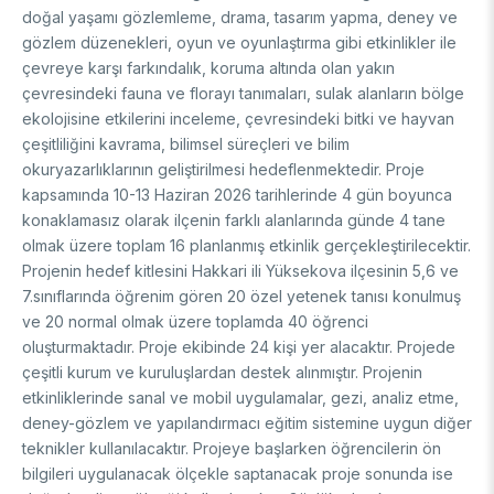
doğal yaşamı gözlemleme, drama, tasarım yapma, deney ve
DESTEKLER
Arşiv
Üretken Yapay Zekâ Rehberi
gözlem düzenekleri, oyun ve oyunlaştırma gibi etkinlikler ile
çevreye karşı farkındalık, koruma altında olan yakın
Akademik
çevresindeki fauna ve florayı tanımaları, sulak alanların bölge
ekolojisine etkilerini inceleme, çevresindeki bitki ve hayvan
Ulusal Programlar
Sanayi
çeşitliliğini kavrama, bilimsel süreçleri ve bilim
Uluslararası Programlar
okuryazarlıklarının geliştirilmesi hedeflenmektedir. Proje
Ulusal Programlar
Bilim & Toplum
kapsamında 10-13 Haziran 2026 tarihlerinde 4 gün boyunca
Uluslararası Programlar
konaklamasız olarak ilçenin farklı alanlarında günde 4 tane
Ulusal Programlar
Bilimsel Etkinlik
olmak üzere toplam 16 planlanmış etkinlik gerçekleştirilecektir.
Uluslararası Programlar
Projenin hedef kitlesini Hakkari ili Yüksekova ilçesinin 5,6 ve
Etkinlik Düzenleme
7.sınıflarında öğrenim gören 20 özel yetenek tanısı konulmuş
Uluslararası İş Birlikleri
Etkinliklere Katılım
ve 20 normal olmak üzere toplamda 40 öğrenci
Uluslararası Destekler
İkili İş Birliği Programları
oluşturmaktadır. Proje ekibinde 24 kişi yer alacaktır. Projede
BURSLAR
Çok Taraflı Programlar
çeşitli kurum ve kuruluşlardan destek alınmıştır. Projenin
AB Çerçeve Programları
etkinliklerinde sanal ve mobil uygulamalar, gezi, analiz etme,
Lisans / Önlisans
deney-gözlem ve yapılandırmacı eğitim sistemine uygun diğer
teknikler kullanılacaktır. Projeye başlarken öğrencilerin ön
Mentorluk Desteği Programı
Lisansüstü
bilgileri uygulanacak ölçekle saptanacak proje sonunda ise
Burs Programları