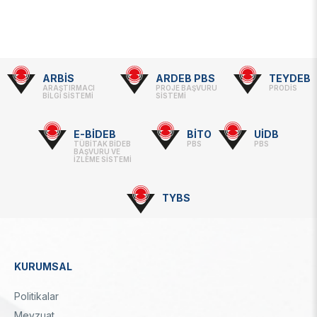
ARBİS
ARDEB PBS
TEYDEB
Footer
ARAŞTIRMACI
PROJE BAŞVURU
PRODİS
BİLGİ SİSTEMİ
SİSTEMİ
-
Linkler
E-BİDEB
BİTO
UİDB
TÜBİTAK BİDEB
PBS
PBS
BAŞVURU VE
İZLEME SİSTEMİ
TYBS
KURUMSAL
Dipnot
Politikalar
Mevzuat