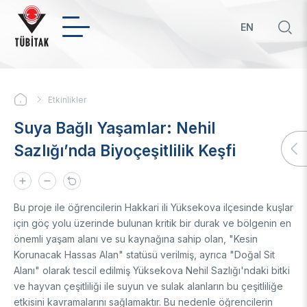
Ana
içeriğe
EN
atla
Hızl
bağ
KURUMSAL
Etkinlikler
Sayfa
Hakkımızda
Suya Bağlı Yaşamlar: Nehil
yolu
Biz Kimiz
Politikalar
Sazlığı’nda Biyoçeşitlilik Keşfi
Yönetim Kurulu
Başkan
Öncelikli Ar-Ge ve Yenilik Konuları
Uluslararası
Üst Yönetim
Yeşil Büyüme TYH
Mevzuat
Öncelikli ve Kilit Teknolojilerde TYH'ler
İkili Proje Destekleri
Bu proje ile öğrencilerin Hakkari ili Yüksekova ilçesinde kuşlar
Teknoloji Transfer Ofisi
Organizasyon Şeması
Girişimci ve Yenilikçi Üniversite Endeksi
Çok Taraflı Programlar
için göç yolu üzerinde bulunan kritik bir durak ve bölgenin en
Strateji Belgeleri
Üniversitelerin Alan Bazlı Yetkinlik Analizi
Çerçeve Programları
Hakkımızda
önemli yaşam alanı ve su kaynağına sahip olan, "Kesin
Ödüller
Korunacak Hassas Alan" statüsü verilmiş, ayrıca "Doğal Sit
Mali Tablolar
Teknoloji Hazırlık Seviyesi (THS) Belirleme
Patentler
Alanı" olarak tescil edilmiş Yüksekova Nehil Sazlığı'ndaki bitki
Sayılarla TÜBİTAK
BTY İstatistikleri
İlanlar
Geçmiş Yıllarda Ödül Alanlar
Yapay Zekâ
ve hayvan çeşitliliği ile suyun ve sulak alanların bu çeşitliliğe
Hizmet Envanterleri
BTY Kılavuzları
etkisini kavramalarını sağlamaktır. Bu nedenle öğrencilerin
Kurumsal Kimlik
BTYK (Mülga)
Yapay Zekâ Politikası