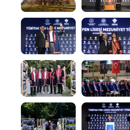
Ço
Sa
AB
Fotoğraf Arşivi
Hi
Ku
KVKK Aydınlatma metni
Ge
Bu
(B
Ul
(U