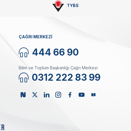
TYBS
ÇAĞRI MERKEZİ
444 66 90
Bilim ve Toplum Başkanlığı Çağrı Merkezi
0312 222 83 99
ı