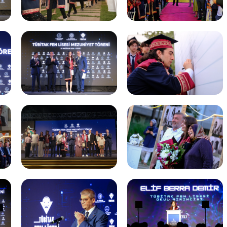
k Taraflı Programlar
BTY Kılavuzları
yılarla TÜBİTAK
 Çerçeve Programları
BTYK (Mülga)
zmet Envanterleri
Arşiv
rumsal Kimlik
çmiş Yıllarda Ödül Alanlar
Yapay Zekâ Politikası
rsa Test ve Analiz Laboratuvarı
Üretken Yapay Zekâ Rehberi
UTAL)
usal Akademik Ağ ve Bilgi Merkezi
LAKBİM)