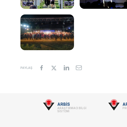
PAYLAŞ
Footer
ARBİS
A
ARAŞTIRMACI BİLGİ
PR
-
SİSTEMİ
Linkler