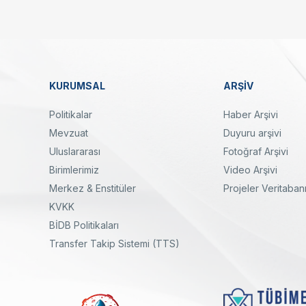
KURUMSAL
ARŞİV
Dipnot
Politikalar
Haber Arşivi
Mevzuat
Duyuru arşivi
Uluslararası
Fotoğraf Arşivi
Birimlerimiz
Video Arşivi
Merkez & Enstitüler
Projeler Veritaban
KVKK
yal
Twitter
Linkedin
Instagram
Facebook
Youtube
Bülten
BİDB Politikaları
Transfer Takip Sistemi (TTS)