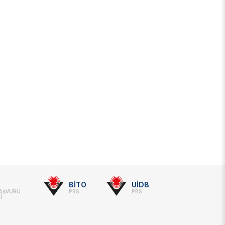
BİTO
UİDB
BAŞVURU
PBS
PBS
İ