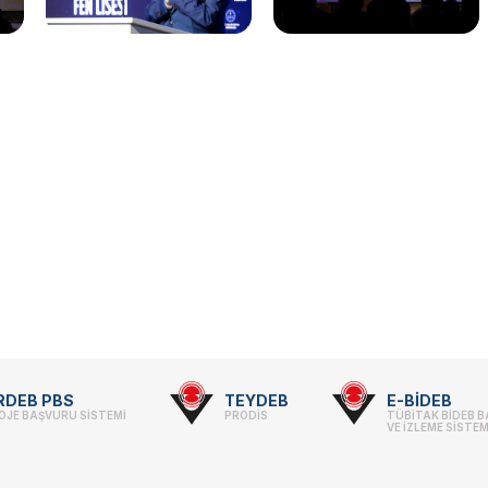
RDEB PBS
TEYDEB
E-BİDEB
OJE BAŞVURU SİSTEMİ
PRODİS
TÜBİTAK BİDEB 
VE İZLEME SİSTEM