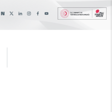
lı
lantılar
r
a Burs Programları
İkili Proje Destekleri
Raylı Ulaşım Teknolojileri Enstitüsü
Etkinlik Düzenleme
Araştırma Burs Programları
Hakkımızda
(RUTE)
gramlar
rası Burslar
Çok Taraflı Programlar
Etkinliklere Katılım
Uluslararası Burslar
Patentler
Savunma Sanayii Araştırma ve Geliştirme
rma
Çerçeve Programları
Uluslararası Destekler
İlanlar
Enstitüsü (SAGE)
TEKSEB ve TEKNOPARK
Temel Bilimler Araştırma Enstitüsü (TBAE)
üsü
Temiz Enerji, İklim Değişikliği ve
Sürdürülebilirlik Araştırma Enstitüsü
Türkiye Sanayi Sevk ve İdare Enstitüsü
(TÜSSİDE)