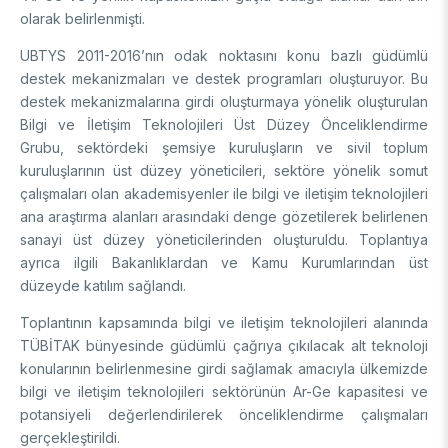
olarak belirlenmişti.
Destek Programları
Eğitim Burs Programları
Doktora Sonrası
Araştırma Burs Programları
UBTYS 2011-2016’nın odak noktasını konu bazlı güdümlü
Uluslararası Burslar
Araştırma Burs Programları
destek mekanizmaları ve destek programları oluşturuyor. Bu
Uluslararası
Uluslararası Burslar
destek mekanizmalarına girdi oluşturmaya yönelik oluşturulan
Araştırma Burs Programları
Bilgi ve İletişim Teknolojileri Üst Düzey Önceliklendirme
AR-GE FAALİYETLERİMİZ
Uluslararası Burslar
Grubu, sektördeki şemsiye kuruluşların ve sivil toplum
kuruluşlarının üst düzey yöneticileri, sektöre yönelik somut
çalışmaları olan akademisyenler ile bilgi ve iletişim teknolojileri
MAM
ana araştırma alanları arasındaki denge gözetilerek belirlenen
Enerji Teknolojileri
sanayi üst düzey yöneticilerinden oluşturuldu. Toplantıya
BİLGEM
ayrıca ilgili Bakanlıklardan ve Kamu Kurumlarından üst
İklim ve Yaşam Bilimleri
düzeyde katılım sağlandı.
Malzeme ve Proses Teknolojileri
Bilişim Teknolojileri Enstitüsü (BTE)
AR-GE Birimleri
Siber Güvenlik Enstitüsü (SGE)
Toplantının kapsamında bilgi ve iletişim teknolojileri alanında
Ulusal Elektronik ve Kriptoloji Araştırma Enstitüsü (UEKAE)
Raylı Ulaşım Teknolojileri Enstitüsü (RUTE)
TÜBİTAK bünyesinde güdümlü çağrıya çıkılacak alt teknoloji
AR-GE Kolaylık Birimleri
Yapay Zekâ Enstitüsü (YZE)
Savunma Sanayii Araştırma ve Geliştirme Enstitüsü (SAGE)
konularının belirlenmesine girdi sağlamak amacıyla ülkemizde
Yazılım Teknolojileri Araştırma Enstitüsü (YTE)
TEKSEB ve TEKNOPARK
Bursa Test ve Analiz Laboratuvarı (BUTAL)
bilgi ve iletişim teknolojileri sektörünün Ar-Ge kapasitesi ve
Haber Arşivi
İleri Teknolojiler Araştırma Enstitüsü (İLTAREN)
Temel Bilimler Araştırma Enstitüsü (TBAE)
Ulusal Akademik Ağ ve Bilgi Merkezi (ULAKBİM)
potansiyeli değerlendirilerek önceliklendirme çalışmaları
gerçekleştirildi.
Temiz Enerji, İklim Değişikliği ve Sürdürülebilirlik Araştırma