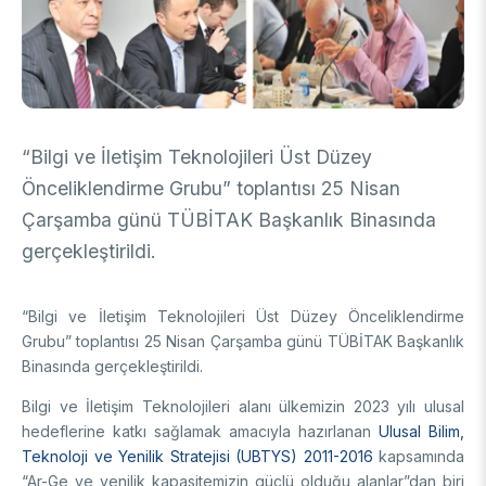
DESTEKLER
Arşiv
Üretken Yapay Zekâ Rehberi
Akademik
Ulusal Programlar
Sanayi
Uluslararası Programlar
“Bilgi ve İletişim Teknolojileri Üst Düzey
Ulusal Programlar
Bilim & Toplum
Önceliklendirme Grubu” toplantısı 25 Nisan
Uluslararası Programlar
Çarşamba günü TÜBİTAK Başkanlık Binasında
Ulusal Programlar
Bilimsel Etkinlik
gerçekleştirildi.
Uluslararası Programlar
Etkinlik Düzenleme
Uluslararası İş Birlikleri
Etkinliklere Katılım
“Bilgi ve İletişim Teknolojileri Üst Düzey Önceliklendirme
Uluslararası Destekler
İkili İş Birliği Programları
Grubu” toplantısı 25 Nisan Çarşamba günü TÜBİTAK Başkanlık
BURSLAR
Çok Taraflı Programlar
Binasında gerçekleştirildi.
AB Çerçeve Programları
Bilgi ve İletişim Teknolojileri alanı ülkemizin 2023 yılı ulusal
Lisans / Önlisans
hedeflerine katkı sağlamak amacıyla hazırlanan
Ulusal Bilim,
Mentorluk Desteği Programı
Teknoloji ve Yenilik Stratejisi (UBTYS) 2011-2016
kapsamında
Lisansüstü
Burs Programları
“Ar-Ge ve yenilik kapasitemizin güçlü olduğu alanlar”dan biri