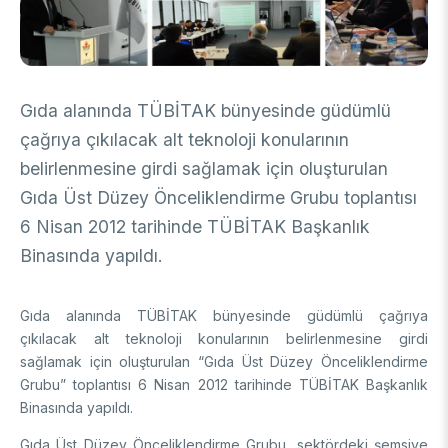
DESTEKLER
Arşiv
Üretken Yapay Zekâ Rehberi
Akademik
Ulusal Programlar
Gıda alanında TÜBİTAK bünyesinde güdümlü
Sanayi
Uluslararası Programlar
çağrıya çıkılacak alt teknoloji konularının
Ulusal Programlar
belirlenmesine girdi sağlamak için oluşturulan
Bilim & Toplum
Uluslararası Programlar
Gıda Üst Düzey Önceliklendirme Grubu toplantısı
Ulusal Programlar
Bilimsel Etkinlik
6 Nisan 2012 tarihinde TÜBİTAK Başkanlık
Uluslararası Programlar
Binasında yapıldı.
Etkinlik Düzenleme
Uluslararası İş Birlikleri
Etkinliklere Katılım
Uluslararası Destekler
İkili İş Birliği Programları
Gıda alanında TÜBİTAK bünyesinde güdümlü çağrıya
BURSLAR
Çok Taraflı Programlar
çıkılacak alt teknoloji konularının belirlenmesine girdi
AB Çerçeve Programları
sağlamak için oluşturulan “Gıda Üst Düzey Önceliklendirme
Lisans / Önlisans
Grubu” toplantısı 6 Nisan 2012 tarihinde TÜBİTAK Başkanlık
Binasında yapıldı.
Mentorluk Desteği Programı
Lisansüstü
Burs Programları
Gıda Üst Düzey Önceliklendirme Grubu, sektördeki şemsiye