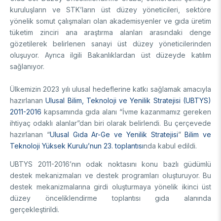
Destek Programları
Eğitim Burs Programları
kuruluşların ve STK’ların üst düzey yöneticileri, sektöre
Doktora Sonrası
yönelik somut çalışmaları olan akademisyenler ve gıda üretim
Araştırma Burs Programları
tüketim zinciri ana araştırma alanları arasındaki denge
Uluslararası Burslar
Araştırma Burs Programları
Uluslararası
gözetilerek belirlenen sanayi üst düzey yöneticilerinden
Uluslararası Burslar
oluşuyor. Ayrıca ilgili Bakanlıklardan üst düzeyde katılım
Araştırma Burs Programları
sağlanıyor.
AR-GE FAALİYETLERİMİZ
Uluslararası Burslar
Ülkemizin 2023 yılı ulusal hedeflerine katkı sağlamak amacıyla
MAM
hazırlanan
Ulusal Bilim, Teknoloji ve Yenilik Stratejisi (UBTYS)
2011-2016
kapsamında gıda alanı “İvme kazanmamız gereken
Enerji Teknolojileri
BİLGEM
ihtiyaç odaklı alanlar”dan biri olarak belirlendi. Bu çerçevede
İklim ve Yaşam Bilimleri
hazırlanan “
Ulusal Gıda Ar-Ge ve Yenilik Stratejisi
”
Bilim ve
Malzeme ve Proses Teknolojileri
Bilişim Teknolojileri Enstitüsü (BTE)
Teknoloji Yüksek Kurulu’nun 23. toplantısı
nda kabul edildi.
AR-GE Birimleri
Siber Güvenlik Enstitüsü (SGE)
UBTYS 2011-2016’nın odak noktasını konu bazlı güdümlü
Ulusal Elektronik ve Kriptoloji Araştırma Enstitüsü (UEKAE)
Raylı Ulaşım Teknolojileri Enstitüsü (RUTE)
AR-GE Kolaylık Birimleri
destek mekanizmaları ve destek programları oluşturuyor. Bu
Yapay Zekâ Enstitüsü (YZE)
Savunma Sanayii Araştırma ve Geliştirme Enstitüsü (SAGE)
destek mekanizmalarına girdi oluşturmaya yönelik ikinci üst
Yazılım Teknolojileri Araştırma Enstitüsü (YTE)
TEKSEB ve TEKNOPARK
Bursa Test ve Analiz Laboratuvarı (BUTAL)
düzey önceliklendirme toplantısı gıda alanında
Haber Arşivi
İleri Teknolojiler Araştırma Enstitüsü (İLTAREN)
Temel Bilimler Araştırma Enstitüsü (TBAE)
Ulusal Akademik Ağ ve Bilgi Merkezi (ULAKBİM)
gerçekleştirildi.
Temiz Enerji, İklim Değişikliği ve Sürdürülebilirlik Araştırma