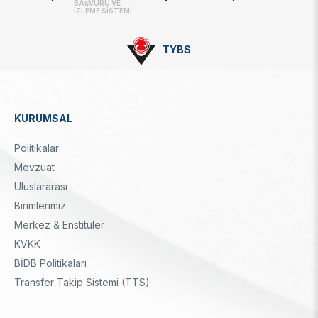
BAŞVURU VE
İZLEME SİSTEMİ
TYBS
KURUMSAL
Dipnot
Politikalar
Mevzuat
Uluslararası
Birimlerimiz
Merkez & Enstitüler
KVKK
BİDB Politikaları
Transfer Takip Sistemi (TTS)