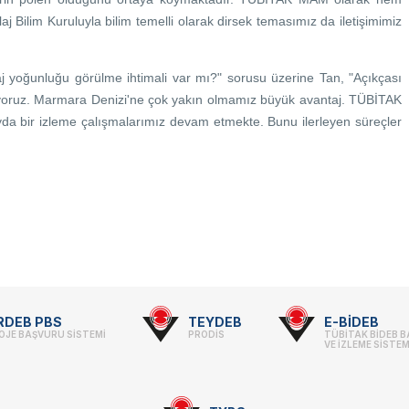
aj Bilim Kuruluyla bilim temelli olarak dirsek temasımız da iletişimimiz
j yoğunluğu görülme ihtimali var mı?" sorusu üzerine Tan, "Açıkçası
riyoruz. Marmara Denizi'ne çok yakın olmamız büyük avantaj. TÜBİTAK
a bir izleme çalışmalarımız devam etmekte. Bunu ilerleyen süreçler
RDEB PBS
TEYDEB
E-BİDEB
OJE BAŞVURU SİSTEMİ
PRODİS
TÜBİTAK BİDEB 
VE İZLEME SİSTEM