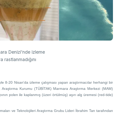
k Taraflı Programlar
BTY Kılavuzları
yılarla TÜBİTAK
 Çerçeve Programları
BTYK (Mülga)
zmet Envanterleri
Arşiv
rumsal Kimlik
çmiş Yıllarda Ödül Alanlar
Yapay Zekâ Politikası
ra Denizi’nde izleme
rsa Test ve Analiz Laboratuvarı
Üretken Yapay Zekâ Rehberi
UTAL)
ya rastlanmadığını
usal Akademik Ağ ve Bilgi Merkezi
LAKBİM)
 8-20 Nisan'da izleme çalışması yapan araştırmacılar herhangi bir
lojik Araştırma Kurumu (TÜBİTAK) Marmara Araştırma Merkezi (MAM)
nın polen ile kaplanmış (üzeri örtülmüş) aşırı alg üremesi (red-tide)
arı ve Teknolojileri Araştırma Grubu Lideri İbrahim Tan tarafından