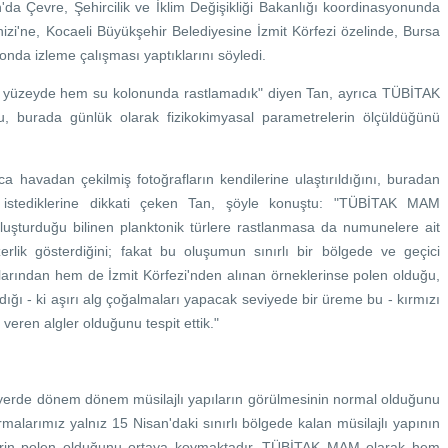
 Çevre, Şehircilik ve İklim Değişikliği Bakanlığı koordinasyonunda
'ne, Kocaeli Büyükşehir Belediyesine İzmit Körfezi özelinde, Bursa
nda izleme çalışması yaptıklarını söyledi.
em yüzeyde hem su kolonunda rastlamadık" diyen Tan, ayrıca TÜBİTAK
u, burada günlük olarak fizikokimyasal parametrelerin ölçüldüğünü
 havadan çekilmiş fotoğrafların kendilerine ulaştırıldığını, buradan
ni istediklerine dikkati çeken Tan, şöyle konuştu: "TÜBİTAK MAM
 oluşturduğu bilinen planktonik türlere rastlanmasa da numunelere ait
zerlik gösterdiğini; fakat bu oluşumun sınırlı bir bölgede ve geçici
arından hem de İzmit Körfezi'nden alınan örneklerinse polen olduğu,
ndığı - ki aşırı alg çoğalmaları yapacak seviyede bir üreme bu - kırmızı
eren algler olduğunu tespit ettik."
 yerde dönem dönem müsilajlı yapıların görülmesinin normal olduğunu
malarımız yalnız 15 Nisan'daki sınırlı bölgede kalan müsilajlı yapının
lerin polen olduğunu ortaya koymaktadır. TÜBİTAK MAM olarak hem