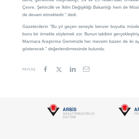
Çevre, Şehircilik ve İklim Değişikliği Bakanlığı hem de Müsil
de devam etmektedir." dedi.
Gazetecilerin "Bu yıl geçen seneyle benzer boyutta müsila
bunu bir örnekle söylemek zor. Bunun takibini gerçekleşti
Marmara Araştırma Gemimizle her mevsim bazen de iki ayd
gösterecek." değerlendirmesinde bulundu.
PAYLAŞ
Footer
ARBİS
A
ARAŞTIRMACI BİLGİ
PR
-
SİSTEMİ
Linkler