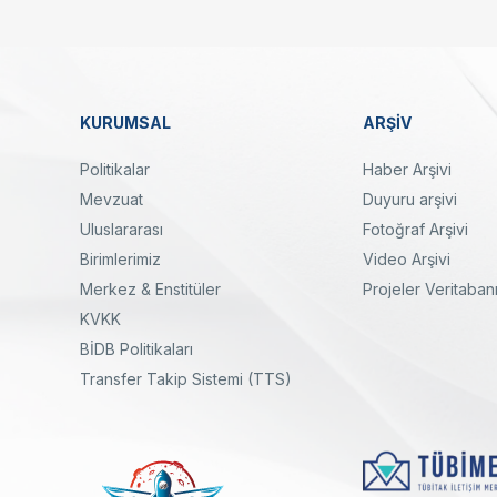
KURUMSAL
ARŞİV
Dipnot
Politikalar
Haber Arşivi
Mevzuat
Duyuru arşivi
Uluslararası
Fotoğraf Arşivi
Birimlerimiz
Video Arşivi
Merkez & Enstitüler
Projeler Veritaban
KVKK
yal
Twitter
Linkedin
Instagram
Facebook
Youtube
Bülten
BİDB Politikaları
Transfer Takip Sistemi (TTS)