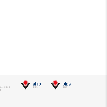
BİTO
UİDB
BAŞVURU
PBS
PBS
İ