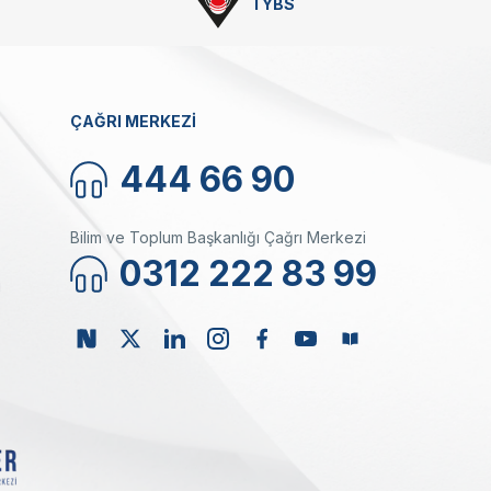
TYBS
ÇAĞRI MERKEZİ
444 66 90
Bilim ve Toplum Başkanlığı Çağrı Merkezi
0312 222 83 99
ı