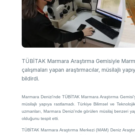
Ço
Sa
AB
Fotoğraf Arşivi
Hi
Ku
KVKK Aydınlatma metni
Ge
TÜBİTAK Marmara Araştırma Gemisiyle Marma
Bu
(B
çalışmaları yapan araştırmacılar, müsilajlı yapı
Ul
bildirdi.
(U
Marmara Denizi'nde TÜBİTAK Marmara Araştırma Gemisi'yle
müsilajlı yapıya rastlamadı. Türkiye Bilimsel ve Tekno
uzmanları, Marmara Denizi’nde görülen müsilaj benzeri yapı
olduğunu tespit etti.
TÜBİTAK Marmara Araştırma Merkezi (MAM) Deniz Araştırmal