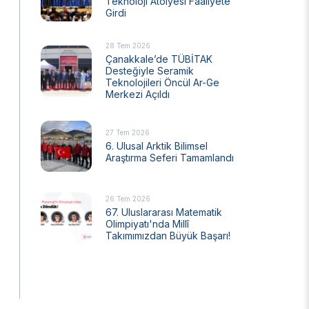
Teknoloji Atölyesi Faaliyete
Girdi
Ulusal Metroloji Enstitüsü (UME)
Uzay Teknolojileri Araştırma Enstitüsü
(UZAY)
28 Tem 2026
Çanakkale’de TÜBİTAK
Kutup Araştırmaları Enstitüsü (KARE)
Desteğiyle Seramik
Teknolojileri Öncül Ar-Ge
Merkezi Açıldı
27 Tem 2026
6. Ulusal Arktik Bilimsel
Araştırma Seferi Tamamlandı
26 Tem 2026
67. Uluslararası Matematik
Olimpiyatı'nda Millî
Takımımızdan Büyük Başarı!