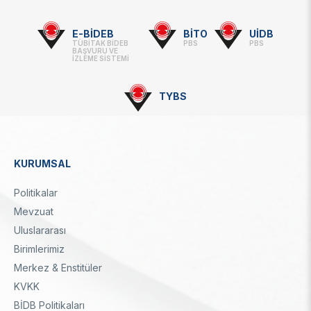
-
Linkler
E-BİDEB
BİTO
UİDB
TÜBİTAK BİDEB
PBS
PBS
BAŞVURU VE
İZLEME SİSTEMİ
TYBS
KURUMSAL
Dipnot
Politikalar
Mevzuat
Uluslararası
Birimlerimiz
Merkez & Enstitüler
KVKK
BİDB Politikaları