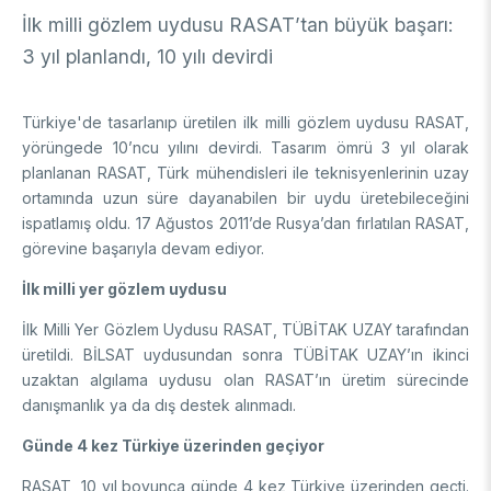
İlk milli gözlem uydusu RASAT’tan büyük başarı:
DESTEKLER
Arşiv
Üretken Yapay Zekâ Rehberi
3 yıl planlandı, 10 yılı devirdi
Akademik
Ulusal Programlar
Türkiye'de tasarlanıp üretilen ilk milli gözlem uydusu RASAT,
Sanayi
Uluslararası Programlar
yörüngede 10’ncu yılını devirdi. Tasarım ömrü 3 yıl olarak
planlanan RASAT, Türk mühendisleri ile teknisyenlerinin uzay
Ulusal Programlar
Bilim & Toplum
ortamında uzun süre dayanabilen bir uydu üretebileceğini
Uluslararası Programlar
ispatlamış oldu. 17 Ağustos 2011’de Rusya’dan fırlatılan RASAT,
Ulusal Programlar
Bilimsel Etkinlik
görevine başarıyla devam ediyor.
Uluslararası Programlar
Etkinlik Düzenleme
İlk milli yer gözlem uydusu
Uluslararası İş Birlikleri
Etkinliklere Katılım
İlk Milli Yer Gözlem Uydusu RASAT, TÜBİTAK UZAY tarafından
Uluslararası Destekler
İkili İş Birliği Programları
üretildi. BİLSAT uydusundan sonra TÜBİTAK UZAY’ın ikinci
BURSLAR
Çok Taraflı Programlar
uzaktan algılama uydusu olan RASAT’ın üretim sürecinde
AB Çerçeve Programları
danışmanlık ya da dış destek alınmadı.
Lisans / Önlisans
Günde 4 kez Türkiye üzerinden geçiyor
Mentorluk Desteği Programı
Lisansüstü
Burs Programları
RASAT, 10 yıl boyunca günde 4 kez Türkiye üzerinden geçti.