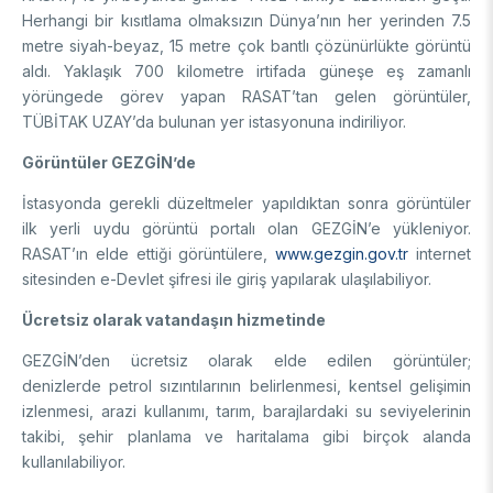
Herhangi bir kısıtlama olmaksızın Dünya’nın her yerinden 7.5
Destek Programları
Eğitim Burs Programları
Doktora Sonrası
metre siyah-beyaz, 15 metre çok bantlı çözünürlükte görüntü
Araştırma Burs Programları
aldı. Yaklaşık 700 kilometre irtifada güneşe eş zamanlı
Uluslararası Burslar
Araştırma Burs Programları
Uluslararası
yörüngede görev yapan RASAT’tan gelen görüntüler,
Uluslararası Burslar
TÜBİTAK UZAY’da bulunan yer istasyonuna indiriliyor.
Araştırma Burs Programları
AR-GE FAALİYETLERİMİZ
Uluslararası Burslar
Görüntüler GEZGİN’de
İstasyonda gerekli düzeltmeler yapıldıktan sonra görüntüler
MAM
ilk yerli uydu görüntü portalı olan GEZGİN’e yükleniyor.
RASAT’ın elde ettiği görüntülere,
www.gezgin.gov.tr
internet
Enerji Teknolojileri
BİLGEM
sitesinden e-Devlet şifresi ile giriş yapılarak ulaşılabiliyor.
İklim ve Yaşam Bilimleri
Malzeme ve Proses Teknolojileri
Bilişim Teknolojileri Enstitüsü (BTE)
Ücretsiz olarak vatandaşın hizmetinde
AR-GE Birimleri
Siber Güvenlik Enstitüsü (SGE)
GEZGİN’den ücretsiz olarak elde edilen görüntüler;
Ulusal Elektronik ve Kriptoloji Araştırma Enstitüsü (UEKAE)
Raylı Ulaşım Teknolojileri Enstitüsü (RUTE)
AR-GE Kolaylık Birimleri
denizlerde petrol sızıntılarının belirlenmesi, kentsel gelişimin
Yapay Zekâ Enstitüsü (YZE)
Savunma Sanayii Araştırma ve Geliştirme Enstitüsü (SAGE)
izlenmesi, arazi kullanımı, tarım, barajlardaki su seviyelerinin
Yazılım Teknolojileri Araştırma Enstitüsü (YTE)
TEKSEB ve TEKNOPARK
Bursa Test ve Analiz Laboratuvarı (BUTAL)
takibi, şehir planlama ve haritalama gibi birçok alanda
Haber Arşivi
İleri Teknolojiler Araştırma Enstitüsü (İLTAREN)
Temel Bilimler Araştırma Enstitüsü (TBAE)
Ulusal Akademik Ağ ve Bilgi Merkezi (ULAKBİM)
kullanılabiliyor.
Temiz Enerji, İklim Değişikliği ve Sürdürülebilirlik Araştırma