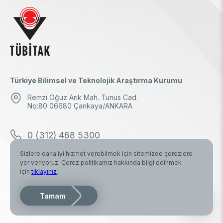
Türkiye Bilimsel ve Teknolojik Araştırma Kurumu
Remzi Oğuz Arık Mah. Tunus Cad.
No:80 06680 Çankaya/ANKARA
0 (312) 468 5300
Sizlere daha iyi hizmet verebilmek için sitemizde çerezlere
0 (312) 298 1000
yer veriyoruz. Çerez politikamız hakkında bilgi edinmek
için
tıklayınız
.
tubitak.baskanlik@tubitak.hs03.kep.tr
Tamam