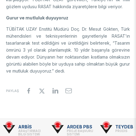
gözlem uydusu RASAT hakkında ziyaretçilere bilgi veriyor.
Gurur ve mutluluk duyuyoruz
TÜBİTAK UZAY Enstitü Müdürü Doç. Dr. Mesut Gökten, Türk
mühendisleri ve teknisyenlerinin gayretleriyle RASAT’ın
tasarlanarak test edildiğini ve üretildiğini belirterek, “Tasarım
ömrünü 3 yıl olarak planlamıştık. 10 yıldır başarıyla görevine
devam ediyor. Dünyanın her noktasından kısıtlama olmaksızın
görüntü alabilen böyle bir uyduya sahip olmaktan büyük gurur
ve mutluluk duyuyoruz.” dedi.
PAYLAŞ
ARBİS
ARDEB PBS
TEYDEB
Footer
ARAŞTIRMACI
PROJE BAŞVURU
PRODİS
BİLGİ SİSTEMİ
SİSTEMİ