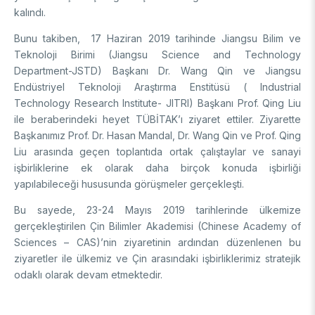
kalındı.
Destek Programları
Eğitim Burs Programları
Doktora Sonrası
Araştırma Burs Programları
Bunu takiben, 17 Haziran 2019 tarihinde Jiangsu Bilim ve
Uluslararası Burslar
Araştırma Burs Programları
Teknoloji Birimi (Jiangsu Science and Technology
Uluslararası
Uluslararası Burslar
Department-JSTD) Başkanı Dr. Wang Qin ve Jiangsu
Araştırma Burs Programları
Endüstriyel Teknoloji Araştırma Enstitüsü ( Industrial
AR-GE FAALİYETLERİMİZ
Uluslararası Burslar
Technology Research Institute- JITRI) Başkanı Prof. Qing Liu
ile beraberindeki heyet TÜBİTAK’ı ziyaret ettiler. Ziyarette
Başkanımız Prof. Dr. Hasan Mandal, Dr. Wang Qin ve Prof. Qing
MAM
Liu arasında geçen toplantıda ortak çalıştaylar ve sanayi
işbirliklerine ek olarak daha birçok konuda işbirliği
Enerji Teknolojileri
BİLGEM
yapılabileceği hususunda görüşmeler gerçekleşti.
İklim ve Yaşam Bilimleri
Malzeme ve Proses Teknolojileri
Bilişim Teknolojileri Enstitüsü (BTE)
Bu sayede, 23-24 Mayıs 2019 tarihlerinde ülkemize
AR-GE Birimleri
Siber Güvenlik Enstitüsü (SGE)
gerçekleştirilen Çin Bilimler Akademisi (Chinese Academy of
Ulusal Elektronik ve Kriptoloji Araştırma Enstitüsü (UEKAE)
Raylı Ulaşım Teknolojileri Enstitüsü (RUTE)
Sciences – CAS)’nin ziyaretinin ardından düzenlenen bu
AR-GE Kolaylık Birimleri
Yapay Zekâ Enstitüsü (YZE)
Savunma Sanayii Araştırma ve Geliştirme Enstitüsü (SAGE)
ziyaretler ile ülkemiz ve Çin arasındaki işbirliklerimiz stratejik
Yazılım Teknolojileri Araştırma Enstitüsü (YTE)
TEKSEB ve TEKNOPARK
Bursa Test ve Analiz Laboratuvarı (BUTAL)
odaklı olarak devam etmektedir.
Haber Arşivi
İleri Teknolojiler Araştırma Enstitüsü (İLTAREN)
Temel Bilimler Araştırma Enstitüsü (TBAE)
Ulusal Akademik Ağ ve Bilgi Merkezi (ULAKBİM)
Temiz Enerji, İklim Değişikliği ve Sürdürülebilirlik Araştırma