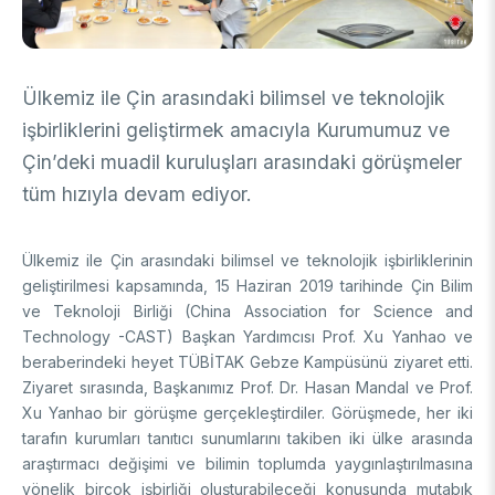
DESTEKLER
Arşiv
Üretken Yapay Zekâ Rehberi
Akademik
Ülkemiz ile Çin arasındaki bilimsel ve teknolojik
Ulusal Programlar
işbirliklerini geliştirmek amacıyla Kurumumuz ve
Sanayi
Uluslararası Programlar
Çin’deki muadil kuruluşları arasındaki görüşmeler
Ulusal Programlar
Bilim & Toplum
tüm hızıyla devam ediyor.
Uluslararası Programlar
Ulusal Programlar
Bilimsel Etkinlik
Uluslararası Programlar
Ülkemiz ile Çin arasındaki bilimsel ve teknolojik işbirliklerinin
geliştirilmesi kapsamında, 15 Haziran 2019 tarihinde Çin Bilim
Etkinlik Düzenleme
Uluslararası İş Birlikleri
ve Teknoloji Birliği (China Association for Science and
Etkinliklere Katılım
Technology -CAST) Başkan Yardımcısı Prof. Xu Yanhao ve
Uluslararası Destekler
İkili İş Birliği Programları
beraberindeki heyet TÜBİTAK Gebze Kampüsünü ziyaret etti.
BURSLAR
Çok Taraflı Programlar
Ziyaret sırasında, Başkanımız Prof. Dr. Hasan Mandal ve Prof.
AB Çerçeve Programları
Xu Yanhao bir görüşme gerçekleştirdiler. Görüşmede, her iki
Lisans / Önlisans
tarafın kurumları tanıtıcı sunumlarını takiben iki ülke arasında
Mentorluk Desteği Programı
araştırmacı değişimi ve bilimin toplumda yaygınlaştırılmasına
Lisansüstü
yönelik birçok işbirliği oluşturabileceği konusunda mutabık
Burs Programları