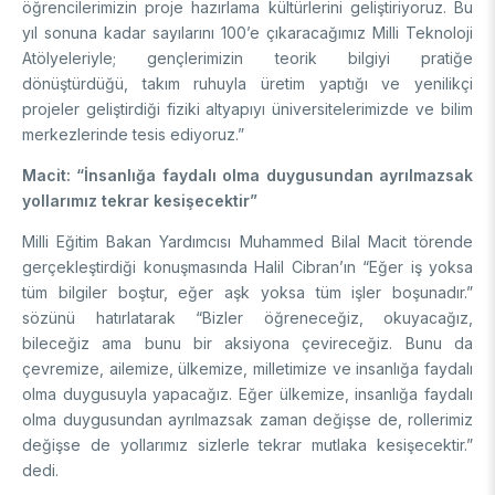
öğrencilerimizin proje hazırlama kültürlerini geliştiriyoruz. Bu
yıl sonuna kadar sayılarını 100’e çıkaracağımız Milli Teknoloji
Atölyeleriyle; gençlerimizin teorik bilgiyi pratiğe
dönüştürdüğü, takım ruhuyla üretim yaptığı ve yenilikçi
projeler geliştirdiği fiziki altyapıyı üniversitelerimizde ve bilim
merkezlerinde tesis ediyoruz.”
Macit: “İnsanlığa faydalı olma duygusundan ayrılmazsak
yollarımız tekrar kesişecektir”
Milli Eğitim Bakan Yardımcısı Muhammed Bilal Macit törende
gerçekleştirdiği konuşmasında Halil Cibran’ın “Eğer iş yoksa
tüm bilgiler boştur, eğer aşk yoksa tüm işler boşunadır.”
sözünü hatırlatarak “Bizler öğreneceğiz, okuyacağız,
bileceğiz ama bunu bir aksiyona çevireceğiz. Bunu da
çevremize, ailemize, ülkemize, milletimize ve insanlığa faydalı
olma duygusuyla yapacağız. Eğer ülkemize, insanlığa faydalı
olma duygusundan ayrılmazsak zaman değişse de, rollerimiz
değişse de yollarımız sizlerle tekrar mutlaka kesişecektir.”
dedi.