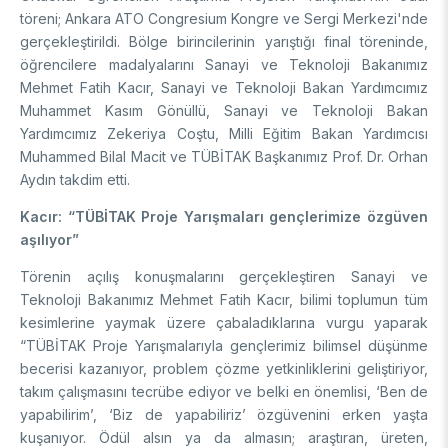
töreni; Ankara ATO Congresium Kongre ve Sergi Merkezi'nde
Destek Programları
Eğitim Burs Programları
Doktora Sonrası
gerçekleştirildi. Bölge birincilerinin yarıştığı final töreninde,
Araştırma Burs Programları
öğrencilere madalyalarını Sanayi ve Teknoloji Bakanımız
Uluslararası Burslar
Araştırma Burs Programları
Uluslararası
Mehmet Fatih Kacır, Sanayi ve Teknoloji Bakan Yardımcımız
Uluslararası Burslar
Muhammet Kasım Gönüllü, Sanayi ve Teknoloji Bakan
Araştırma Burs Programları
Yardımcımız Zekeriya Coştu, Milli Eğitim Bakan Yardımcısı
AR-GE FAALİYETLERİMİZ
Uluslararası Burslar
Muhammed Bilal Macit ve TÜBİTAK Başkanımız Prof. Dr. Orhan
Aydın takdim etti.
MAM
Kacır: “TÜBİTAK Proje Yarışmaları gençlerimize özgüven
Enerji Teknolojileri
aşılıyor”
BİLGEM
İklim ve Yaşam Bilimleri
Törenin açılış konuşmalarını gerçekleştiren Sanayi ve
Malzeme ve Proses Teknolojileri
Bilişim Teknolojileri Enstitüsü (BTE)
AR-GE Birimleri
Teknoloji Bakanımız Mehmet Fatih Kacır, bilimi toplumun tüm
Siber Güvenlik Enstitüsü (SGE)
kesimlerine yaymak üzere çabaladıklarına vurgu yaparak
Ulusal Elektronik ve Kriptoloji Araştırma Enstitüsü (UEKAE)
Raylı Ulaşım Teknolojileri Enstitüsü (RUTE)
“TÜBİTAK Proje Yarışmalarıyla gençlerimiz bilimsel düşünme
AR-GE Kolaylık Birimleri
Yapay Zekâ Enstitüsü (YZE)
Savunma Sanayii Araştırma ve Geliştirme Enstitüsü (SAGE)
becerisi kazanıyor, problem çözme yetkinliklerini geliştiriyor,
Yazılım Teknolojileri Araştırma Enstitüsü (YTE)
TEKSEB ve TEKNOPARK
Bursa Test ve Analiz Laboratuvarı (BUTAL)
takım çalışmasını tecrübe ediyor ve belki en önemlisi, ‘Ben de
Haber Arşivi
İleri Teknolojiler Araştırma Enstitüsü (İLTAREN)
Temel Bilimler Araştırma Enstitüsü (TBAE)
Ulusal Akademik Ağ ve Bilgi Merkezi (ULAKBİM)
yapabilirim’, ‘Biz de yapabiliriz’ özgüvenini erken yaşta
kuşanıyor. Ödül alsın ya da almasın; araştıran, üreten,
Temiz Enerji, İklim Değişikliği ve Sürdürülebilirlik Araştırma