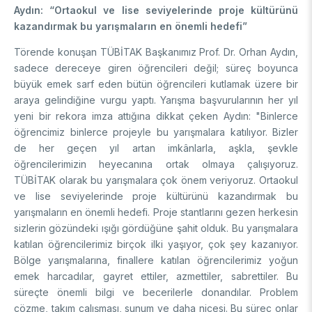
Aydın: “Ortaokul ve lise seviyelerinde proje kültürünü
kazandırmak bu yarışmaların en önemli hedefi”
Törende konuşan TÜBİTAK Başkanımız Prof. Dr. Orhan Aydın,
sadece dereceye giren öğrencileri değil; süreç boyunca
büyük emek sarf eden bütün öğrencileri kutlamak üzere bir
araya gelindiğine vurgu yaptı. Yarışma başvurularının her yıl
yeni bir rekora imza attığına dikkat çeken Aydın: "Binlerce
öğrencimiz binlerce projeyle bu yarışmalara katılıyor. Bizler
de her geçen yıl artan imkânlarla, aşkla, şevkle
öğrencilerimizin heyecanına ortak olmaya çalışıyoruz.
TÜBİTAK olarak bu yarışmalara çok önem veriyoruz. Ortaokul
ve lise seviyelerinde proje kültürünü kazandırmak bu
yarışmaların en önemli hedefi. Proje stantlarını gezen herkesin
sizlerin gözündeki ışığı gördüğüne şahit olduk. Bu yarışmalara
katılan öğrencilerimiz birçok ilki yaşıyor, çok şey kazanıyor.
Bölge yarışmalarına, finallere katılan öğrencilerimiz yoğun
emek harcadılar, gayret ettiler, azmettiler, sabrettiler. Bu
süreçte önemli bilgi ve becerilerle donandılar. Problem
çözme, takım çalışması, sunum ve daha nicesi. Bu süreç onlar