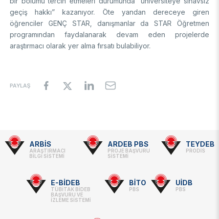
bir bölümü tercih etmeleri durumunda “üniversiteye sınavsız
geçiş hakkı” kazanıyor. Öte yandan dereceye giren
öğrenciler GENÇ STAR, danışmanlar da STAR Öğretmen
programından faydalanarak devam eden projelerde
araştırmacı olarak yer alma fırsatı bulabiliyor.
PAYLAŞ
ARBİS
ARDEB PBS
TEYDEB
Footer
ARAŞTIRMACI
PROJE BAŞVURU
PRODİS
BİLGİ SİSTEMİ
SİSTEMİ
-
Linkler
E-BİDEB
BİTO
UİDB
TÜBİTAK BİDEB
PBS
PBS
BAŞVURU VE
İZLEME SİSTEMİ