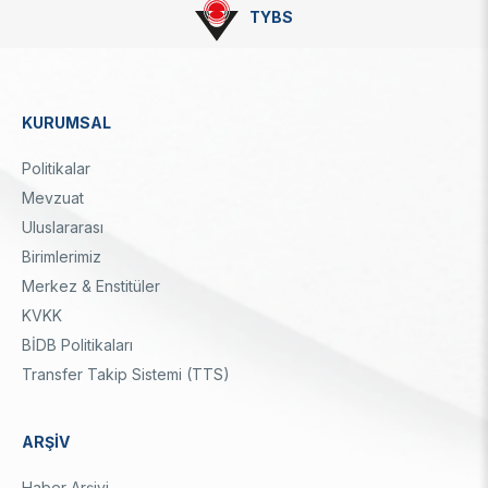
TYBS
KURUMSAL
Dipnot
Politikalar
Mevzuat
Uluslararası
Birimlerimiz
Merkez & Enstitüler
KVKK
BİDB Politikaları
Transfer Takip Sistemi (TTS)
ARŞİV
Haber Arşivi