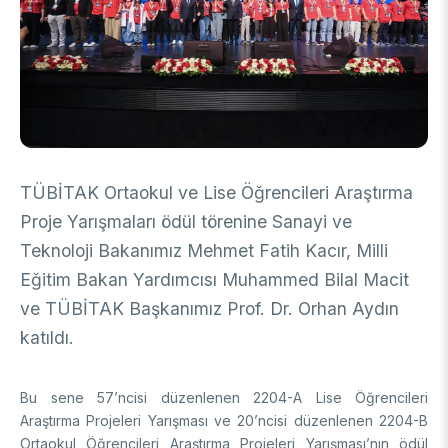
DESTEKLER
Arşiv
Üretken Yapay Zekâ Rehberi
Akademik
Ulusal Programlar
Sanayi
Uluslararası Programlar
Ulusal Programlar
Bilim & Toplum
Uluslararası Programlar
TÜBİTAK Ortaokul ve Lise Öğrencileri Araştırma
Ulusal Programlar
Bilimsel Etkinlik
Proje Yarışmaları ödül törenine Sanayi ve
Uluslararası Programlar
Teknoloji Bakanımız Mehmet Fatih Kacır, Milli
Etkinlik Düzenleme
Uluslararası İş Birlikleri
Eğitim Bakan Yardımcısı Muhammed Bilal Macit
Etkinliklere Katılım
ve TÜBİTAK Başkanımız Prof. Dr. Orhan Aydın
Uluslararası Destekler
İkili İş Birliği Programları
BURSLAR
Çok Taraflı Programlar
katıldı.
AB Çerçeve Programları
Lisans / Önlisans
Bu sene 57’ncisi düzenlenen 2204-A Lise Öğrencileri
Mentorluk Desteği Programı
Araştırma Projeleri Yarışması ve 20’ncisi düzenlenen 2204-B
Lisansüstü
Burs Programları
Ortaokul Öğrencileri Araştırma Projeleri Yarışması’nın ödül