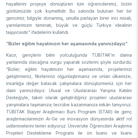
Enstitüsü
Video Arşivi
hayallerini projeye dönüştüren tüm öğrencilerimiz, bizim
Türkiye Sanayi Sevk ve İdare Enstitüsü (TÜSSİDE)
gönlümüzde çok kıymetlidir. Bu salonda bulunan her bir
Fotoğraf Arşivi
Ulusal Metroloji Enstitüsü (UME)
gencimiz; bilgiyle donanmış, umutla parlayan birer inci misali,
Uzay Teknolojileri Araştırma Enstitüsü (UZAY)
yarınlarımızın teminatı, büyük ve güçlü Türkiye idealinin
KVKK Aydınlatma metni
taşıyıcısıdır.” ifadelerini kullandı.
Kutup Araştırmaları Enstitüsü (KARE)
“Bizler eğitim hayatınızın her aşamasında yanınızdayız”
Kacır, gençlerin bilim yolculuğunda TÜBİTAK’ın daima
yanlarında olacağına vurgu yaparak sözlerini şöyle sürdürdü:
“Bizler; eğitim hayatınızın her aşamasında, projelerinizi
geliştirmeniz, fikirlerinizi olgunlaştırmanız ve onları ülkemize,
insanlığa değer katacak çalışmalara dönüştürmeniz için her
daim yanınızdayız. Ulusal ve Uluslararası Yarışma Katılım
Desteğiyle, takım olarak geliştirdiğiniz projeleri uluslararası
yarışmalara taşımanıza; tecrübe kazanmanıza imkân tanıyoruz.
TÜBİTAK Stajyer Araştırmacı Burs Programı (STAR) ile genç
araştırmacılarımızın Ar-Ge ve inovasyon dünyasında aktif rol
üstlenmelerini temin ediyoruz. Üniversite Öğrencileri Araştırma
Projeleri Destekleme Programı ile ön lisans ve lisans