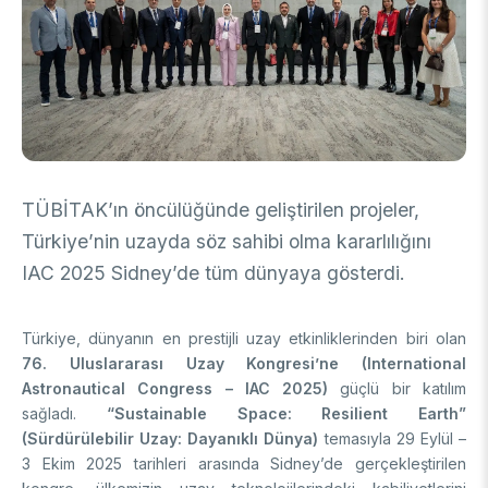
DESTEKLER
Arşiv
Üretken Yapay Zekâ Rehberi
Akademik
Ulusal Programlar
Sanayi
Uluslararası Programlar
Ulusal Programlar
Bilim & Toplum
Uluslararası Programlar
TÜBİTAK’ın öncülüğünde geliştirilen projeler,
Ulusal Programlar
Bilimsel Etkinlik
Türkiye’nin uzayda söz sahibi olma kararlılığını
Uluslararası Programlar
IAC 2025 Sidney’de tüm dünyaya gösterdi.
Etkinlik Düzenleme
Uluslararası İş Birlikleri
Etkinliklere Katılım
Uluslararası Destekler
İkili İş Birliği Programları
Türkiye, dünyanın en prestijli uzay etkinliklerinden biri olan
BURSLAR
76. Uluslararası Uzay Kongresi’ne (International
Çok Taraflı Programlar
Astronautical Congress – IAC 2025)
güçlü bir katılım
AB Çerçeve Programları
Lisans / Önlisans
sağladı.
“Sustainable Space: Resilient Earth”
(Sürdürülebilir Uzay: Dayanıklı Dünya)
temasıyla 29 Eylül –
Mentorluk Desteği Programı
3 Ekim 2025 tarihleri arasında Sidney’de gerçekleştirilen
Lisansüstü
Burs Programları