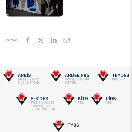
PAYLAŞ
ARBİS
ARDEB PBS
TEYDEB
Footer
ARAŞTIRMACI
PROJE BAŞVURU
PRODİS
BİLGİ SİSTEMİ
SİSTEMİ
-
Linkler
E-BİDEB
BİTO
UİDB
TÜBİTAK BİDEB
PBS
PBS
BAŞVURU VE
İZLEME SİSTEMİ
TYBS