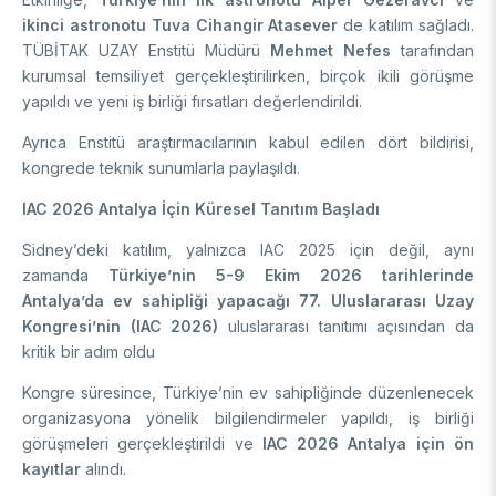
Enstitüsü
Video Arşivi
ikinci astronotu Tuva Cihangir Atasever
de katılım sağladı.
Türkiye Sanayi Sevk ve İdare Enstitüsü (TÜSSİDE)
TÜBİTAK UZAY Enstitü Müdürü
Mehmet Nefes
tarafından
Fotoğraf Arşivi
Ulusal Metroloji Enstitüsü (UME)
kurumsal temsiliyet gerçekleştirilirken, birçok ikili görüşme
Uzay Teknolojileri Araştırma Enstitüsü (UZAY)
yapıldı ve yeni iş birliği fırsatları değerlendirildi.
KVKK Aydınlatma metni
Kutup Araştırmaları Enstitüsü (KARE)
Ayrıca Enstitü araştırmacılarının kabul edilen dört bildirisi,
kongrede teknik sunumlarla paylaşıldı.
IAC 2026 Antalya İçin Küresel Tanıtım Başladı
Sidney’deki katılım, yalnızca IAC 2025 için değil, aynı
zamanda
Türkiye’nin 5-9 Ekim 2026 tarihlerinde
Antalya’da ev sahipliği yapacağı 77. Uluslararası Uzay
Kongresi’nin (IAC 2026)
uluslararası tanıtımı açısından da
kritik bir adım oldu
Kongre süresince, Türkiye’nin ev sahipliğinde düzenlenecek
organizasyona yönelik bilgilendirmeler yapıldı, iş birliği
görüşmeleri gerçekleştirildi ve
IAC 2026 Antalya için ön
kayıtlar
alındı.