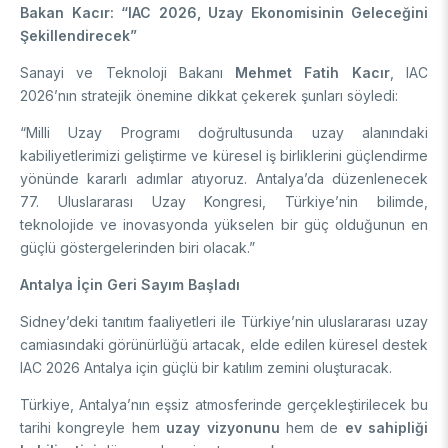
Bakan Kacır: “IAC 2026, Uzay Ekonomisinin Geleceğini
Şekillendirecek”
Sanayi ve Teknoloji Bakanı
Mehmet Fatih Kacır
, IAC
2026’nın stratejik önemine dikkat çekerek şunları söyledi:
“Milli Uzay Programı doğrultusunda uzay alanındaki
kabiliyetlerimizi geliştirme ve küresel iş birliklerini güçlendirme
yönünde kararlı adımlar atıyoruz. Antalya’da düzenlenecek
77. Uluslararası Uzay Kongresi, Türkiye’nin bilimde,
teknolojide ve inovasyonda yükselen bir güç olduğunun en
güçlü göstergelerinden biri olacak.”
Antalya İçin Geri Sayım Başladı
Sidney’deki tanıtım faaliyetleri ile Türkiye’nin uluslararası uzay
camiasındaki görünürlüğü artacak, elde edilen küresel destek
IAC 2026 Antalya için güçlü bir katılım zemini oluşturacak.
Türkiye, Antalya’nın eşsiz atmosferinde gerçekleştirilecek bu
tarihi kongreyle hem
uzay vizyonunu
hem de
ev sahipliği