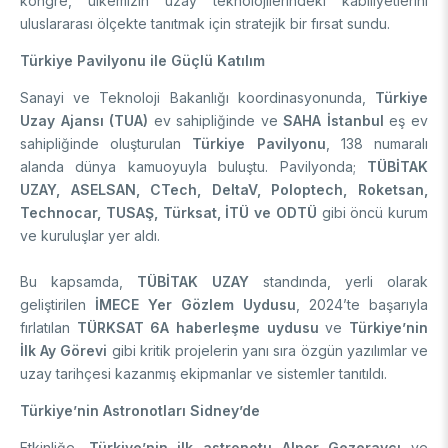
kongre, ülkemizin uzay teknolojilerindeki kabiliyetlerini
Destek Programları
Eğitim Burs Programları
uluslararası ölçekte tanıtmak için stratejik bir fırsat sundu.
Doktora Sonrası
Araştırma Burs Programları
Türkiye Pavilyonu ile Güçlü Katılım
Uluslararası Burslar
Araştırma Burs Programları
Uluslararası
Uluslararası Burslar
Sanayi ve Teknoloji Bakanlığı koordinasyonunda,
Türkiye
Araştırma Burs Programları
Uzay Ajansı (TUA)
ev sahipliğinde ve
SAHA İstanbul
eş ev
AR-GE FAALİYETLERİMİZ
sahipliğinde oluşturulan
Türkiye Pavilyonu
, 138 numaralı
Uluslararası Burslar
alanda dünya kamuoyuyla buluştu. Pavilyonda;
TÜBİTAK
UZAY, ASELSAN, CTech, DeltaV, Poloptech, Roketsan,
MAM
Technocar, TUSAŞ, Türksat, İTÜ ve ODTÜ
gibi öncü kurum
ve kuruluşlar yer aldı.
Enerji Teknolojileri
BİLGEM
İklim ve Yaşam Bilimleri
Bu kapsamda,
TÜBİTAK UZAY
standında, yerli olarak
Malzeme ve Proses Teknolojileri
Bilişim Teknolojileri Enstitüsü (BTE)
AR-GE Birimleri
geliştirilen
İMECE Yer Gözlem Uydusu
, 2024’te başarıyla
Siber Güvenlik Enstitüsü (SGE)
fırlatılan
TÜRKSAT 6A haberleşme uydusu
ve
Türkiye’nin
Ulusal Elektronik ve Kriptoloji Araştırma Enstitüsü (UEKAE)
Raylı Ulaşım Teknolojileri Enstitüsü (RUTE)
AR-GE Kolaylık Birimleri
İlk Ay Görevi
gibi kritik projelerin yanı sıra özgün yazılımlar ve
Yapay Zekâ Enstitüsü (YZE)
Savunma Sanayii Araştırma ve Geliştirme Enstitüsü (SAGE)
uzay tarihçesi kazanmış ekipmanlar ve sistemler tanıtıldı.
Yazılım Teknolojileri Araştırma Enstitüsü (YTE)
TEKSEB ve TEKNOPARK
Bursa Test ve Analiz Laboratuvarı (BUTAL)
Türkiye’nin Astronotları Sidney’de
Haber Arşivi
İleri Teknolojiler Araştırma Enstitüsü (İLTAREN)
Temel Bilimler Araştırma Enstitüsü (TBAE)
Ulusal Akademik Ağ ve Bilgi Merkezi (ULAKBİM)
Temiz Enerji, İklim Değişikliği ve Sürdürülebilirlik Araştırma
Etkinliğe,
Türkiye’nin ilk astronotu Alper Gezeravcı
ve