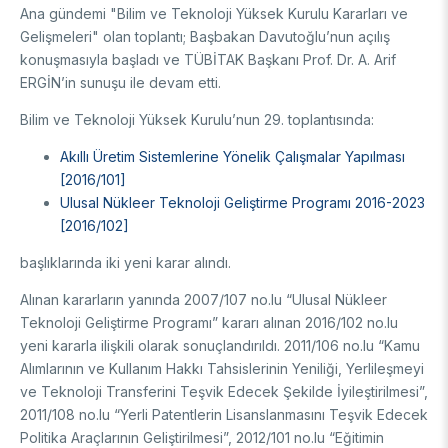
Ana gündemi "Bilim ve Teknoloji Yüksek Kurulu Kararları ve
DESTEKLER
Arşiv
Üretken Yapay Zekâ Rehberi
Gelişmeleri" olan toplantı; Başbakan Davutoğlu’nun açılış
konuşmasıyla başladı ve TÜBİTAK Başkanı Prof. Dr. A. Arif
Akademik
ERGİN’in sunuşu ile devam etti.
Ulusal Programlar
Sanayi
Bilim ve Teknoloji Yüksek Kurulu’nun 29. toplantısında:
Uluslararası Programlar
Akıllı Üretim Sistemlerine Yönelik Çalışmalar Yapılması
Ulusal Programlar
Bilim & Toplum
[2016/101]
Uluslararası Programlar
Ulusal Nükleer Teknoloji Geliştirme Programı 2016-2023
Ulusal Programlar
Bilimsel Etkinlik
[2016/102]
Uluslararası Programlar
Etkinlik Düzenleme
başlıklarında iki yeni karar alındı.
Uluslararası İş Birlikleri
Etkinliklere Katılım
Alınan kararların yanında 2007/107 no.lu “Ulusal Nükleer
Uluslararası Destekler
İkili İş Birliği Programları
Teknoloji Geliştirme Programı” kararı alınan 2016/102 no.lu
BURSLAR
Çok Taraflı Programlar
yeni kararla ilişkili olarak sonuçlandırıldı. 2011/106 no.lu “Kamu
AB Çerçeve Programları
Alımlarının ve Kullanım Hakkı Tahsislerinin Yeniliği, Yerlileşmeyi
Lisans / Önlisans
ve Teknoloji Transferini Teşvik Edecek Şekilde İyileştirilmesi”,
2011/108 no.lu “Yerli Patentlerin Lisanslanmasını Teşvik Edecek
Mentorluk Desteği Programı
Lisansüstü
Politika Araçlarının Geliştirilmesi”, 2012/101 no.lu “Eğitimin
Burs Programları