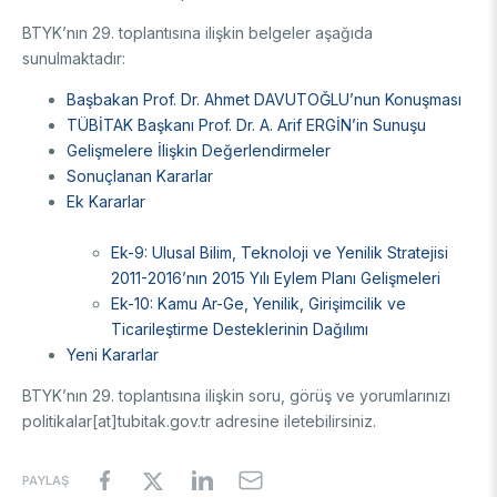
Enstitüsü
Video Arşivi
BTYK’nın 29. toplantısına ilişkin belgeler aşağıda
Türkiye Sanayi Sevk ve İdare Enstitüsü (TÜSSİDE)
Fotoğraf Arşivi
sunulmaktadır:
Ulusal Metroloji Enstitüsü (UME)
Uzay Teknolojileri Araştırma Enstitüsü (UZAY)
Başbakan Prof. Dr. Ahmet DAVUTOĞLU’nun Konuşması
KVKK Aydınlatma metni
Kutup Araştırmaları Enstitüsü (KARE)
TÜBİTAK Başkanı Prof. Dr. A. Arif ERGİN’in Sunuşu
Gelişmelere İlişkin Değerlendirmeler
Sonuçlanan Kararlar
Ek Kararlar
Ek-9: Ulusal Bilim, Teknoloji ve Yenilik Stratejisi
2011-2016’nın 2015 Yılı Eylem Planı Gelişmeleri
Ek-10: Kamu Ar-Ge, Yenilik, Girişimcilik ve
Ticarileştirme Desteklerinin Dağılımı
Yeni Kararlar
BTYK’nın 29. toplantısına ilişkin soru, görüş ve yorumlarınızı
politikalar[at]tubitak.gov.tr adresine iletebilirsiniz.
PAYLAŞ