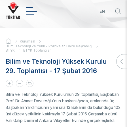
Ana
içeriğe
EN
atla
Hızl
bağ
KURUMSAL
Kurumsal
Sayfa
Hakkımızda
Bilim, Teknoloji ve Yenilik Politikaları Daire Başkanlığı
BTYK
BTYK Toplantıları
yolu
Biz Kimiz
Politikalar
Bilim ve Teknoloji Yüksek Kurulu
Yönetim Kurulu
29. Toplantısı - 17 Şubat 2016
Başkan
Öncelikli Ar-Ge ve Yenilik Konuları
Uluslararası
Üst Yönetim
Yeşil Büyüme TYH
Mevzuat
Öncelikli ve Kilit Teknolojilerde TYH'ler
İkili Proje Destekleri
Teknoloji Transfer Ofisi
Organizasyon Şeması
Girişimci ve Yenilikçi Üniversite Endeksi
Çok Taraflı Programlar
Bilim ve Teknoloji Yüksek Kurulu’nun 29. toplantısı, Başbakan
Strateji Belgeleri
Üniversitelerin Alan Bazlı Yetkinlik Analizi
Çerçeve Programları
Hakkımızda
Prof. Dr. Ahmet Davutoğlu’nun başkanlığında, aralarında üç
Ödüller
Mali Tablolar
Teknoloji Hazırlık Seviyesi (THS) Belirleme
Patentler
Başbakan Yardımcısının yanı sıra 13 Bakanın da bulunduğu 102
Sayılarla TÜBİTAK
BTY İstatistikleri
İlanlar
Geçmiş Yıllarda Ödül Alanlar
üst düzey yetkilinin katılımıyla 17 Şubat 2016 Çarşamba günü
Yapay Zekâ
Hizmet Envanterleri
BTY Kılavuzları
Vali Galip Demirel Ankara Vilayetler Evi’nde gerçekleştirildi.
Kurumsal Kimlik
BTYK (Mülga)
Yapay Zekâ Politikası