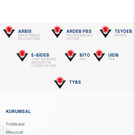
ARBİS
ARDEB PBS
TEYDEB
Footer
ARAŞTIRMACI
PROJE BAŞVURU
PRODİS
BİLGİ SİSTEMİ
SİSTEMİ
-
Linkler
E-BİDEB
BİTO
UİDB
TÜBİTAK BİDEB
PBS
PBS
BAŞVURU VE
İZLEME SİSTEMİ
TYBS
KURUMSAL
Dipnot
Politikalar
Mevzuat