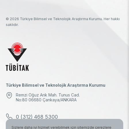
© 2026 Türkiye Bilimsel ve Teknolojik Araştırma Kurumu. Her hakkı
saklıdır.
Türkiye Bilimsel ve Teknolojik Araştırma Kurumu
Remzi Oğuz Arık Mah. Tunus Cad.
No:80 06680 Çankaya/ANKARA
0 (312) 468 5300
Sizlere daha iyi hizmet verebilmek için sitemizde çerezlere
0 (312) 298 1000