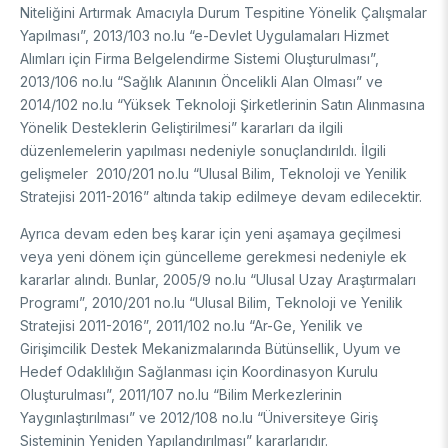
Niteliğini Artırmak Amacıyla Durum Tespitine Yönelik Çalışmalar
Destek Programları
Eğitim Burs Programları
Doktora Sonrası
Yapılması”, 2013/103 no.lu “e-Devlet Uygulamaları Hizmet
Araştırma Burs Programları
Alımları için Firma Belgelendirme Sistemi Oluşturulması”,
Uluslararası Burslar
Araştırma Burs Programları
Uluslararası
2013/106 no.lu “Sağlık Alanının Öncelikli Alan Olması” ve
Uluslararası Burslar
2014/102 no.lu “Yüksek Teknoloji Şirketlerinin Satın Alınmasına
Araştırma Burs Programları
Yönelik Desteklerin Geliştirilmesi” kararları da ilgili
AR-GE FAALİYETLERİMİZ
Uluslararası Burslar
düzenlemelerin yapılması nedeniyle sonuçlandırıldı. İlgili
gelişmeler 2010/201 no.lu “Ulusal Bilim, Teknoloji ve Yenilik
Stratejisi 2011-2016” altında takip edilmeye devam edilecektir.
MAM
Ayrıca devam eden beş karar için yeni aşamaya geçilmesi
Enerji Teknolojileri
BİLGEM
veya yeni dönem için güncelleme gerekmesi nedeniyle ek
İklim ve Yaşam Bilimleri
kararlar alındı. Bunlar, 2005/9 no.lu “Ulusal Uzay Araştırmaları
Malzeme ve Proses Teknolojileri
Bilişim Teknolojileri Enstitüsü (BTE)
AR-GE Birimleri
Programı”, 2010/201 no.lu “Ulusal Bilim, Teknoloji ve Yenilik
Siber Güvenlik Enstitüsü (SGE)
Stratejisi 2011-2016”, 2011/102 no.lu “Ar-Ge, Yenilik ve
Ulusal Elektronik ve Kriptoloji Araştırma Enstitüsü (UEKAE)
Raylı Ulaşım Teknolojileri Enstitüsü (RUTE)
Girişimcilik Destek Mekanizmalarında Bütünsellik, Uyum ve
AR-GE Kolaylık Birimleri
Yapay Zekâ Enstitüsü (YZE)
Savunma Sanayii Araştırma ve Geliştirme Enstitüsü (SAGE)
Hedef Odaklılığın Sağlanması için Koordinasyon Kurulu
Yazılım Teknolojileri Araştırma Enstitüsü (YTE)
TEKSEB ve TEKNOPARK
Bursa Test ve Analiz Laboratuvarı (BUTAL)
Oluşturulması”, 2011/107 no.lu “Bilim Merkezlerinin
Haber Arşivi
İleri Teknolojiler Araştırma Enstitüsü (İLTAREN)
Temel Bilimler Araştırma Enstitüsü (TBAE)
Ulusal Akademik Ağ ve Bilgi Merkezi (ULAKBİM)
Yaygınlaştırılması” ve 2012/108 no.lu “Üniversiteye Giriş
Temiz Enerji, İklim Değişikliği ve Sürdürülebilirlik Araştırma
Sisteminin Yeniden Yapılandırılması” kararlarıdır.